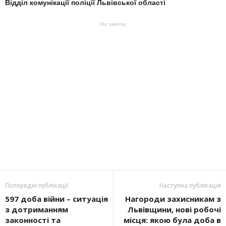
Відділ комунікації поліції Львівської області
На замітку
Попередні публікації
Наступна публікація
597 доба війни – ситуація
Нагороди захисникам з
з дотриманням
Львівщини, нові робочі
законності та
місця: якою була доба в