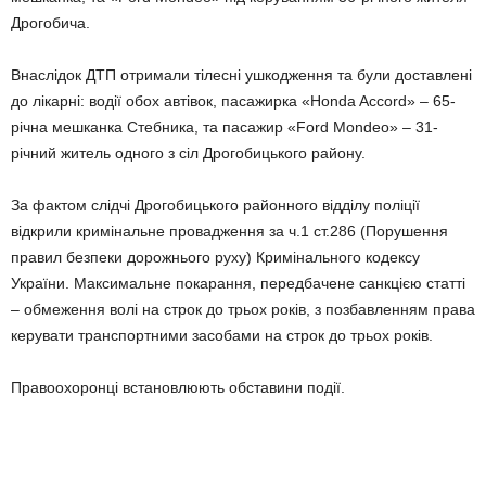
Дрогобича.
Внаслідок ДТП отримали тілесні ушкодження та були доставлені
до лікарні: водії обох автівок, пасажирка «Honda Accord» – 65-
річна мешканка Стебника, та пасажир «Ford Mondeo» – 31-
річний житель одного з сіл Дрогобицького району.
За фактом слідчі Дрогобицького районного відділу поліції
відкрили кримінальне провадження за ч.1 ст.286 (Порушення
правил безпеки дорожнього руху) Кримінального кодексу
України. Максимальне покарання, передбачене санкцією статті
– обмеження волі на строк до трьох років, з позбавленням права
керувати транспортними засобами на строк до трьох років.
Правоохоронці встановлюють обставини події.