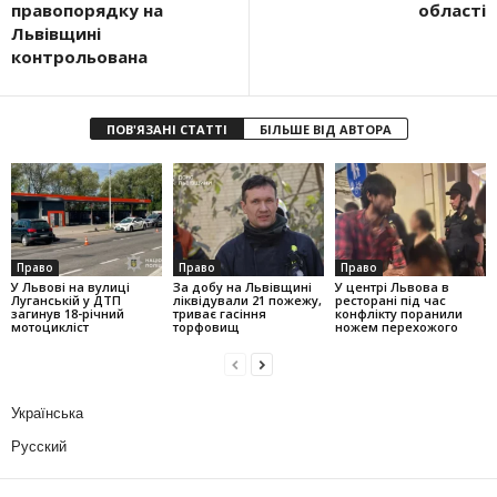
правопорядку на
області
Львівщині
контрольована
ПОВ'ЯЗАНІ СТАТТІ
БІЛЬШЕ ВІД АВТОРА
Право
Право
Право
У Львові на вулиці
За добу на Львівщині
У центрі Львова в
Луганській у ДТП
ліквідували 21 пожежу,
ресторані під час
загинув 18-річний
триває гасіння
конфлікту поранили
мотоцикліст
торфовищ
ножем перехожого
Українська
Русский