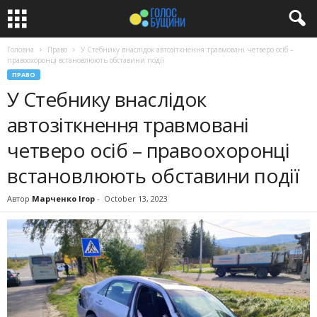
Головна
Право
У Стебнику внаслідок автозіткнення травмовані четверо осіб –
правоохоронці встановлюють обставини події
ПРАВО
У Стебнику внаслідок
автозіткнення травмовані
четверо осіб – правоохоронці
встановлюють обставини події
Автор
Марченко Ігор
-
October 13, 2023