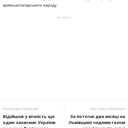
кримськотатарського народу.
На замітку
Попередні публікації
Наступна публікація
Відійшов у вічність ще
За поточні два місяці на
один захисник України
Львівщині чадним газом