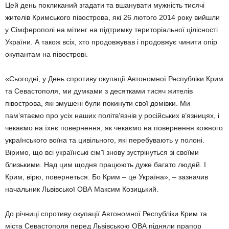
Цей день покликаний згадати та вшанувати мужність тисячі
жителів Кримського півострова, які 26 лютого 2014 року вийшли
у Сімферополі на мітинг на підтримку територіальної цілісності
України. А також всіх, хто продовжував і продовжує чинити опір
окупантам на півострові.
«Сьогодні, у День спротиву окупації Автономної Республіки Крим
та Севастополя, ми думками з десятками тисяч жителів
півострова, які змушені були покинути свої домівки. Ми
пам’ятаємо про усіх наших політв’язнів у poсiйських в’язницях, і
чекаємо на їхнє повернення, як чекаємо на повернення кожного
українського воїна та цивільного, які перебувають у полоні.
Віримо, що всі українські сім’ї знову зустрінуться зі своїми
близькими. Над цим щодня працюють дуже багато людей. І
Крим, вірю, повернеться. Бо Крим – це Україна», – зазначив
начальник Львівської ОВА Максим Козицький.
До річниці спротиву окупації Автономної Республіки Крим та
міста Севастополя перед Львівською ОВА підняли прапор