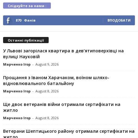
Слідкуйте за нами :
870
Фанів
ВПОДОБАТИ
Останні публікації
У Львові загорілася квартира в дев’ятиповерхівці на
вулиці Науковій
Марченко Ігор
-
August 9, 2026
Прощання з Іваном Харачаком, воїном шляхо-
відновлювального батальйону
Марченко Ігор
-
August 8, 2026
Ще двоє ветеранів війни отримали сертифікати на
житло
Марченко Ігор
-
August 8, 2026
Ветерани Шептицького району отримали сертифікати на
житло