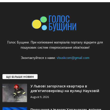
Голос Бущини. При копіюванні матеріалів порталу відкрите для
пошукових систем гіперпосилання обов'язове!
Зконтактуйтеся з нами:
vbuskcom@gmail.com
ЩЕ БІЛЬШЕ НОВИН
У Львові загорілася квартира в
дев’ятиповерхівці на вулиці Науковій
August 9, 2026
Прощання з Іваном Харачаком, воїном