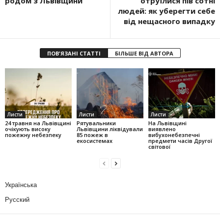
родом з Львівщини
отруїлися пів сотні
людей: як уберегти себе
від нещасного випадку
ПОВ'ЯЗАНІ СТАТТІ
БІЛЬШЕ ВІД АВТОРА
Листи
Листи
Листи
24 травня на Львівщині
Рятувальники
На Львівщині
очікують високу
Львівщини ліквідували
виявлено
пожежну небезпеку
85 пожеж в
вибухонебезпечні
екосистемах
предмети часів Другої
світової
Українська
Русский