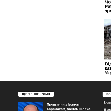
ЩЕ БІЛЬШЕ НОВИН
ПО
Прав
Прощання з Іваном
Харачаком, воїном шляхо-
Цікав