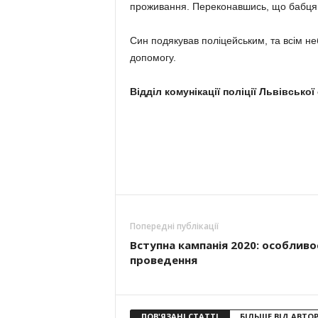
проживання. Переконавшись, що бабця 
Син подякував поліцейським, та всім не
допомогу.
Відділ комунікації поліції Львівської
Попередні публікації
Вступна кампанія 2020: особливо
проведення
ПОВ'ЯЗАНІ СТАТТІ
БІЛЬШЕ ВІД АВТО