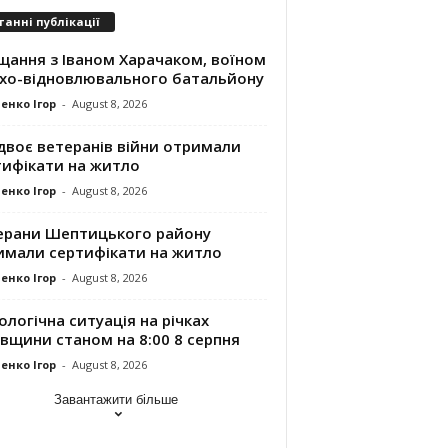
танні публікації
щання з Іваном Харачаком, воїном
хо-відновлювального батальйону
енко Ігор
-
August 8, 2026
двоє ветеранів війни отримали
тифікати на житло
енко Ігор
-
August 8, 2026
ерани Шептицького району
имали сертифікати на житло
енко Ігор
-
August 8, 2026
ологічна ситуація на річках
вщини станом на 8:00 8 серпня
енко Ігор
-
August 8, 2026
Завантажити більше