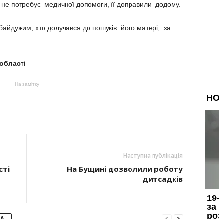
не потребує медичної допомоги, її доправили додому.
байдужим, хто долучався до пошуків його матері, за
 області
На замітку
Наступна публікація
сті
На Бущині дозволили роботу
дитсадків
РА