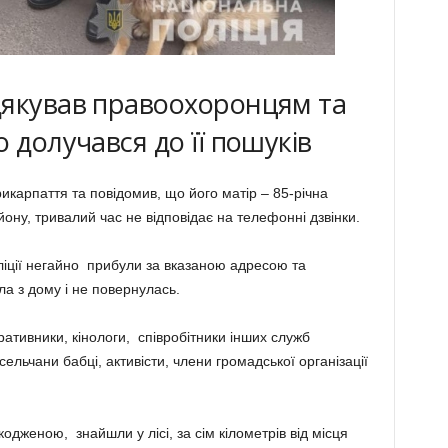
дякував правоохоронцям та
 долучався до її пошуків
рикарпаття та повідомив, що його матір – 85-річна
ону, тривалий час не відповідає на телефонні дзвінки.
ліції негайно прибули за вказаною адресою та
ла з дому і не повернулась.
ативники, кінологи, співробітники інших служб
сельчани бабці, активісти, члени громадської організації
одженою, знайшли у лісі, за сім кілометрів від місця