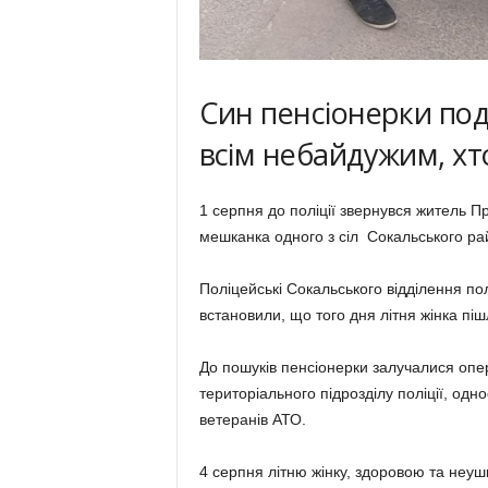
Син пенсіонерки по
всім небайдужим, хто
1 серпня до поліції звернувся житель П
мешканка одного з сіл Сокальського рай
Поліцейські Сокальського відділення по
встановили, що того дня літня жінка піш
До пошуків пенсіонерки залучалися опер
територіального підрозділу поліції, одно
ветеранів АТО.
4 серпня літню жінку, здоровою та неушк