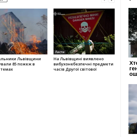
Листи
альники Львівщини
На Львівщині виявлено
ували 85 пожеж в
вибухонебезпечні предмети
стемах
часів Другої світової