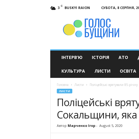
C
BUSKYI RAION
СУБОТА, 8 СЕРПНЯ, 2
3
Голос
Бущини
ІНТЕРВ’Ю
ІСТОРІЯ
АТО
КУЛЬТУРА
ЛИСТИ
ОСВІТА
Головна
Листи
Поліцейські врятували 85-річну
ЛИСТИ
Поліцейські врят
Сокальщини, яка ч
Автор
Марченко Ігор
-
August 5, 2020