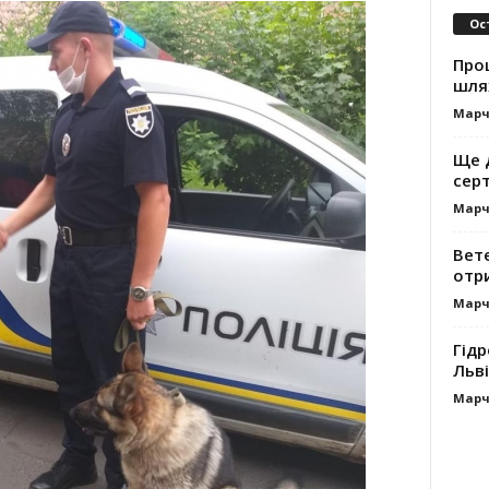
Ос
Про
шля
Марч
Ще 
сер
Марч
Вет
отр
Марч
Гідр
Льві
Марч