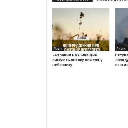
Листи
Листи
24 травня на Львівщині
Рятув
очікують високу пожежну
ліквід
небезпеку
екоси