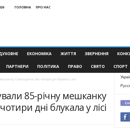
026
ГОЛОВНА
ПРО НАС
ДУХОВНЕ
ЕКОНОМІКА
ЖИТТЯ
ЗВЕРНЕННЯ
КОНК
ПАРТНЕРИ
ПОЛІТИКА
ПРАВО
СВЯТО
СПОРТ
Украї
 мешканку Сокальщини, яка чотири дні блукала у лісі
Русс
ували 85-річну мешканку
Сл
отири дні блукала у лісі