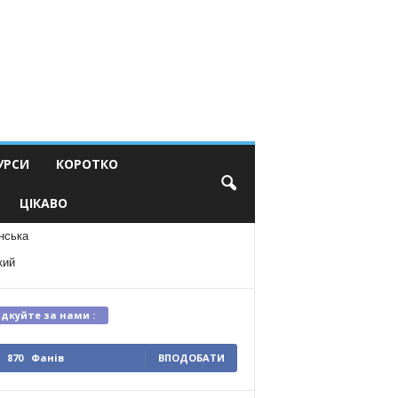
УРСИ
КОРОТКО
ЦІКАВО
нська
кий
ідкуйте за нами :
870
Фанів
ВПОДОБАТИ