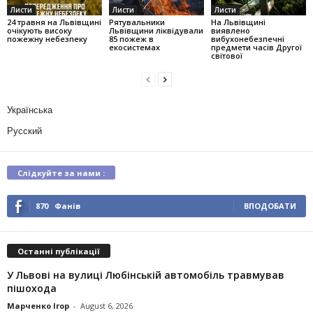
Листи
Листи
Листи
24 травня на Львівщині
Рятувальники
На Львівщині
очікують високу
Львівщини ліквідували
виявлено
пожежну небезпеку
85 пожеж в
вибухонебезпечні
екосистемах
предмети часів Другої
світової
Українська
Русский
Слідкуйте за нами :
870
Фанів
ВПОДОБАТИ
Останні публікації
У Львові на вулиці Любінській автомобіль травмував
пішохода
Марченко Ігор
-
August 6, 2026