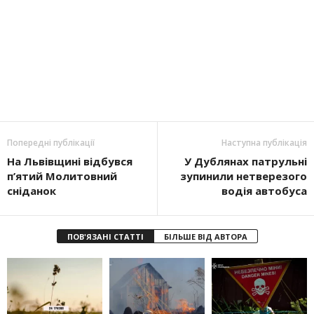
Попередні публікації
Наступна публікація
На Львівщині відбувся
У Дублянах патрульні
п’ятий Молитовний
зупинили нетверезого
сніданок
водія автобуса
ПОВ'ЯЗАНІ СТАТТІ
БІЛЬШЕ ВІД АВТОРА