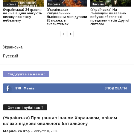
Письма
Письма
Письма
(Українська) 24 травня
(Українська)
(Українська) На
на Львівщині очікують
Рятувальники
Львівщині виявлено
високу пожежну
Львівщини ліквідували
вибухонебезпечні
небезпеку
85 пожеж в
предмети часів Другої
екосистемах
світової
Українська
Русский
Слідкуйте за нами :
870
Фанів
ВПОДОБАТИ
Останні публікації
(Українська) Прощання з Іваном Харачаком, воїном
шляхо-відновлювального батальйону
Марченко Ігор
-
августа 8, 2026