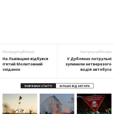
Попередні публікації
Наступна публікація
На Львівщині відбувся
У Дублянах патрульні
п’ятий Молитовний
зупинили нетверезого
сніданок
водія автобуса
ПОВ'ЯЗАНІ СТАТТІ
БІЛЬШЕ ВІД АВТОРА