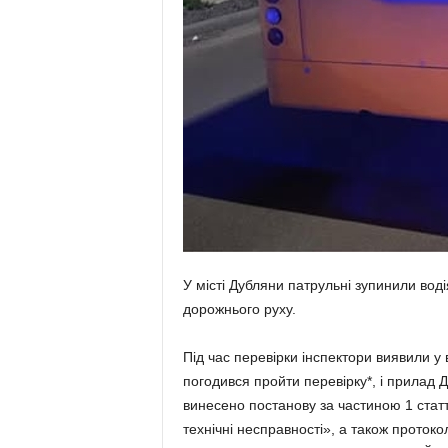
У місті Дубляни патрульні зупинили во
дорожнього руху.
Під час перевірки інспектори виявили у 
погодився пройти перевірку*, і прилад Д
винесено постанову за частиною 1 стат
технічні несправності», а також проток