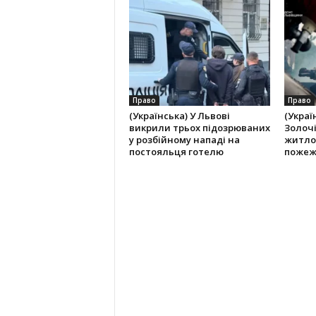
Право
Право
(Українська) У Львові
(Украї
викрили трьох підозрюваних
Золоч
у розбійному нападі на
житло
постояльця готелю
пожеж