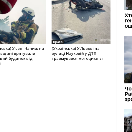
Право
нська) У селі Чаниж на
(Українська) У Львові на
івщині врятували
вулиці Науковій у ДТП
вий будинок від
травмувався мотоцикліст
і