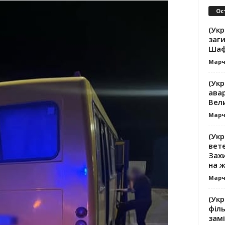
Ос
(Укр
заги
Шаф
Марч
(Ук
авар
Вел
Марч
(Укр
вете
Зах
на 
Марч
(Укр
філь
замі