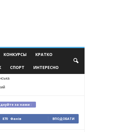
КОНКУРСЫ
КРАТКО
К
СПОРТ
ИНТЕРЕСНО
нська
кий
ідкуйте за нами :
870
Фанів
ВПОДОБАТИ