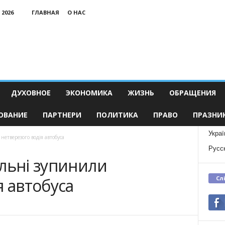
 2026
ГЛАВНАЯ
О НАС
ДУХОВНОЕ
ЭКОНОМИКА
ЖИЗНЬ
ОБРАЩЕНИЯ
ОВАНИЕ
ПАРТНЕРИ
ПОЛИТИКА
ПРАВО
ПРАЗНИ
Украї
етверезого водія автобуса
Русс
льні зупинили
Сл
я автобуса