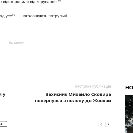
о відсторонили від керування.**
над усе!* — наголошують патрульні.
На замітку
Наступна публікація
и у
Захисник Михайло Сковира
повернувся з полону до Жовкви
РА