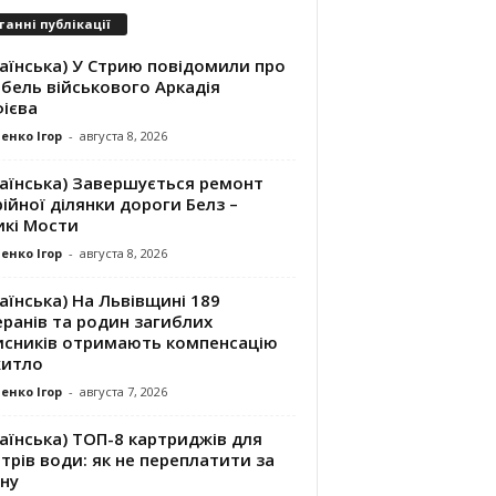
танні публікації
аїнська) У Стрию повідомили про
бель військового Аркадія
ієва
енко Ігор
-
августа 8, 2026
раїнська) Завершується ремонт
ійної ділянки дороги Белз –
икі Мости
енко Ігор
-
августа 8, 2026
аїнська) На Львівщині 189
ранів та родин загиблих
исників отримають компенсацію
житло
енко Ігор
-
августа 7, 2026
аїнська) ТОП-8 картриджів для
трів води: як не переплатити за
ну