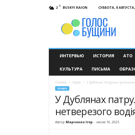
C
BUSKYI RAION
СУББОТА, 8 АВГУСТА,
2
Голос
Бущини
ИНТЕРВЬЮ
ИСТОРИЯ
АТО
КУЛЬТУРА
ПИСЬМА
ОБРАЗ
Головна
Право
У Дублянах патрульні зупинили н
ПРАВО
У Дублянах патру
нетверезого воді
Автор
Марченко Ігор
-
июня 10, 2025