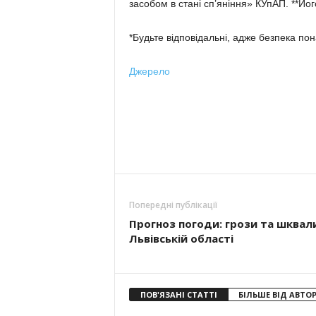
засобом в стані сп’яніння» КУпАП. **Йог
*Будьте відповідальні, адже безпека по
Джерело
Попередні публікації
Прогноз погоди: грози та шквал
Львівській області
ПОВ'ЯЗАНІ СТАТТІ
БІЛЬШЕ ВІД АВТО