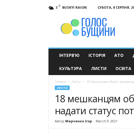
C
BUSKYI RAION
СУБОТА, 8 СЕРПНЯ, 2
3
Голос
Бущини
ІНТЕРВ’Ю
ІСТОРІЯ
АТО
КУЛЬТУРА
ЛИСТИ
ОСВІТА
Головна
Листи
18 мешканцям області рекоменду
ЛИСТИ
18 мешканцям об
надати статус пот
Автор
Марченко Ігор
-
March 9, 2021