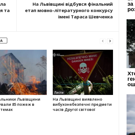
ала
На Львівщині відбувся фінальний
я та
етап мовно-літературного конкурсу
імені Тараса Шевченка
РА
Листи
альники Львівщини
На Львівщині виявлено
ували 85 пожеж в
вибухонебезпечні предмети
стемах
часів Другої світової