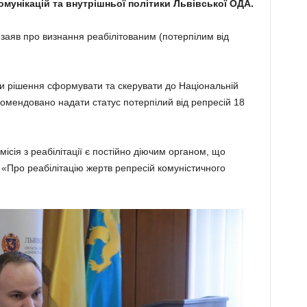
мунікацій та внутрішньої політики Львівської ОДА.
заяв про визнання реабілітованим (потерпілим від
и рішення сформувати та скерувати до Національній
рекомендовано надати статус потерпілий від репресій 18
ісія з реабілітації є постійно діючим органом, що
 «Про реабілітацію жертв репресій комуністичного