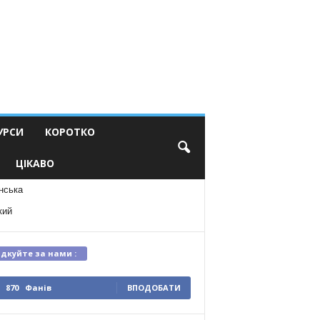
УРСИ
КОРОТКО
ЦІКАВО
нська
кий
ідкуйте за нами :
870
Фанів
ВПОДОБАТИ