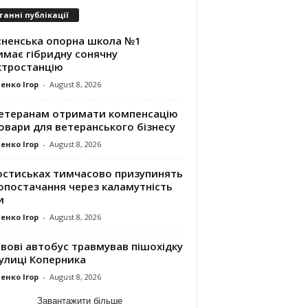
танні публікації
сненська опорна школа №1
имає гібридну сонячну
ктростанцію
енко Ігор
-
August 8, 2026
ветеранам отримати компенсацію
овари для ветеранського бізнесу
енко Ігор
-
August 8, 2026
остиськах тимчасово призупинять
опостачання через каламутність
и
енко Ігор
-
August 8, 2026
вові автобус травмував пішохідку
улиці Коперника
енко Ігор
-
August 8, 2026
Завантажити більше