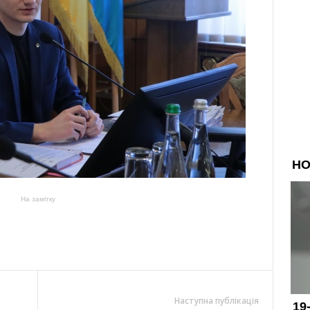
На замітку
Наступна публікація