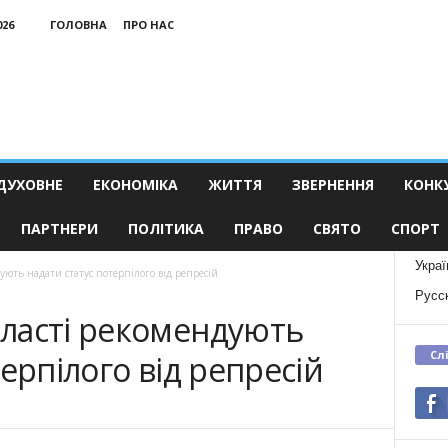
026
ГОЛОВНА
ПРО НАС
ДУХОВНЕ
ЕКОНОМІКА
ЖИТТЯ
ЗВЕРНЕННЯ
КОНК
ПАРТНЕРИ
ПОЛІТИКА
ПРАВО
СВЯТО
СПОРТ
Украї
ють надати статус потерпілого від репресій
Русс
ласті рекомендують
Сл
ерпілого від репресій