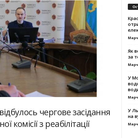
Ос
Кра
отр
еле
Марч
Як 
за т
Марч
У М
вод
вод
Марч
 відбулось чергове засідання
У Ль
на в
ої комісії з реабілітації
Марч