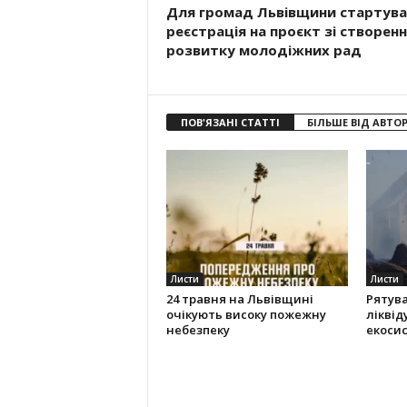
Для громад Львівщини стартув
реєстрація на проєкт зі створенн
розвитку молодіжних рад
ПОВ'ЯЗАНІ СТАТТІ
БІЛЬШЕ ВІД АВТО
Листи
Листи
24 травня на Львівщині
Рятув
очікують високу пожежну
ліквід
небезпеку
екоси