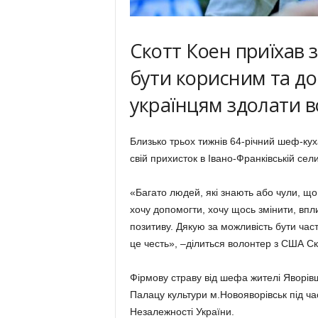
Скотт Коен приїхав 
бути корисним та до
українцям здолати в
Близько трьох тижнів 64-річний шеф-кух
свій прихисток в Івано-Франківській сел
«Багато людей, які знають або чули, що
хочу допомогти, хочу щось змінити, впл
позитиву. Дякую за можливість бути час
це честь», –ділиться волонтер з США Ск
Фірмову страву від шефа жителі Яворів
Палацу культури м.Новояворівськ під ча
Незалежності України.