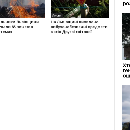
Листи
альники Львівщини
На Львівщині виявлено
ували 85 пожеж в
вибухонебезпечні предмети
стемах
часів Другої світової