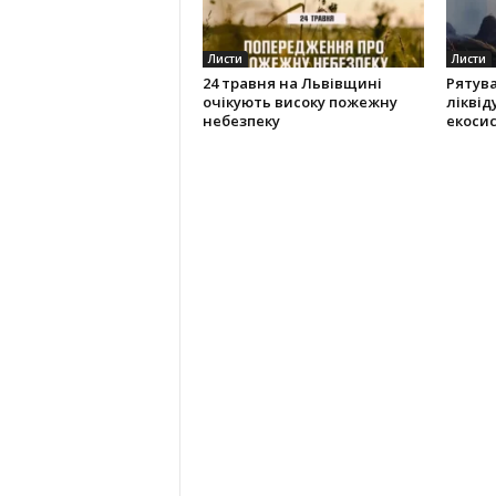
Листи
Листи
24 травня на Львівщині
Рятув
очікують високу пожежну
ліквід
небезпеку
екоси