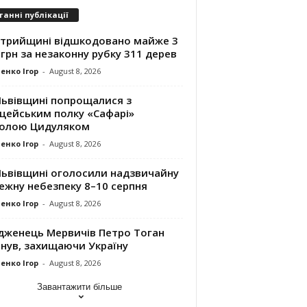
танні публікації
Стрийщині відшкодовано майже 3
грн за незаконну рубку 311 дерев
енко Ігор
-
August 8, 2026
Львівщині попрощалися з
іцейським полку «Сафарі»
олою Цидуляком
енко Ігор
-
August 8, 2026
Львівщині оголосили надзвичайну
ежну небезпеку 8–10 серпня
енко Ігор
-
August 8, 2026
дженець Мервичів Петро Тоган
инув, захищаючи Україну
енко Ігор
-
August 8, 2026
Завантажити більше