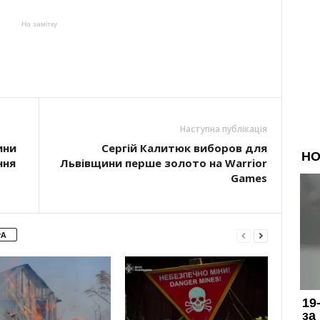
На замітку
Наступна публікація
ини
Сергій Калитюк виборов для
ння
Львівщини перше золото на Warrior
Games
РА