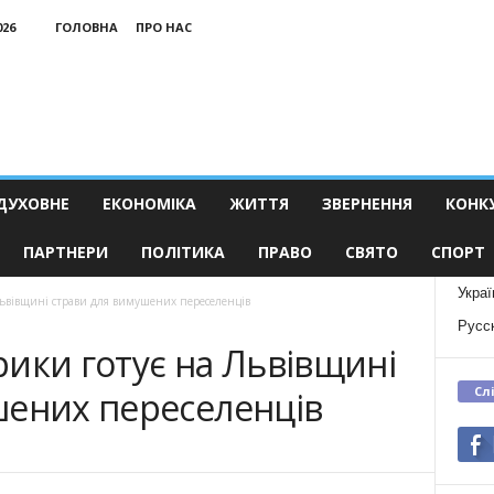
026
ГОЛОВНА
ПРО НАС
ДУХОВНЕ
ЕКОНОМІКА
ЖИТТЯ
ЗВЕРНЕННЯ
КОНК
ПАРТНЕРИ
ПОЛІТИКА
ПРАВО
СВЯТО
СПОРТ
Украї
Львівщині страви для вимушених переселенців
Русс
ики готує на Львівщині
Сл
шених переселенців