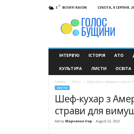
C
BUSKYI RAION
СУБОТА, 8 СЕРПНЯ, 2
3
Голос
Бущини
ІНТЕРВ’Ю
ІСТОРІЯ
АТО
КУЛЬТУРА
ЛИСТИ
ОСВІТА
Головна
Листи
Шеф-кухар з Америки готує на 
ЛИСТИ
Шеф-кухар з Амер
страви для виму
Автор
Марченко Ігор
-
August 22, 2022