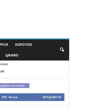
УРСИ
КОРОТКО
ЦІКАВО
нська
кий
ідкуйте за нами :
870
Фанів
ВПОДОБАТИ