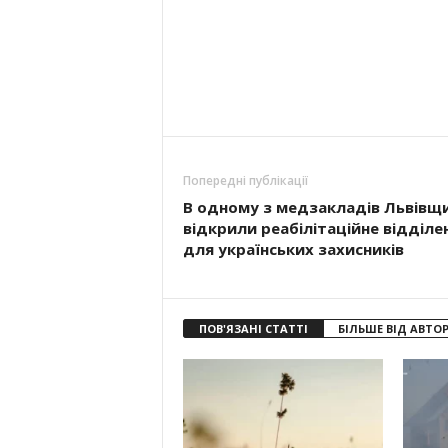
Попередні публікації
В одному з медзакладів Львівщ
відкрили реабілітаційне відділе
для українських захисників
ПОВ'ЯЗАНІ СТАТТІ
БІЛЬШЕ ВІД АВТО