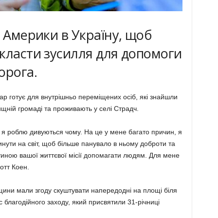
з Америки в Україну, щоб
класти зусилля для допомоги
орога.
ар готує для внутрішньо переміщених осіб, які знайшли
ищній громаді та проживають у селі Страдч.
 я роблю дивуються чому. На це у мене багато причин, я
инути на світ, щоб більше панувало в ньому доброти та
тиною вашої життєвої місії допомагати людям. Для мене
отт Коен.
щини мали згоду скуштувати напередодні на площі біля
с благодійного заходу, який присвятили 31-річниці