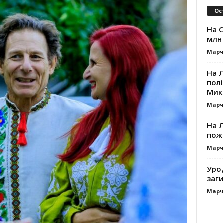
Ос
На 
млн 
Марч
На 
пол
Мик
Марч
На 
пож
Марч
Уро
заг
Марч