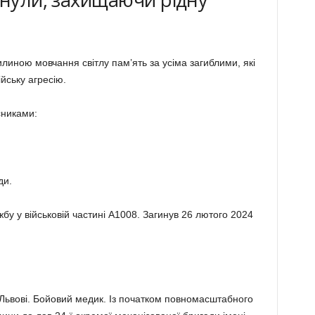
иною мовчання світлу пам’ять за усіма загиблими, які
ійську агресію.
сниками:
ди.
бу у військовій частині А1008. Загинув 26 лютого 2024
 Львові. Бойовий медик. Із початком повномасштабного