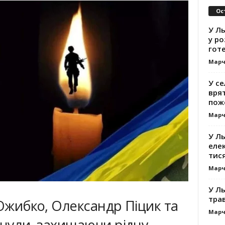
Ос
У Л
у ро
гот
Марч
У се
вря
пож
Марч
У Ль
еле
тис
Марч
У Ль
тра
 Ожибко, Олександр Піцик та
Марч
инули, захищаючи рідну