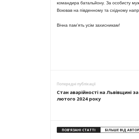
командира батальйону. За особисту муж
Воював на південному та східному напр
Вічна памʼять усім захисникам!
Попередні публікації
Стан аварійності на Львівщині за
лютого 2024 року
ПОВ'ЯЗАНІ СТАТТІ
БІЛЬШЕ ВІД АВТО