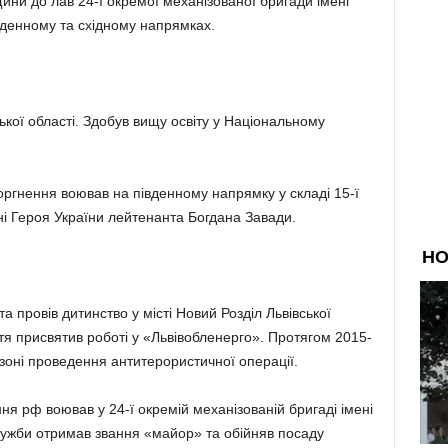
щини до лав 24-ї окремої механізованої бригади імені
денному та східному напрямках.
ької області. Здобув вищу освіту у Національному
оргнення воював на південному напрямку у складі 15-ї
і Героя України лейтенанта Богдана Завади.
а провів дитинство у місті Новий Розділ Львівської
ття присвятив роботі у «Львівобленерго». Протягом 2015-
 зоні проведення антитерористичної операції.
я рф воював у 24-ї окремій механізованій бригаді імені
лужби отримав звання «майор» та обійняв посаду