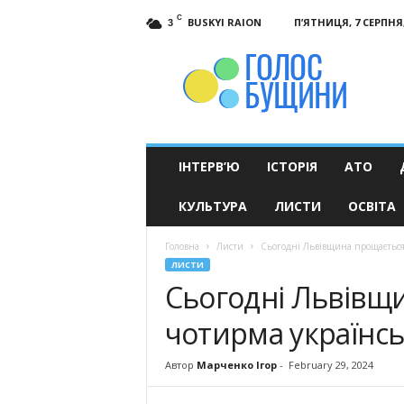
C
BUSKYI RAION
П’ЯТНИЦЯ, 7 СЕРПНЯ,
3
Голос
Бущини
ІНТЕРВ’Ю
ІСТОРІЯ
АТО
КУЛЬТУРА
ЛИСТИ
ОСВІТА
Головна
Листи
Сьогодні Львівщина прощається
ЛИСТИ
Сьогодні Львівщи
чотирма українс
Автор
Марченко Ігор
-
February 29, 2024