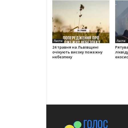
Листи
Листи
24 травня на Львівщині
Рятув
очікують високу пожежну
ліквід
небезпеку
екоси