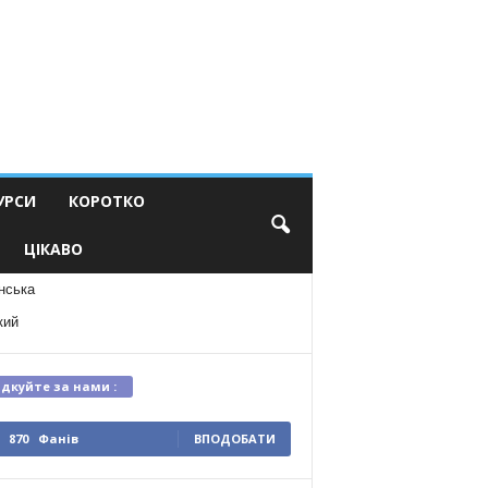
УРСИ
КОРОТКО
ЦІКАВО
нська
кий
ідкуйте за нами :
870
Фанів
ВПОДОБАТИ