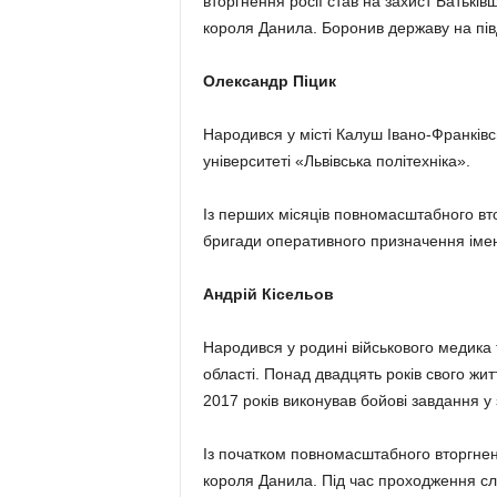
вторгнення росії став на захист Батьків
короля Данила. Боронив державу на пів
Олександр Піцик
Народився у місті Калуш Івано-Франківс
університеті «Львівська політехніка».
Із перших місяців повномасштабного вт
бригади оперативного призначення імен
Андрій Кісельов
Народився у родині військового медика т
області. Понад двадцять років свого жи
2017 років виконував бойові завдання у
Із початком повномасштабного вторгненн
короля Данила. Під час проходження с