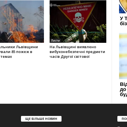
Листи
альники Львівщини
На Львівщині виявлено
ували 85 пожеж в
вибухонебезпечні предмети
стемах
часів Другої світової
ЩЕ БІЛЬШЕ НОВИН
ПО