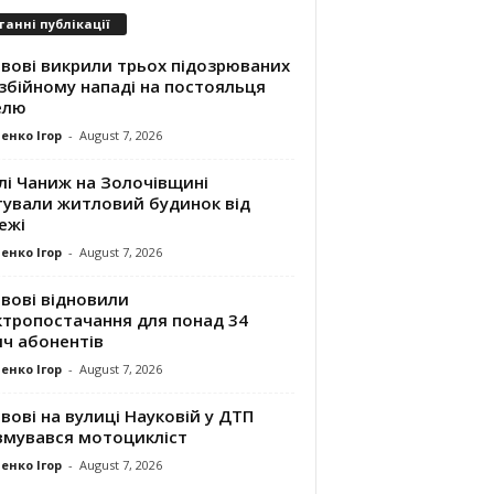
танні публікації
ьвові викрили трьох підозрюваних
збійному нападі на постояльця
елю
енко Ігор
-
August 7, 2026
лі Чаниж на Золочівщині
тували житловий будинок від
ежі
енко Ігор
-
August 7, 2026
вові відновили
ктропостачання для понад 34
яч абонентів
енко Ігор
-
August 7, 2026
вові на вулиці Науковій у ДТП
вмувався мотоцикліст
енко Ігор
-
August 7, 2026