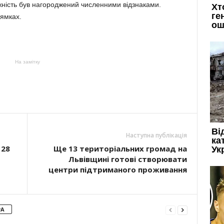
ність був нагороджений численними відзнаками.
ямках.
На замітку
Наступна публікація
 28
Ще 13 територіальних громад на
Львівщині готові створювати
центри підтриманого проживання
РА