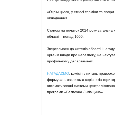
«Окрім цього, у стислі терміни та попри
обладнання.
Станом на початок 2024 року загальна к
області – понад 1000.
Звертаємося до жителів області і нагад
органів влади про небезпеку, не нехтув
профільному департаменті.
НАГАДАЄМО
, комісія з питань правоохо
формувань закликала керівників терито
автоматизовані системи централізован
програми «Безпечна Львівщина».