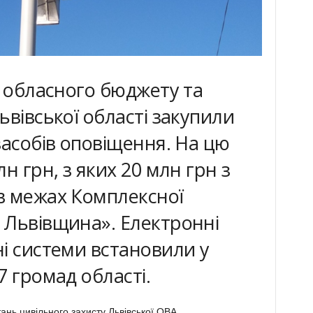
и обласного бюджету та
ьвівської області закупили
засобів оповіщення. На цю
н грн, з яких 20 млн грн з
в межах Комплексної
 Львівщина». Електронні
і системи встановили у
7 громад області.
ань цивільного захисту Львівської ОВА.