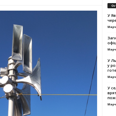
Ос
У Яв
чере
Марч
Заг
офі
Марч
У Л
у ро
гот
Марч
У се
вря
пож
Марч