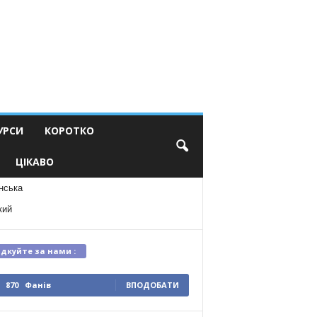
УРСИ
КОРОТКО
ЦІКАВО
нська
кий
ідкуйте за нами :
870
Фанів
ВПОДОБАТИ