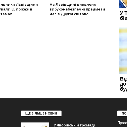
альники Львівщини
На Львівщині виявлено
ували 85 пожеж в
вибухонебезпечні предмети
стемах
часів Другої світової
ЩЕ БІЛЬШЕ НОВИН
ПО
Прав
У Яворівській громаді