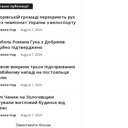
танні публікації
орівській громаді перекриють рух
з чемпіонат України з велоспорту
енко Ігор
-
August 7, 2026
ибель Романа Гука з Добрянів
ційно підтверджено
енко Ігор
-
August 7, 2026
ьвові викрили трьох підозрюваних
збійному нападі на постояльця
елю
енко Ігор
-
August 7, 2026
лі Чаниж на Золочівщині
тували житловий будинок від
ежі
енко Ігор
-
August 7, 2026
Завантажити більше