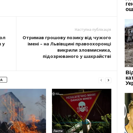
Наступна публікація
ол
Отримав грошову позику від чужого
 у
імені – на Львівщині правоохоронці
викрили зловмисника,
підозрюваного у шахрайстві
РА
Листи