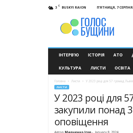
C
BUSKYI RAION
П’ЯТНИЦЯ, 7 СЕРПНЯ,
3
Голос
Бущини
ІНТЕРВ’Ю
ІСТОРІЯ
АТО
КУЛЬТУРА
ЛИСТИ
ОСВІТА
Головна
Листи
У 2023 році для 57 громад Льві
ЛИСТИ
У 2023 році для 
закупили понад 3
оповіщення
Автор
Марченко Ігор
-
January 8, 2024