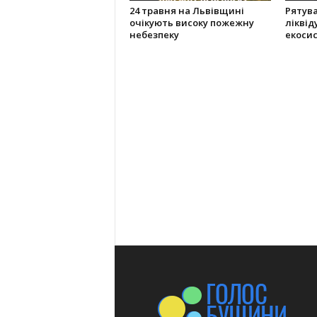
24 травня на Львівщині
Рятув
очікують високу пожежну
ліквід
небезпеку
екоси