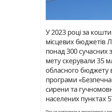
У 2023 році за кошт
місцевих бюджетів Л
понад 300 сучасних 
мету скерували 35 мл
обласного бюджету 
програми «Безпечна
сирени та гучномовн
населених пунктах 5
Про це повідомили в департаменті з пит