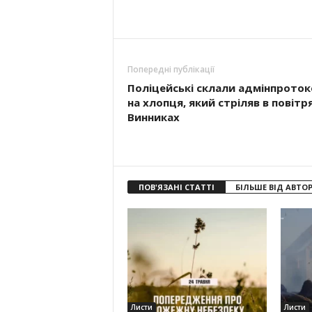
Попередні публікації
Поліцейські склали адмінпроток
на хлопця, який стріляв в повітря
Винниках
ПОВ'ЯЗАНІ СТАТТІ
БІЛЬШЕ ВІД АВТО
Листи
Листи