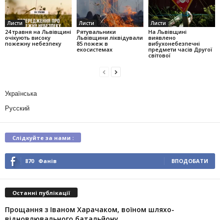
Листи
Листи
Листи
24 травня на Львівщині
Рятувальники
На Львівщині
очікують високу
Львівщини ліквідували
виявлено
пожежну небезпеку
85 пожеж в
вибухонебезпечні
екосистемах
предмети часів Другої
світової
Українська
Русский
Слідкуйте за нами :
870
Фанів
ВПОДОБАТИ
Останні публікації
Прощання з Іваном Харачаком, воїном шляхо-
відновлювального батальйону