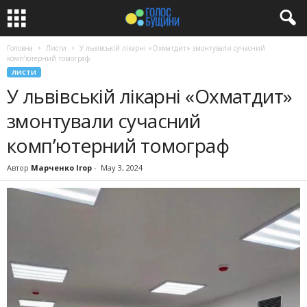
Головна
Листи
У львівській лікарні «Охматдит» змонтували сучасний
комп’ютерний томограф
ЛИСТИ
У львівській лікарні «Охматдит»
змонтували сучасний
комп’ютерний томограф
Автор
Марченко Ігор
-
May 3, 2024