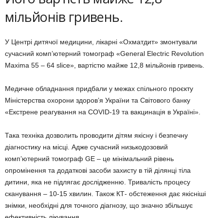
мільйонів гривень.
У Центрі дитячої медицини, лікарні «Охматдит» змонтували
сучасний комп’ютерний томограф «General Electric Revolution
Maxima 55 – 64 slice», вартістю майже 12,8 мільйонів гривень.
Медичне обладнання придбали у межах спільного проєкту
Міністерства охорони здоров’я України та Світового банку
«Екстрене реагування на COVID-19 та вакцинація в Україні».
Така техніка дозволить проводити дітям якісну і безпечну
діагностику на місці. Адже сучасний низькодозовий
компʼютерний томограф GE – це мінімальний рівень
опромінення та додаткові засоби захисту в тій ділянці тіла
дитини, яка не підлягає дослідженню. Тривалість процесу
сканування – 10-15 хвилин. Також КТ- обстеження дає якісніші
знімки, необхідні для точного діагнозу, що значно збільшує
ефективність лікування.