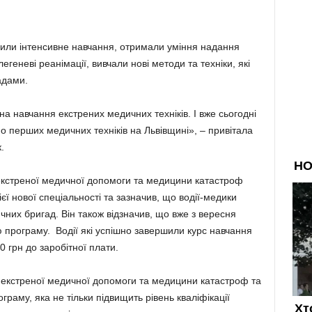
одили інтенсивне навчання, отримали уміння надання
геневі реанімації, вивчали нові методи та техніки, які
адами.
 навчання екстрених медичних техніків. І вже сьогодні
мо перших медичних техніків на Львівщині», – привітала
.
 екстреної медичної допомоги та медицини катастроф
єї нової спеціальності та зазначив, що водії-медики
них бригад. Він також відзначив, що вже з вересня
ю програму. Водії які успішно завершили курс навчання
 грн до заробітної плати.
 екстреної медичної допомоги та медицини катастроф та
раму, яка не тільки підвищить рівень кваліфікації