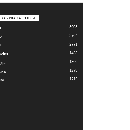
ПУЛЯРНА КАТЕГОРІЯ
3903
о
3704
о
2771
и
1483
міка
1300
тура
1278
ика
1215
ко