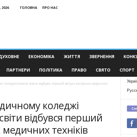
 2026
ГОЛОВНА
ПРО НАС
ДУХОВНЕ
ЕКОНОМІКА
ЖИТТЯ
ЗВЕРНЕННЯ
КОНК
ПАРТНЕРИ
ПОЛІТИКА
ПРАВО
СВЯТО
СПОРТ
Украї
жі післядипломної освіти відбувся перший випуск екстрених медичних
Русс
едичному коледжі
Сл
світи відбувся перший
 медичних техніків