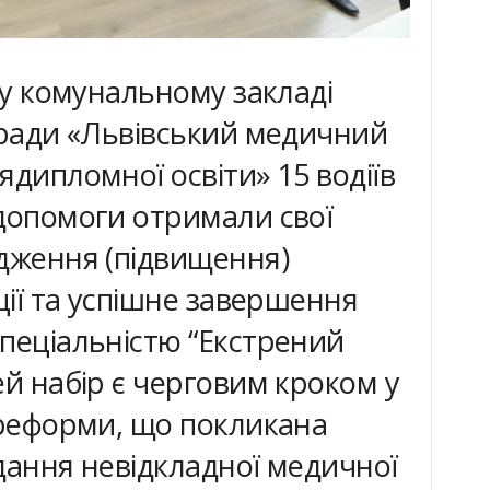
 у комунальному закладі
 ради «Львівський медичний
ядипломної освіти» 15 водіїв
допомоги отримали свої
дження (підвищення)
ції та успішне завершення
пеціальністю “Екстрений
ей набір є черговим кроком у
 реформи, що покликана
дання невідкладної медичної