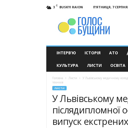
C
BUSKYI RAION
П’ЯТНИЦЯ, 7 СЕРПНЯ,
3
Голос
Бущини
ІНТЕРВ’Ю
ІСТОРІЯ
АТО
КУЛЬТУРА
ЛИСТИ
ОСВІТА
Головна
Листи
У Львівському медичному колед
техніків
ЛИСТИ
У Львівському м
післядипломної о
випуск екстрених