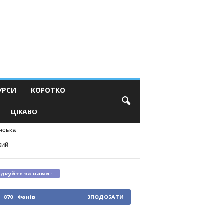
УРСИ
КОРОТКО
ЦІКАВО
нська
кий
ідкуйте за нами :
870
Фанів
ВПОДОБАТИ