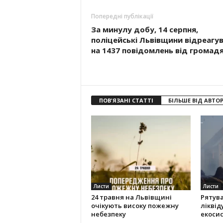
Попередні публікації
За минулу добу, 14 серпня,
поліцейські Львівщини відреагу
на 1437 повідомлень від громад
ПОВ'ЯЗАНІ СТАТТІ
БІЛЬШЕ ВІД АВТО
Листи
Листи
24 травня на Львівщині
Рятув
очікують високу пожежну
ліквід
небезпеку
екоси