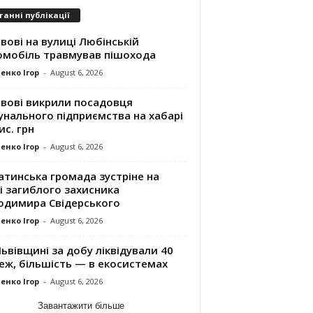
танні публікації
вові на вулиці Любінській
омобіль травмував пішохода
енко Ігор
-
August 6, 2026
ьвові викрили посадовця
унального підприємства на хабарі
ис. грн
енко Ігор
-
August 6, 2026
атинська громада зустріне на
і загиблого захисника
одимира Свідерського
енко Ігор
-
August 6, 2026
ьвівщині за добу ліквідували 40
еж, більшість — в екосистемах
енко Ігор
-
August 6, 2026
Завантажити більше