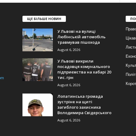
ЩЕ БІЛЬШЕ НОВИН
ПО
Прав
У Львові на вулиці
Любінській автомобіль
Цікав
травмував пішохода
Лист
August 6, 2026
Еконо
У Львові викрили
Куль
посадовця комунального
підприємства на хабарі 20
Політ
тис. грн
om
Корот
August 6, 2026
Лопатинська громада
зустріне на щиті
загиблого захисника
Володимира Свідерського
August 6, 2026