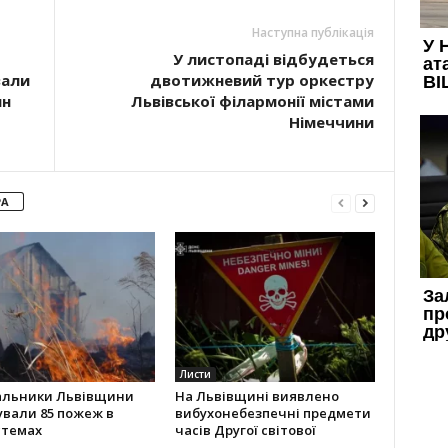
Наступна публікація
У листопаді відбудеться
вали
двотижневий тур оркестру
ян
Львівської філармонії містами
Німеччини
РА
Листи
альники Львівщини
На Львівщині виявлено
ували 85 пожеж в
вибухонебезпечні предмети
стемах
часів Другої світової