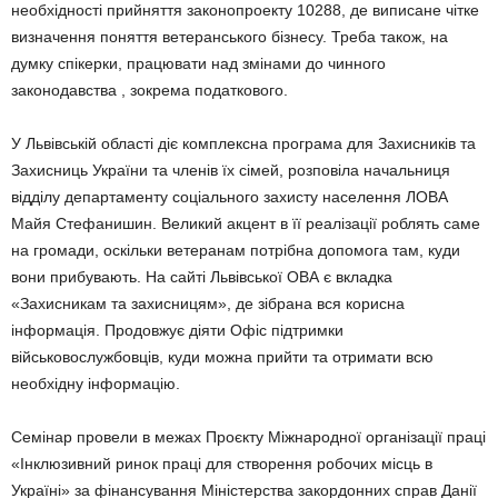
необхідності прийняття законопроекту 10288, де виписане чітке
визначення поняття ветеранського бізнесу. Треба також, на
думку спікерки, працювати над змінами до чинного
законодавства , зокрема податкового.
У Львівській області діє комплексна програма для Захисників та
Захисниць України та членів їх сімей, розповіла начальниця
відділу департаменту соціального захисту населення ЛОВА
Майя Стефанишин. Великий акцент в її реалізації роблять саме
на громади, оскільки ветеранам потрібна допомога там, куди
вони прибувають. На сайті Львівської ОВА є вкладка
«Захисникам та захисницям», де зібрана вся корисна
інформація. Продовжує діяти Офіс підтримки
військовослужбовців, куди можна прийти та отримати всю
необхідну інформацію.
Семінар провели в межах Проєкту Міжнародної організації праці
«Інклюзивний ринок праці для створення робочих місць в
Україні» за фінансування Міністерства закордонних справ Данії