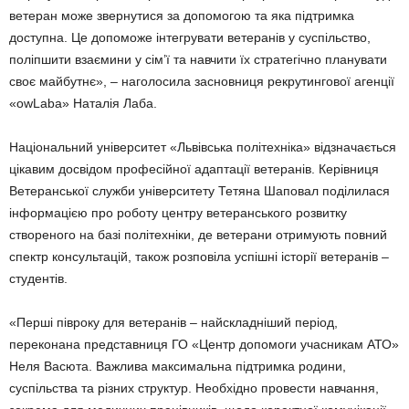
ветеран може звернутися за допомогою та яка підтримка
доступна. Це допоможе інтегрувати ветеранів у суспільство,
поліпшити взаємини у сім’ї та навчити їх стратегічно планувати
своє майбутнє», – наголосила засновниця рекрутингової агенції
«owLaba» Наталія Лаба.
Національний університет «Львівська політехніка» відзначається
цікавим досвідом професійної адаптації ветеранів. Керівниця
Ветеранської служби університету Тетяна Шаповал поділилася
інформацією про роботу центру ветеранського розвитку
створеного на базі політехніки, де ветерани отримують повний
спектр консультацій, також розповіла успішні історії ветеранів –
студентів.
«Перші півроку для ветеранів – найскладніший період,
переконана представниця ГО «Центр допомоги учасникам АТО»
Неля Васюта. Важлива максимальна підтримка родини,
суспільства та різних структур. Необхідно провести навчання,