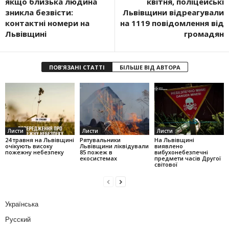
якщо близька людина
квітня, поліцейські
зникла безвісти:
Львівщини відреагували
контактні номери на
на 1119 повідомлення від
Львівщині
громадян
ПОВ'ЯЗАНІ СТАТТІ
БІЛЬШЕ ВІД АВТОРА
Листи
Листи
Листи
24 травня на Львівщині
Рятувальники
На Львівщині
очікують високу
Львівщини ліквідували
виявлено
пожежну небезпеку
85 пожеж в
вибухонебезпечні
екосистемах
предмети часів Другої
світової
Українська
Русский