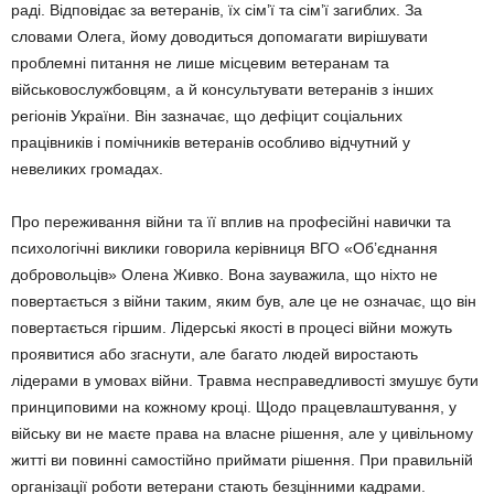
раді. Відповідає за ветеранів, їх сім’ї та сім’ї загиблих. За
словами Олега, йому доводиться допомагати вирішувати
проблемні питання не лише місцевим ветеранам та
військовослужбовцям, а й консультувати ветеранів з інших
регіонів України. Він зазначає, що дефіцит соціальних
працівників і помічників ветеранів особливо відчутний у
невеликих громадах.
Про переживання війни та її вплив на професійні навички та
психологічні виклики говорила керівниця ВГО «Об’єднання
добровольців» Олена Живко. Вона зауважила, що ніхто не
повертається з війни таким, яким був, але це не означає, що він
повертається гіршим. Лідерські якості в процесі війни можуть
проявитися або згаснути, але багато людей виростають
лідерами в умовах війни. Травма несправедливості змушує бути
принциповими на кожному кроці. Щодо працевлаштування, у
війську ви не маєте права на власне рішення, але у цивільному
житті ви повинні самостійно приймати рішення. При правильній
організації роботи ветерани стають безцінними кадрами.