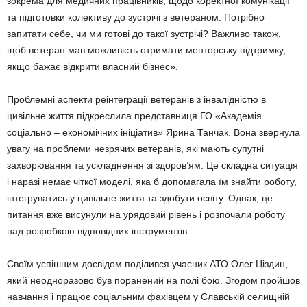
зокрема для медичних працівників, щодо коректної комунікації
та підготовки колективу до зустрічі з ветераном. Потрібно
запитати себе, чи ми готові до такої зустрічі? Важливо також,
щоб ветеран мав можливість отримати менторську підтримку,
якщо бажає відкрити власний бізнес».
Проблемні аспекти реінтеграції ветеранів з інвалідністю в
цивільне життя підкреслила представниця ГО «Академія
соціально – економічних ініціатив» Ярина Танчак. Вона звернула
увагу на проблеми незрячих ветеранів, які мають супутні
захворювання та ускладнення зі здоров’ям. Це складна ситуація
і наразі немає чіткої моделі, яка б допомагала їм знайти роботу,
інтегруватись у цивільне життя та здобути освіту. Однак, це
питання вже висунули на урядовий рівень і розпочали роботу
над розробкою відповідних інструментів.
Своїм успішним досвідом поділився учасник АТО Олег Ціздин,
який неодноразово був поранений на полі бою. Згодом пройшов
навчання і працює соціальним фахівцем у Славській селищній