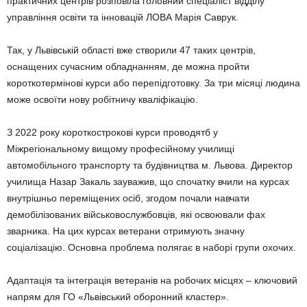
практичних центрів розповіла головний спеціаліст відділу
управління освіти та інновацій ЛОВА Марія Саврук.
Так, у Львівській області вже створили 47 таких центрів,
оснащених сучасним обладнанням, де можна пройти
короткотермінові курси або перепідготовку. За три місяці людина
може освоїти нову робітничу кваліфікацію.
З 2022 року короткострокові курси проводятб у
Міжрегіональному вищому професійному училищі
автомобільного транспорту та будівництва м. Львова. Директор
училища Назар Закаль зауважив, що спочатку вчили на курсах
внутрішньо переміщених осіб, згодом почали навчати
демобілізованих військовослужбовців, які освоювали фах
зварника. На цих курсах ветерани отримують значну
соціалізацію. Основна проблема полягає в наборі групи охочих.
Адаптація та інтеграція ветеранів на робочих місцях – ключовий
напрям для ГО «Львівський оборонний кластер».