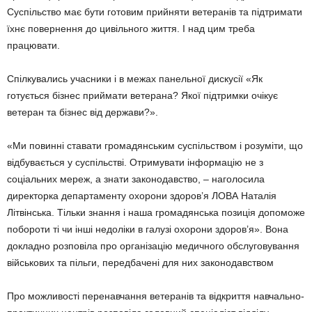
Суспільство має бути готовим прийняти ветеранів та підтримати
їхнє повернення до цивільного життя. І над цим треба
працювати.
Спілкувались учасники і в межах панельної дискусії «Як
готується бізнес приймати ветерана? Якої підтримки очікує
ветеран та бізнес від держави?».
«Ми повинні ставати громадянським суспільством і розуміти, що
відбувається у суспільстві. Отримувати інформацію не з
соціальних мереж, а знати законодавство, – наголосила
директорка департаменту охорони здоров’я ЛОВА Наталія
Літвінська. Тільки знання і наша громадянська позиція допоможе
побороти ті чи інші недоліки в галузі охорони здоров’я». Вона
докладно розповіла про організацію медичного обслуговування
військових та пільги, передбачені для них законодавством
Про можливості перенавчання ветеранів та відкриття навчально-