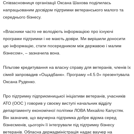
Співзасновниця організації Оксана Шахова поділилась
напрацьованим досвідом підтримки ветеранського малого та
середнього бізнесу.
«Власники часто не володіють інформацією про існуючі
програми підтримки і не мають довіри. Ми вирішили доносити
цю інформацію, стати посередником між державою і малим
бізнесом», – зазначила вона.
Пільгове кредитування на власну справу для ветеранів, членів їх
сімей запровадив «Ощадбанк». Програму «4.5.0» презентувала
Оксана Руденко.
Про підтримку підприємницької ініціативи ветеранів, учасників
АТО (ООС ) говорив у своєму виступі начальник відділу
департаменту економічної політики ЛОВА Михайло Капустяк.
Він зазначив, що ваучерна підтримка добре відома серед
бізнесменів, цьогоріч її інтегрували під підтримку бізнесу
ветеранів. Обласна держадміністрація надає ваучер на