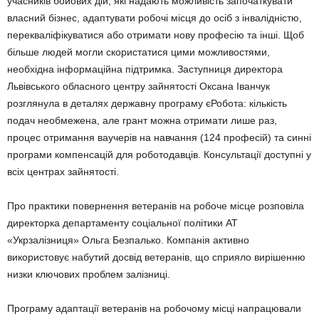
учасників бойових дій, які надають можливість започаткувати
власний бізнес, адаптувати робочі місця до осіб з інвалідністю,
перекваліфікуватися або отримати нову професію та інші. Щоб
більше людей могли скористатися цими можливостями,
необхідна інформаційна підтримка. Заступниця директора
Львівського обласного центру зайнятості Оксана Іванчук
розглянула в деталях державну програму єРобота: кількість
подач необмежена, але грант можна отримати лише раз,
процес отримання ваучерів на навчання (124 професій) та синні
програми компенсацій для роботодавців. Консультації доступні у
всіх центрах зайнятості.
Про практики повернення ветеранів на робоче місце розповіла
директорка департаменту соціальної політики АТ
«Укрзалізниця» Ольга Безпалько. Компанія активно
використовує набутий досвід ветеранів, що сприяло вирішенню
низки ключових проблем залізниці.
Програму адаптації ветеранів на робочому місці напрацювали