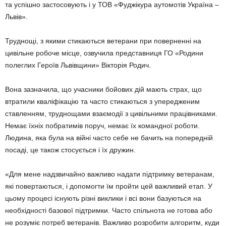
та успішно застосовують і у ТОВ «Фуджікура аутомотів Україна –
Львів».
Труднощі, з якими стикаються ветерани при поверненні на
цивільне робоче місце, озвучила представниця ГО «Родини
полеглих Героїв Львівщини» Вікторія Родич.
Вона зазначила, що учасники бойових дій мають страх, що
втратили кваліфікацію та часто стикаються з упередженим
ставленням, труднощами взаємодії з цивільними працівниками.
Немає їхніх побратимів поруч, немає їх командної роботи.
Людина, яка була на війні часто себе не бачить на попередній
посаді, це також стосується і їх дружин.
«Для мене надзвичайно важливо надати підтримку ветеранам,
які повертаються, і допомогти їм пройти цей важливий етап. У
цьому процесі існують різні виклики і всі вони базуються на
необхідності базової підтримки. Часто спільнота не готова або
не розуміє потреб ветеранів. Важливо розробити алгоритм, куди