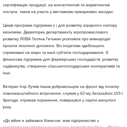
сертифікацію продукції, на консалтингові та маркетингові
послуги, також на участь у виставково-ярмаркових заходах.
Цікаві програми підтримки є і для розвитку аграрного сектору
економіки. Директорка департаменту агропромислового
розвитку ЛОВА Тетяна Гетьман розповіла про міжнародні
проєкти технічної допомоги. Всі ініціативи здебільшого
спрямовані на мікро та малі суб’єкти господарювання. Є
фінансова підтримка для фермерських господарств, розвитку
садівництва, створення сільськогосподарських кооперативів та
інші.
Ветеран Ігор Лучків пішов добровольцем на фронт від початку
повномасштабного вторгнення, служив у 62-му батальйоні 103-ї
бригади, отримав поранення, повернувся у серпні минулого
року.
«До війни я займався бізнесом, мав підприємство з