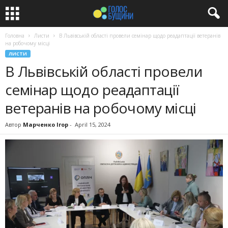
Головна
Листи
В Львівській області провели семінар щодо реадаптації ветеранів
на робочому місці
ЛИСТИ
В Львівській області провели
семінар щодо реадаптації
ветеранів на робочому місці
Автор
Марченко Ігор
-
April 15, 2024