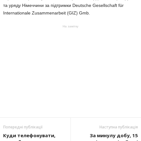
та уряду Німеччини за підтримки Deutsche Gesellschaft für
Internationale Zusammenarbeit (GIZ) Gmb.
На замітку
Попередні публікації
Наступна публікація
Куди телефонувати,
За минулу добу, 15