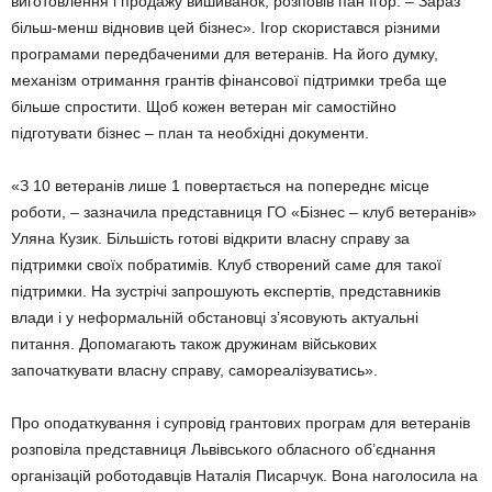
виготовлення і продажу вишиванок, розповів пан Ігор. – Зараз
більш-менш відновив цей бізнес». Ігор скористався різними
програмами передбаченими для ветеранів. На його думку,
механізм отримання грантів фінансової підтримки треба ще
більше спростити. Щоб кожен ветеран міг самостійно
підготувати бізнес – план та необхідні документи.
«З 10 ветеранів лише 1 повертається на попереднє місце
роботи, – зазначила представниця ГО «Бізнес – клуб ветеранів»
Уляна Кузик. Більшість готові відкрити власну справу за
підтримки своїх побратимів. Клуб створений саме для такої
підтримки. На зустрічі запрошують експертів, представників
влади і у неформальній обстановці з’ясовують актуальні
питання. Допомагають також дружинам військових
започаткувати власну справу, самореалізуватись».
Про оподаткування і супровід грантових програм для ветеранів
розповіла представниця Львівського обласного об’єднання
організацій роботодавців Наталія Писарчук. Вона наголосила на