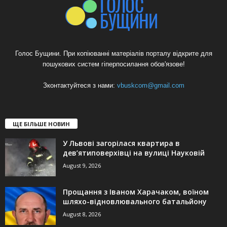
Голос Бущини. При копіюванні матеріалів порталу відкрите для
пошукових систем гіперпосилання обов'язове!
Зконтактуйтеся з нами:
vbuskcom@gmail.com
ЩЕ БІЛЬШЕ НОВИН
У Львові загорілася квартира в
дев’ятиповерхівці на вулиці Науковій
August 9, 2026
Прощання з Іваном Харачаком, воїном
шляхо-відновлювального батальйону
August 8, 2026