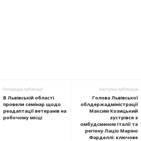
Попередні публікації
Наступна публікація
В Львівській області
Голова Львівської
провели семінар щодо
облдержадміністрації
реадаптації ветеранів на
Максим Козицький
робочому місці
зустрівся з
омбудсменом Італії та
регіону Лаціо Маріно
Фарделлі: ключове