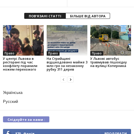
ПОВ'ЯЗАНІ СТАТТІ
БІЛЬШЕ ВІД АВТОРА
Право
Право
Право
У центрі Львова в
На Стрийщині
У Львові автобус
ресторані під час
відшкодовано майже 3
травмував пішохідку
конфлікту поранили
млн грн за незаконну
на вулиці Коперника
ножем перехожого
рубку 311 дерев
Українська
Русский
Слідкуйте за нами :
870
Фанів
ВПОДОБАТИ