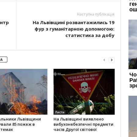
Наступна публікація
ентр
На Львівщині розвантажились 19
фур з гуманітарною допомогою:
статистика за добу
РА
Листи
альники Львівщини
На Львівщині виявлено
ували 85 пожеж в
вибухонебезпечні предмети
стемах
часів Другої світової