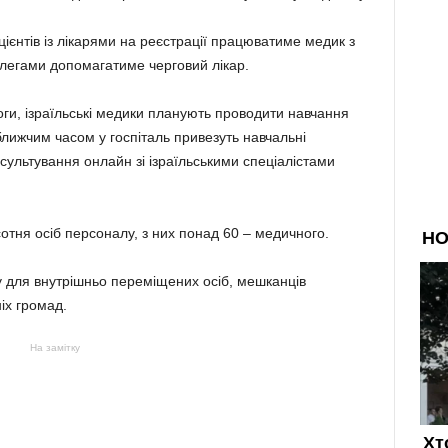
цієнтів із лікарями на реєстрації працюватиме медик з
колегами допомагатиме черговий лікар.
ги, ізраїльські медики планують проводити навчання
ближчим часом у госпіталь привезуть навчальні
сультування онлайн зі ізраїльськими спеціалістами
отня осіб персоналу, з них понад 60 – медичного.
для внутрішньо переміщених осіб, мешканців
іх громад.
На замітку