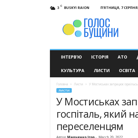
C
BUSKYI RAION
П’ЯТНИЦЯ, 7 СЕРПНЯ,
3
Голос
Бущини
ІНТЕРВ’Ю
ІСТОРІЯ
АТО
КУЛЬТУРА
ЛИСТИ
ОСВІТА
Головна
Листи
У Мостиськах запрацює ізраїльс
ЛИСТИ
У Мостиськах зап
госпіталь, який 
переселенцям
Автор
Марченко Ігор
-
March 20, 2022