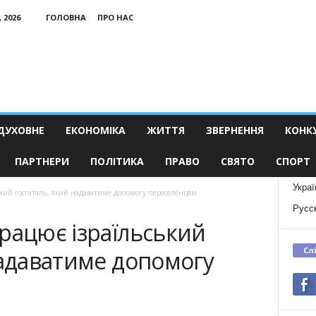
 2026
ГОЛОВНА
ПРО НАС
ДУХОВНЕ
ЕКОНОМІКА
ЖИТТЯ
ЗВЕРНЕННЯ
КОНК
ПАРТНЕРИ
ПОЛІТИКА
ПРАВО
СВЯТО
СПОРТ
Украї
ький госпіталь, який надаватиме допомогу переселенцям
Русс
рацює ізраїльський
Сл
надаватиме допомогу