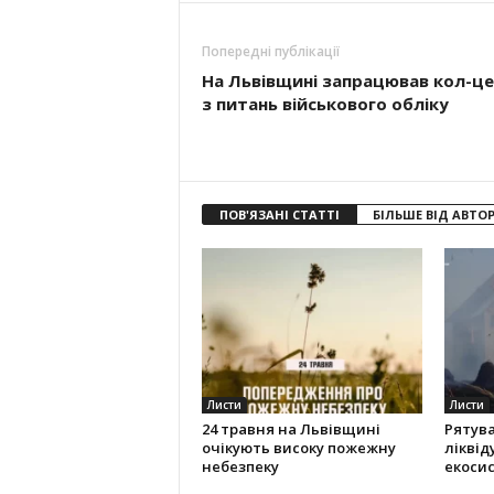
Попередні публікації
На Львівщині запрацював кол-ц
з питань військового обліку
ПОВ'ЯЗАНІ СТАТТІ
БІЛЬШЕ ВІД АВТО
Листи
Листи
24 травня на Львівщині
Рятув
очікують високу пожежну
ліквід
небезпеку
екоси