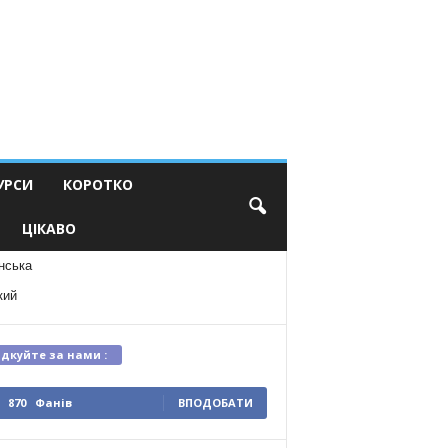
УРСИ
КОРОТКО
ЦІКАВО
нська
кий
ідкуйте за нами :
870
Фанів
ВПОДОБАТИ