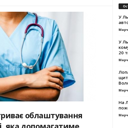
Ос
У Ль
авт
Марч
У Л
ком
20 т
Марч
Лоп
щит
Вол
Марч
На Л
пож
 триває облаштування
Марч
ні, яка допомагатиме