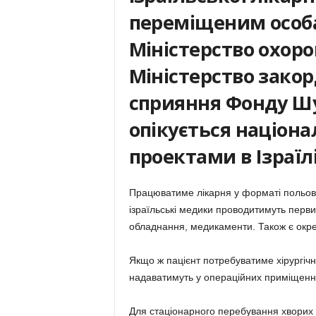
переміщеним особа
Міністерство охоро
Міністерство закор
сприяння Фонду Ш
опікується націон
проектами в Ізраїлі
Працюватиме лікарня у форматі польово
ізраїльські медики проводитимуть перви
обладнання, медикаменти. Також є окре
Якщо ж пацієнт потребуватиме хірургічно
надаватимуть у операційних приміщення
Для стаціонарного перебування хворих т