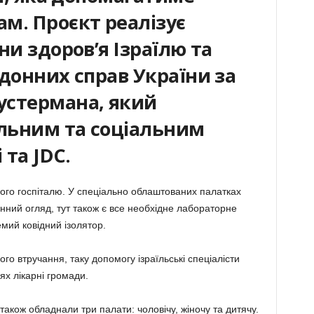
м. Проєкт реалізує
ни здоров’я Ізраїлю та
донних справ України за
устермана, який
альним та соціальним
 та JDC.
го госпіталю. У спеціально облаштованих палатках
нний огляд, тут також є все необхідне лабораторне
мий ковідний ізолятор.
го втручання, таку допомогу ізраїльські спеціалісти
х лікарні громади.
акож обладнали три палати: чоловічу, жіночу та дитячу.