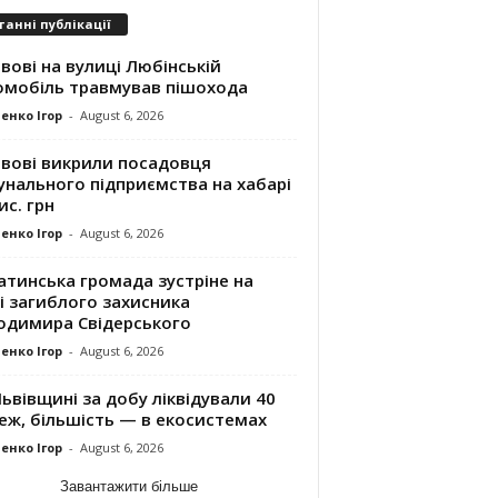
танні публікації
вові на вулиці Любінській
омобіль травмував пішохода
енко Ігор
-
August 6, 2026
ьвові викрили посадовця
унального підприємства на хабарі
ис. грн
енко Ігор
-
August 6, 2026
атинська громада зустріне на
і загиблого захисника
одимира Свідерського
енко Ігор
-
August 6, 2026
ьвівщині за добу ліквідували 40
еж, більшість — в екосистемах
енко Ігор
-
August 6, 2026
Завантажити більше