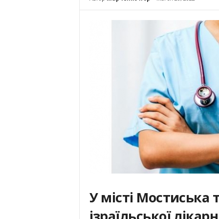
У місті Мостиська
ізраїльської лікар