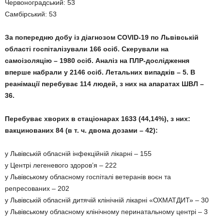
Червоноградський: 53
Самбірський: 53
За попередню добу із діагнозом COVID-19 по Львівській
області госпіталізували 166 осіб. Скерували на
самоізоляцію – 1980
осіб. Аналіз на ПЛР-дослідження
вперше набрали у 2146 осіб. Летальних випадків – 5. В
реанімації перебуває 114 людей, з них на апаратах ШВЛ –
36.
Перебуває хворих в стаціонарах 1633 (44,14%), з них:
вакцинованих 84 (в т. ч. двома дозами – 42):
у Львівській обласній інфекційній лікарні – 155
у Центрі легеневого здоров’я – 222
у Львівському обласному госпіталі ветеранів воєн та
репресованих – 202
у Львівській обласній дитячій клінічній лікарні «ОХМАТДИТ» – 30
у Львівському обласному клінічному перинатальному центрі – 3