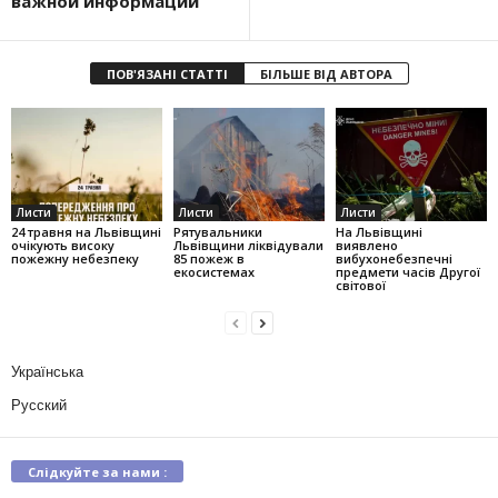
важной информации
ПОВ'ЯЗАНІ СТАТТІ
БІЛЬШЕ ВІД АВТОРА
Листи
Листи
Листи
24 травня на Львівщині
Рятувальники
На Львівщині
очікують високу
Львівщини ліквідували
виявлено
пожежну небезпеку
85 пожеж в
вибухонебезпечні
екосистемах
предмети часів Другої
світової
Українська
Русский
Слідкуйте за нами :