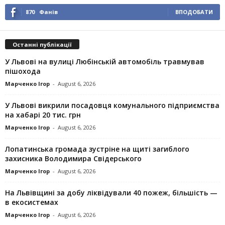
870
Фанів
ВПОДОБАТИ
Останні публікації
У Львові на вулиці Любінській автомобіль травмував
пішохода
Марченко Ігор
-
August 6, 2026
У Львові викрили посадовця комунального підприємства
на хабарі 20 тис. грн
Марченко Ігор
-
August 6, 2026
Лопатинська громада зустріне на щиті загиблого
захисника Володимира Свідерського
Марченко Ігор
-
August 6, 2026
На Львівщині за добу ліквідували 40 пожеж, більшість —
в екосистемах
Марченко Ігор
-
August 6, 2026