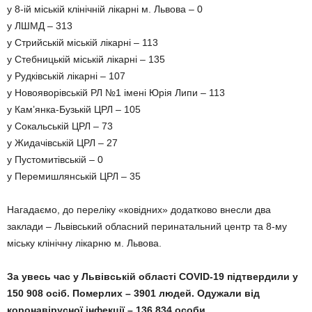
у 8-ій міській клінічній лікарні м. Львова – 0
у ЛШМД – 313
у Стрийській міській лікарні – 113
у Стебницькій міській лікарні – 135
у Рудківській лікарні – 107
у Новояворівській РЛ №1 імені Юрія Липи – 113
у Кам’янка-Бузькій ЦРЛ – 105
у Сокальській ЦРЛ – 73
у Жидачівській ЦРЛ – 27
у Пустомитівській – 0
у Перемишлянській ЦРЛ – 35
Нагадаємо, до переліку «ковідних» додатково внесли два
заклади – Львівський обласний перинатальний центр та 8-му
міську клінічну лікарню м. Львова.
За увесь час у Львівській області COVID-19 підтвердили у
150 908 осіб. Померлих – 3901 людей. Одужали від
коронавірусної інфекції – 136 834 особи.