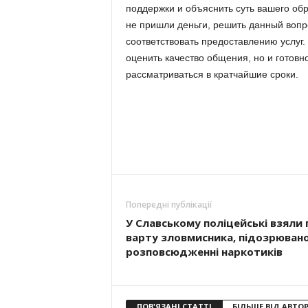
поддержки и объяснить суть вашего обр
не пришли деньги, решить данный вопр
соответствовать предоставлению услуг
оценить качество общения, но и готов
рассматриваться в кратчайшие сроки.
Попередні публікації
У Славському поліцейські взяли 
варту зловмисника, підозрювано
розповсюдженні наркотиків
ПОВ'ЯЗАНІ СТАТТІ
БІЛЬШЕ ВІД АВТО