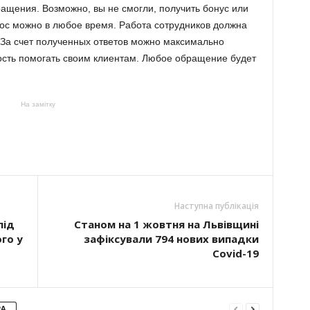
ащения. Возможно, вы не смогли, получить бонус или
ос можно в любое время. Работа сотрудников должна
. За счет полученных ответов можно максимально
ность помогать своим клиентам. Любое обращение будет
На замітку
Наступна публікація
під
Станом на 1 жовтня на Львівщині
го у
зафіксували 794 нових випадки
Covid-19
РА