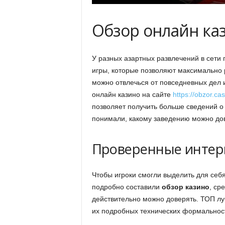
Обзор онлайн ка
У разных азартных развлечений в сети 
игры, которые позволяют максимально р
можно отвлечься от повседневных дел и
онлайн казино на сайте
https://obzor.cas
позволяет получить больше сведений о
понимали, какому заведению можно дове
Проверенные интер
Чтобы игроки смогли выделить для себ
подробно составили
обзор казино
, ср
действительно можно доверять. ТОП лу
их подробных технических формальнос