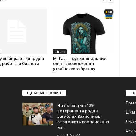
Цікаво
у выбирают Кипр для
M-Tac — функціональний
 работы и бизнеса
одяг і спорядження
українського бренду
ЩЕ БІЛЬШЕ НОВИН
ПО
Прав
На Львівщині 189
ветеранів та родин
Цікав
загиблих Захисників
отримають компенсацію
Лист
на...
Еконо
August 7, 2026