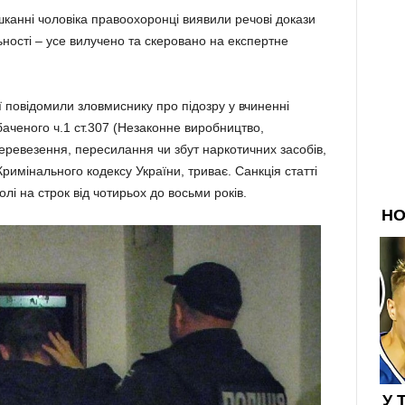
канні чоловіка правоохоронці виявили речові докази
ьності – усе вилучено та скеровано на експертне
ії повідомили зловмиснику про підозру у вчиненні
ченого ч.1 ст.307 (Незаконне виробництво,
еревезення, пересилання чи збут наркотичних засобів,
римінального кодексу України, триває. Санкція статті
і на строк від чотирьох до восьми років.