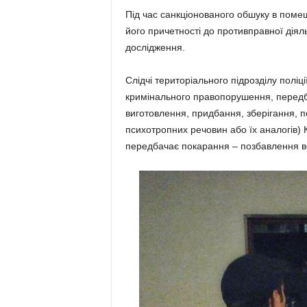
Під час санкціонованого обшуку в помеш
його причетності до противправної діял
дослідження.
Слідчі територіального підрозділу поліц
кримінального правопорушення, передба
виготовлення, придбання, зберігання, п
психотропних речовин або їх аналогів) К
передбачає покарання – позбавлення вол