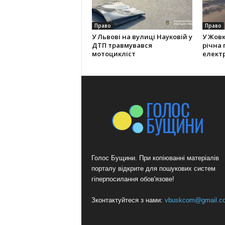
Право
Право
У Львові на вулиці Науковій у
У Жовк
ДТП травмувався
річна
мотоцикліст
елект
Голос Бущини. При копіюванні матеріалів
порталу відкрите для пошукових систем
гіперпосилання обов'язове!
Зконтактуйтеся з нами:
vbuskcom@gmail.c