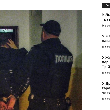
Ос
У Ль
тра
Марч
У Жо
пас
Марч
У Жо
пер
Трій
Марч
У Др
гар
чот
Марч