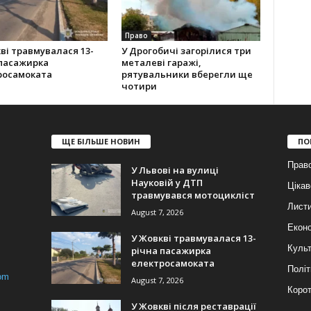
Право
ві травмувалася 13-
У Дрогобичі загорілися три
 пасажирка
металеві гаражі,
росамоката
рятувальники вберегли ще
чотири
ЩЕ БІЛЬШЕ НОВИН
ПО
Прав
У Львові на вулиці
Науковій у ДТП
Цікав
травмувався мотоцикліст
Лист
August 7, 2026
Еконо
У Жовкві травмувалася 13-
Куль
річна пасажирка
електросамоката
Політ
om
August 7, 2026
Корот
У Жовкві після реставрації