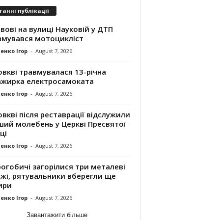
танні публікації
вові на вулиці Науковій у ДТП
вмувався мотоцикліст
енко Ігор
-
August 7, 2026
вкві травмувалася 13-річна
ажирка електросамоката
енко Ігор
-
August 7, 2026
вкві після реставрації відслужили
ший молебень у Церкві Пресвятої
ці
енко Ігор
-
August 7, 2026
огобичі загорілися три металеві
ажі, рятувальники вберегли ще
ири
енко Ігор
-
August 7, 2026
Завантажити більше