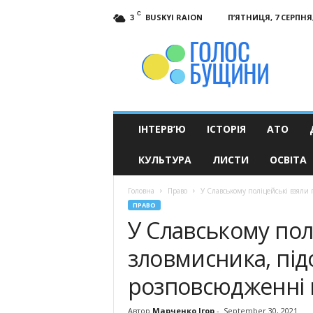
C
BUSKYI RAION
П’ЯТНИЦЯ, 7 СЕРПНЯ,
3
Голос
Бущини
ІНТЕРВ’Ю
ІСТОРІЯ
АТО
КУЛЬТУРА
ЛИСТИ
ОСВІТА
Головна
Право
У Славському поліцейські взяли 
ПРАВО
У Славському полі
зловмисника, під
розповсюдженні 
Автор
Марченко Ігор
-
September 30, 2021