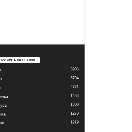
ПУЛЯРНА КАТЕГОРІЯ
3906
о
3704
о
2771
и
1483
міка
1300
тура
1278
ика
1219
ко