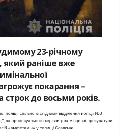
судимому 23-річному
 який раніше вже
римінальної
загрожує покарання –
а строк до восьми років.
 поліції спільно із слідчими відділення поліції №3
ії, за процесуального керівництва місцевої прокуратури,
асіб «амфетамін» у селищі Славське.