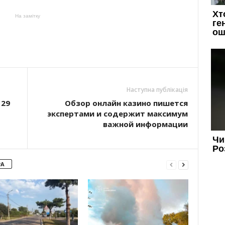
На замітку
Наступна публікація
 29
Обзор онлайн казино пишется
экспертами и содержит максимум
важной информации
РА