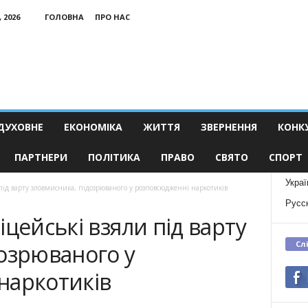
 2026
ГОЛОВНА
ПРО НАС
ДУХОВНЕ
ЕКОНОМІКА
ЖИТТЯ
ЗВЕРНЕННЯ
КОНК
ПАРТНЕРИ
ПОЛІТИКА
ПРАВО
СВЯТО
СПОРТ
Украї
під варту зловмисника, підозрюваного у розповсюдженні наркотиків
Русс
цейські взяли під варту
Сл
озрюваного у
наркотиків