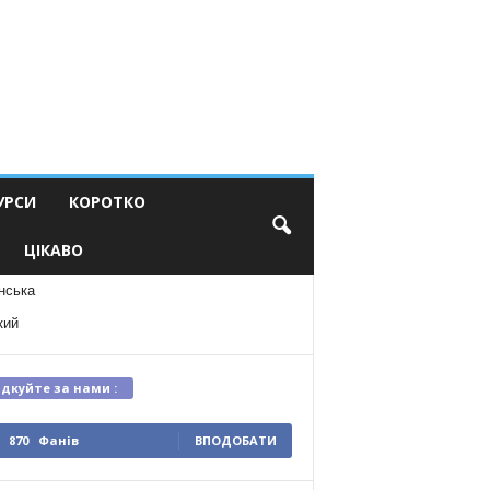
УРСИ
КОРОТКО
ЦІКАВО
нська
кий
ідкуйте за нами :
870
Фанів
ВПОДОБАТИ