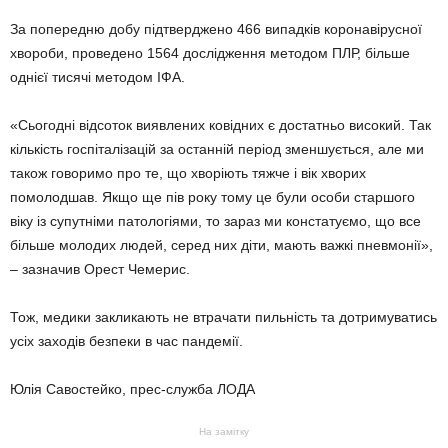
За попередню добу підтверджено 466 випадків коронавірусної
хвороби, проведено 1564 дослідження методом ПЛР, більше
однієї тисячі методом ІФА.
«Сьогодні відсоток виявлених ковідних є достатньо високий. Так
кількість госпіталізацій за останній період зменшується, але ми
також говоримо про те, що хворіють тяжче і вік хворих
помолодшав. Якщо ще пів року тому це були особи старшого
віку із супутніми патологіями, то зараз ми констатуємо, що все
більше молодих людей, серед них діти, мають важкі пневмонії»,
– зазначив Орест Чемерис.
Тож, медики закликають не втрачати пильність та дотримуватись
усіх заходів безпеки в час пандемії.
Юлія Савостейко, прес-служба ЛОДА
На замітку