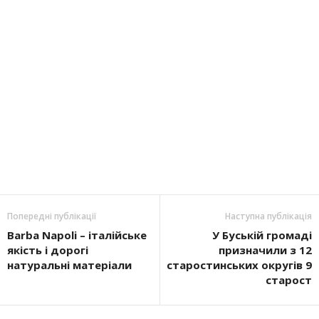
Попередні публікації
Наступна публікація
Barba Napoli – італійське
У Буській громаді
якість і дорогі
призначили з 12
натуральні матеріали
старостинських округів 9
старост