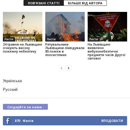
ПОВ'ЯЗАНІ СТАТТІ
БІЛЬШЕ ВІД АВТОРА
Листи
Листи
Листи
24 травня на Львівщині
Рятувальники
На Львівщині
очікують високу
Львівщини ліквідували
виявлено
пожежну небезпеку
85 пожеж в
вибухонебезпечні
екосистемах
предмети часів Другої
світової
Українська
Русский
Слідкуйте за нами :
870
Фанів
ВПОДОБАТИ