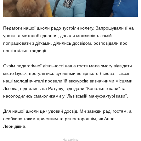
Педагоги нашої школи радо зустріли колегу. Запрошували її на
уроки та методоб’єднання, давали можливість самій
попрацювати з дітками, ділились досвідом, розповідали про
наші шкільні традиції.
Окрім педагогічної діяльності наша гостя мала змогу відвідати
місто Буськ, прогулятись вулицями вечірнього Львова. Також
наші молоді вчителі провели їй екскурсію визначними місцями
Львова, піднялись на Ратушу, відвідали “Копальню кави” та
насолодились смаколиками у “Львівській мануфактурі кави”.
Для нашої школи це чудовий досвід. Ми завжди раді гостям, а
особливо таким приємним та різностороннім, як Анна
Леонідівна.
На замітку