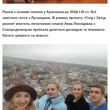
Разом з осіннім теплом у Красненську ЗОШ І-ІІІ ст. №1
завітала гостя з Луганщини. В рамках проекту «Схід і Захід
разом» вчитель початкових класів Анна Леонідівна з
Сєвєродонецька приїхала ділитися досвідом та пізнавати
багато цікавого та нового.