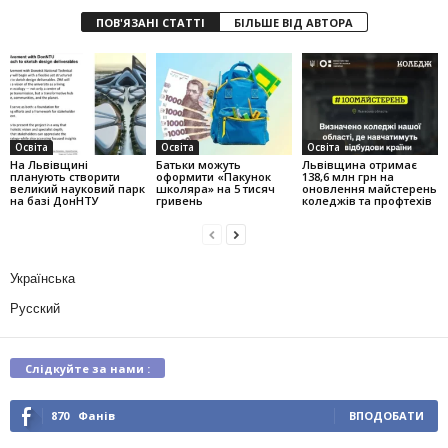
ПОВ'ЯЗАНІ СТАТТІ
БІЛЬШЕ ВІД АВТОРА
Освіта
Освіта
Освіта
На Львівщині
Батьки можуть
Львівщина отримає
планують створити
оформити «Пакунок
138,6 млн грн на
великий науковий парк
школяра» на 5 тисяч
оновлення майстерень
на базі ДонНТУ
гривень
коледжів та профтехів
Українська
Русский
Слідкуйте за нами :
870
Фанів
ВПОДОБАТИ