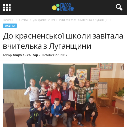
Головна
Освіта
До красненської школи завітала вчителька з Луганщини
ОСВІТА
До красненської школи завітала
вчителька з Луганщини
Автор
Марченко Ігор
-
October 27, 2017