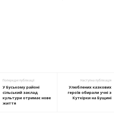
Попередні публікації
Наступна публікація
У Буському районі
Улюблених казкових
сільський заклад
героїв обирали учні з
культури отримає нове
Куткірки на Бущині
життя