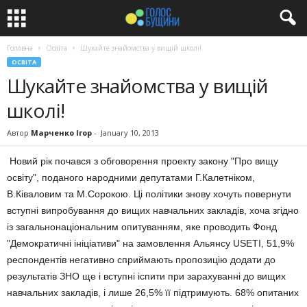
Головна
Освіта
Шукайте знайомства у вищій школі!
ОСВІТА
Шукайте знайомства у вищій
школі!
Автор
Марченко Ігор
-
January 10, 2013
Новий рік почався з обговорення проекту закону "Про вищу
освіту", поданого народними депутатами Г.Калетніком,
В.Ківаловим та М.Сорокою. Ці політики знову хочуть повернути
вступні випробування до вищих навчальних закладів, хоча згідно
із загальнонаціональним опитуванням, яке проводить Фонд
"Демократичні ініціативи" на замовлення Альянсу USETI, 51,9%
респондентів негативно сприймають пропозицію додати до
результатів ЗНО ще і вступні іспити при зарахуванні до вищих
навчальних закладів, і лише 26,5% її підтримують. 68% опитаних