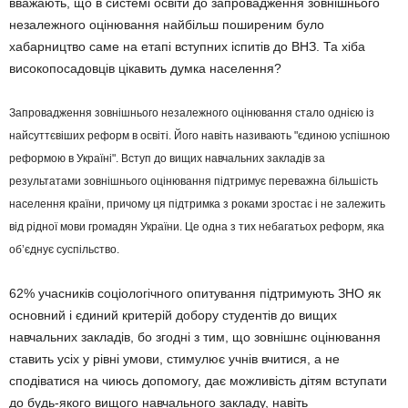
вважають, що в системі освіти до запровадження зовнішнього
незалежного оцінювання найбільш поширеним було
хабарництво саме на етапі вступних іспитів до ВНЗ. Та хіба
високопосадовців цікавить думка населення?
Запровадження зовнішнього незалежного оцінювання стало однією із
найсуттєвіших реформ в освіті. Його навіть називають "єдиною успішною
реформою в Україні". Вступ до вищих навчальних закладів за
результатами зовнішнього оцінювання підтримує переважна більшість
населення країни, причому ця підтримка з роками зростає і не залежить
від рідної мови громадян України. Це одна з тих небагатьох реформ, яка
об’єднує суспільство.
62% учасників соціологічного опитування підтримують ЗНО як
основний і єдиний критерій добору студентів до вищих
навчальних закладів, бо згодні з тим, що зовнішнє оцінювання
ставить усіх у рівні умови, стимулює учнів вчитися, а не
сподіватися на чиюсь допомогу, дає можливість дітям вступати
до будь-якого вищого навчального закладу, навіть