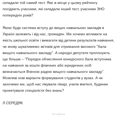
складали той самий тест. Яке ж місце у цьому рейтингу
посідають учасники, які складали інший тест, учасники ЗНО
попередніх років?
Якою буде система вступу до вищих навчальних закладів в
Україні залежить і від нас, громадян. Ми хочемо впливати на
якість шкільної освіти і вимагати від дитини результатів навчання,
чи знову шукатимемо зв’язків для отримання високого "бала
вищого навчального закладу". А народні депутати пропонують
ще більше – "Порядок обчислення конкурсного бала вступника
на навчання за кошти фізичних або юридичних осіб
визначається Вченою радою вищого навчального закладу".
Можливі нові варіанти формування студентів у вузах. А чи
захочемо ми, щоб нас лікували лікарі, учили вчителі, будинки
проектували спеціалісти без знань?
Л.СЕРЕДЯК
На замітку