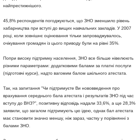
найпрестижнішого.
45,8% респондентів погоджуються, що ЗНО зменшило рівень
хабарництва при вступі до вищих навчальних закладів. У 2007
році, коли зовнішнє оцінювання тільки запроваджувалось,
очікування громадян із цього приводу були на рівні 35%.
Попри високу підтримку населення, ЗНО все більше нівелюють
різними параметрами: додатковими балами за платні послуги
(підготовчі курси), надто вагомим балом шкільного атестата.
Так, на запитання "Чи підтримуєте Ви нововведення про
врахування середнього бала атестата і результатів ЗНО під час
вступу до ВНЗ?", позитивну відповідь надали 33,6%, а ще 28,3%
заявили, що загалом підтримують цю ідею, однак бал атестата
має становити значно меншу, ніж зараз, частку у порівнянні з
балами ЗНО.