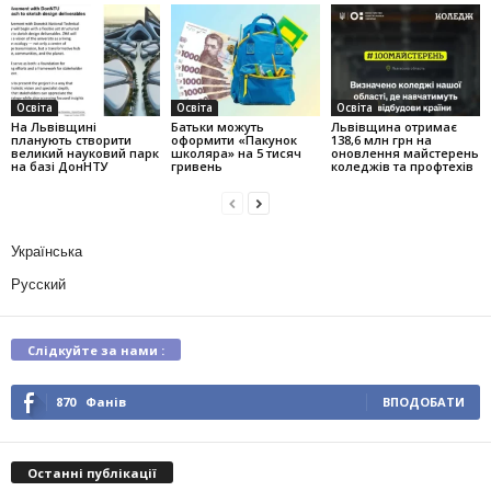
Освіта
Освіта
Освіта
На Львівщині
Батьки можуть
Львівщина отримає
планують створити
оформити «Пакунок
138,6 млн грн на
великий науковий парк
школяра» на 5 тисяч
оновлення майстерень
на базі ДонНТУ
гривень
коледжів та профтехів
Українська
Русский
Слідкуйте за нами :
870
Фанів
ВПОДОБАТИ
Останні публікації