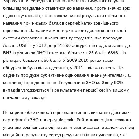
Зарахування середнього бала атестата стимулювало учнів
більш відповідально ставитися до навчання, проте значно зріс
відсоток учасників, які показали високі результати шкільного
навчання при низьких балах в сертифікатах зовнішнього
оцінювання. За даними моніторингового дослідження якості
системи формування контингенту студентів, яке проводив
Альянс USETI у 2012 році, 21390 абітурієнтів подали заяви до
ВНЗ із різницею ЗНО і атестата більше як 25 балів, 6896 – із
різницею більше як 50 балів. У 2009-2010 роках таких
абітурієнтів було кілька десятків, у 2011 – кілька сотень. Це
свідчить про дуже суб’єктивне оцінювання знань учителями, а,
можливо, і про дещо інше. Результати ж ЗНО майже у 90%
випадків узгоджуються із результатами першої сесії у вищому
навчальному закладі.
Не сприяє об’єктивності оцінювання знань визнання дійсними
сертифікатів ЗНО попередніх років. Рейтингова оцінка кожного
учасника зовнішнього оцінювання визначається в залежності від
місця його результату серед результатів інших учасників, які