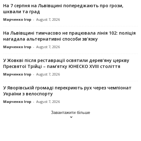
На 7 серпня на Львівщині попереджають про грози,
шквали та град
Марченко Ігор
-
August 7, 2026
На Львівщині тимчасово не працювала лінія 102: поліція
нагадала альтернативні способи зв’язку
Марченко Ігор
-
August 7, 2026
У Жовкві після реставрації освятили дерев’яну церкву
Пресвятої Трійці – пам’ятку ЮНЕСКО XVIII століття
Марченко Ігор
-
August 7, 2026
У Яворівській громаді перекриють рух через чемпіонат
України з велоспорту
Марченко Ігор
-
August 7, 2026
Завантажити більше