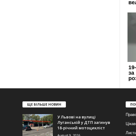
ЩЕ БІЛЬШЕ НОВИН
ПО
Прав
У Львові на вулиці
Луганській у ДТП загинув
Цікав
18-річний мотоцикліст
Лист
August 9, 2026