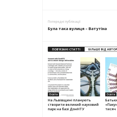
Попередні публікації
Була така вулиця – Ватутіна
ПОВ'ЯЗАНІ СТАТТІ
БІЛЬШЕ ВІД АВТО
Освіта
Освіта
На Львівщині планують
Батьк
створити великий науковий
«Пакун
парк на базі ДонНТУ
тисяч