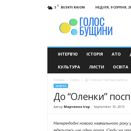
C
BUSKYI RAION
НЕДІЛЯ, 9 СЕРПНЯ, 2
3
Голос
Бущини
ІНТЕРВ’Ю
ІСТОРІЯ
АТО
КУЛЬТУРА
ЛИСТИ
ОСВІТА
Головна
Освіта
До “Оленки” поспішає малеча
ОСВІТА
До “Оленки” посп
Автор
Марченко Ігор
-
September 10, 2013
Напередодні нового навчального року
відкрилась ще одна група. Сюди на ур