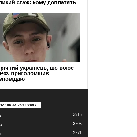
ПУЛЯРНА КАТЕГОРІЯ
3915
о
3705
о
2771
и