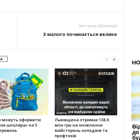
Наступна публікація
З малого починається велике
РА
Освіта
и можуть оформити
Львівщина отримає 138,6
ок школяра» на 5
млн грн на оновлення
 гривень
майстерень коледжів та
профтехів