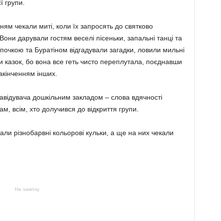
єї групи.
ням чекали миті, коли їх запросять до святково
они дарували гостям веселі пісеньки, запальні танці та
почкою та Буратіном відгадували загадки, ловили мильні
и казок, бо вона все геть чисто переплутала, поєднавши
акінченням інших.
 завідувача дошкільним закладом – слова вдячності
кам, всім, хто долучився до відкриття групи.
и різнобарвні кольорові кульки, а ще на них чекали
На замітку