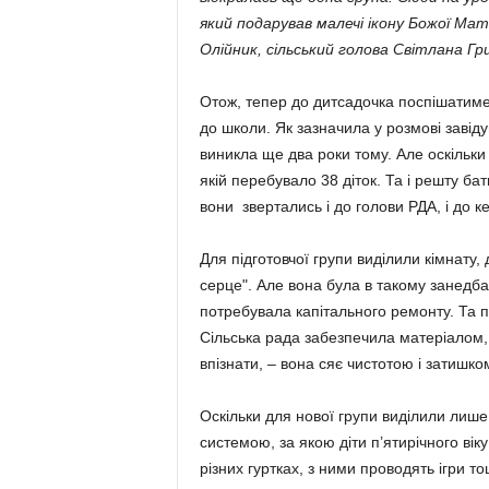
який подарував малечі ікону Божої Мат
Олійник, сільський голова Світлана Гри
Отож, тепер до дитсадочка поспішатиме 
до школи. Як зазначила у розмові завід
виникла ще два роки тому. Але оскільки 
якій перебувало 38 діток. Та і решту бат
вони звертались і до голови РДА, і до ке
Для підготовчої групи виділили кімнату,
серце". Але вона була в такому занедб
потребувала капітального ремонту. Та п
Сільська рада забезпечила матеріалом, 
впізнати, – вона сяє чистотою і затишко
Оскільки для нової групи виділили лиш
системою, за якою діти п’ятирічного вік
різних гуртках, з ними проводять ігри то