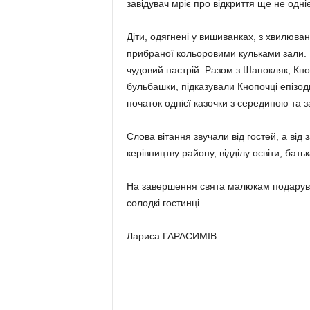
завідувач мріє про відкриття ще не одні
Діти, одягнені у вишиванках, з хвилюван
прибраної кольоровими кульками зали. В
чудовий настрій. Разом з Шапокляк, Кно
бульбашки, підказували Кнопочці епізод
початок однієї казочки з серединою та з
Слова вітання звучали від гостей, а від
керівництву району, відділу освіти, бать
На завершення свята малюкам подарувал
солодкі гостинці.
Лариса ГАРАСИМІВ