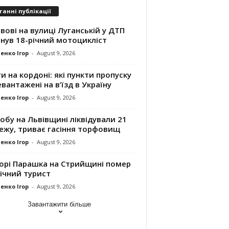
танні публікації
вові на вулиці Луганській у ДТП
нув 18-річний мотоцикліст
енко Ігор
-
August 9, 2026
и на кордоні: які пункти пропуску
вантажені на в’їзд в Україну
енко Ігор
-
August 9, 2026
обу на Львівщині ліквідували 21
ежу, триває гасіння торфовищ
енко Ігор
-
August 9, 2026
горі Парашка на Стрийщині помер
ічний турист
енко Ігор
-
August 9, 2026
Завантажити більше