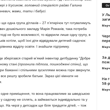
ері з Ісусиком, головний спеціаліст райво Галина
Ос
невич, мами, тати і бабусі.
У Ль
заги
ще одна група дітлахів – 27 п’ятирічок тут готуватимуть
Марч
увач дошкільного закладу Марія Романів, така потреба
тоді не було можливості, то відкрили лише одну групу, в
Черг
пере
ьків хотіли, щоб їхні діти відвідували дитячий садочок:
рівника відділу освіти. І знайшли підтримку.
Марч
За д
 де зберігався старий м’який інвентар дитбудинку "Добре
пож
аному стані
(прогнила підлога, пошкоджені стіни),
що
Марч
ри бажанні і спільними зусиллями можна гори звернути.
все решту зробили батьки. Зараз цієї кімнати не
На 
м.
58-р
Марч
е одне приміщення, то вона працюватиме за шведською
у у садочку не сплять, а займаються індивідуально та у
що. На черзі у дитсадок ще біля тридцяти дітей, – тож