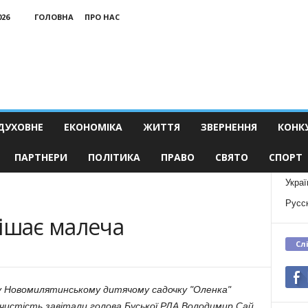
026
ГОЛОВНА
ПРО НАС
ДУХОВНЕ
ЕКОНОМІКА
ЖИТТЯ
ЗВЕРНЕННЯ
КОНК
ПАРТНЕРИ
ПОЛІТИКА
ПРАВО
СВЯТО
СПОРТ
Украї
Русс
ішає малеча
Сл
 у Новомилятинському дитячому садочку "Оленка"
очистість завітали голова Буської РДА Володимир Сай,