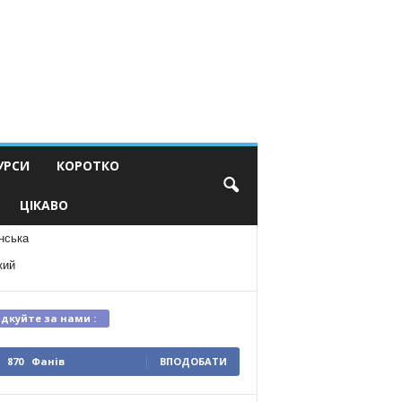
УРСИ
КОРОТКО
ЦІКАВО
нська
кий
ідкуйте за нами :
870
Фанів
ВПОДОБАТИ