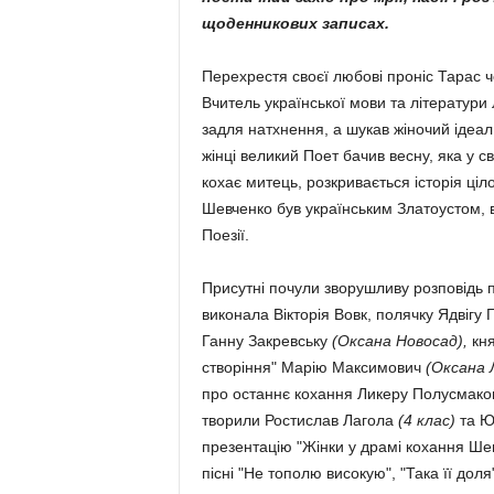
щоденникових записах.
Перехрестя своєї любові проніс Тарас че
Вчитель української мови та літератур
задля нат­хнення, а шукав жіночий ідеал,
жінці великий Поет бачив весну, яка у св
кохає митець, розкрива­ється іс­то­рія ці
Шев­чен­ко був україн­ським Златоустом,
Поезії.
Присутні почули зворушливу розповідь 
виконала Вікторія Вовк, полячку Ядвігу
Ганну Закревську
(Оксана Новосад),
кня
створіння" Ма­рію Максимович
(Оксана 
про останнє кохання Ликеру Полусмак
творили Ростислав Лагола
(4 клас)
та Ю
презентацію "Жінки у драмі кохання Шев
пісні "Не тополю високую", "Така її доля"