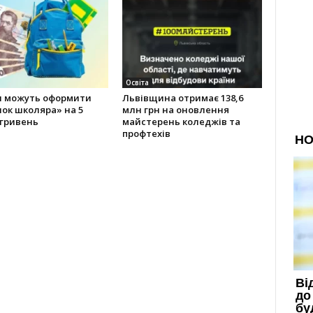
Освіта
и можуть оформити
Львівщина отримає 138,6
ок школяра» на 5
млн грн на оновлення
 гривень
майстерень коледжів та
профтехів