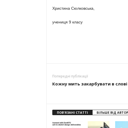
Христина Сюлковська,
учениця 9 класу
Попередні публікації
Кожну мить закарбувати в слові
ПОВ'ЯЗАНІ СТАТТІ
БІЛЬШЕ ВІД АВТО