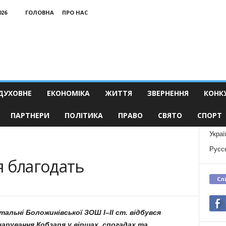
026
ГОЛОВНА
ПРО НАС
ДУХОВНЕ
ЕКОНОМІКА
ЖИТТЯ
ЗВЕРНЕННЯ
КОНК
ПАРТНЕРИ
ПОЛІТИКА
ПРАВО
СВЯТО
СПОРТ
Украї
Русс
я благодать
Сл
італьні Боложинівської ЗОШ
І–ІІ ст. відбувся
зчарування Кобзаря у віршах, спогадах та