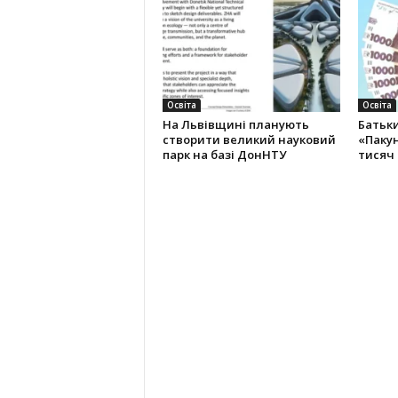
Освіта
Освіта
На Львівщині планують
Батьк
створити великий науковий
«Пакун
парк на базі ДонНТУ
тисяч