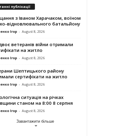
танні публікації
щання з Іваном Харачаком, воїном
хо-відновлювального батальйону
енко Ігор
-
August 8, 2026
двоє ветеранів війни отримали
тифікати на житло
енко Ігор
-
August 8, 2026
ерани Шептицького району
имали сертифікати на житло
енко Ігор
-
August 8, 2026
ологічна ситуація на річках
вщини станом на 8:00 8 серпня
енко Ігор
-
August 8, 2026
Завантажити більше