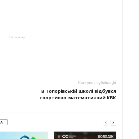
На замітку
Наступна публікація
В Топорівській школі відбувся
спортивно-математичний КВК
РА