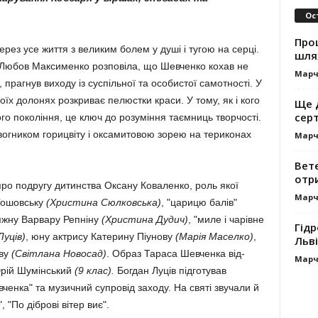
Ос
Про
рез усе життя з великим болем у душі і тугою на серці.
шля
и Любов Максименко розпо­віла, що Шевченко кохав не
Марч
 прагнув ви­ходу із суспільної та особистої самотності. У
оїх до­лонях розкриває пелюстки краси. У тому, як і кого
Ще 
сер
лого покоління, це ключ до розу­міння таємниць творчості.
 вогником горицвіту і оксамитовою зорею на териконах
Марч
Вет
отр
про подругу дитинства Оксану Коваленко, роль якої
Марч
 Гошовську
(Христина Сюлковська)
, "царицю балів"
жну Варвару Репніну
(Хрис­тина Дудич)
, "миле і чарівне
Гідр
Луців)
, юну ак­три­су Катерину Піунову
(Марія Маселко)
,
Льві
ову
(Світ­лана Новосад)
. Образ Тараса Шев­ченка від­
Марч
рій Шумінський
(9 клас).
Богдан Луців під­готував
ченка" та музичний супровід заходу. На святі звучали й
, "По діброві вітер виє".