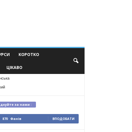
УРСИ
КОРОТКО
ЦІКАВО
нська
кий
ідкуйте за нами :
870
Фанів
ВПОДОБАТИ