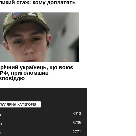
ПУЛЯРНА КАТЕГОРІЯ
3913
о
3705
о
2771
и