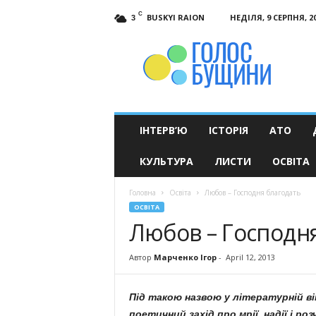
C
BUSKYI RAION
НЕДІЛЯ, 9 СЕРПНЯ, 2
3
Голос
Бущини
ІНТЕРВ’Ю
ІСТОРІЯ
АТО
КУЛЬТУРА
ЛИСТИ
ОСВІТА
Головна
Освіта
Любов – Господня благодать
ОСВІТА
Любов – Господн
Автор
Марченко Ігор
-
April 12, 2013
Під такою назвою у літературній в
поетичний захід про мрії, надії і ро