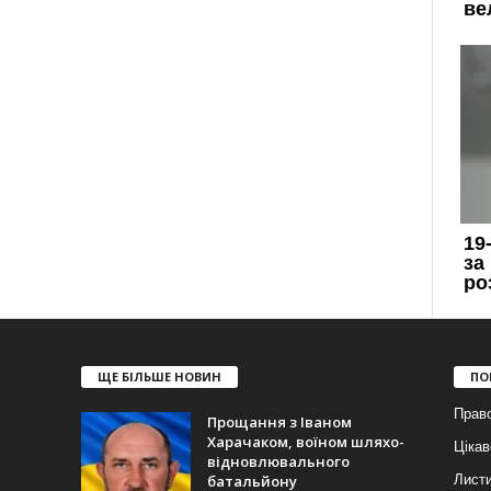
ЩЕ БІЛЬШЕ НОВИН
ПО
Прав
Прощання з Іваном
Харачаком, воїном шляхо-
Цікав
відновлювального
батальйону
Лист