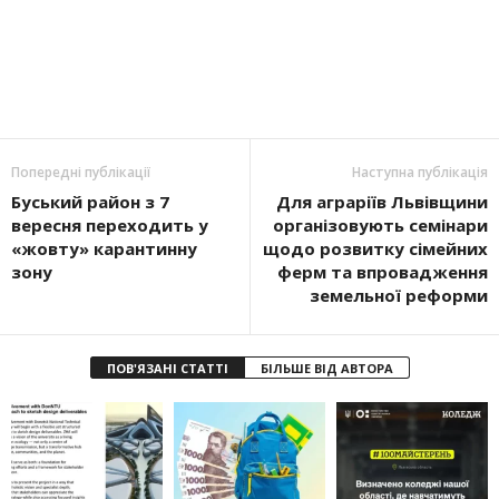
Попередні публікації
Наступна публікація
Буський район з 7
Для аграріїв Львівщини
вересня переходить у
організовують семінари
«жовту» карантинну
щодо розвитку сімейних
зону
ферм та впровадження
земельної реформи
ПОВ'ЯЗАНІ СТАТТІ
БІЛЬШЕ ВІД АВТОРА