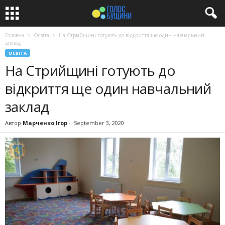
Головна
Освіта
На Стрийщині готують до відкриття ще один навчальний
заклад
ОСВІТА
На Стрийщині готують до
відкриття ще один навчальний
заклад
Автор
Марченко Ігор
-
September 3, 2020