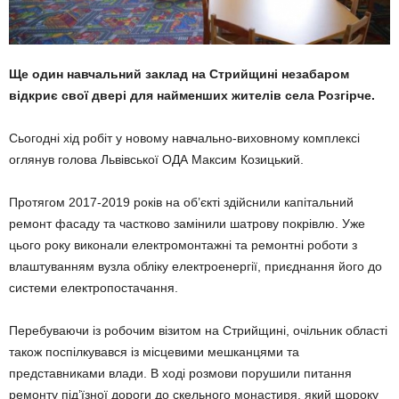
Ще один навчальний заклад на Стрийщині незабаром
відкриє свої двері для найменших жителів села Розгірче.
Сьогодні хід робіт у новому навчально-виховному комплексі
оглянув голова Львівської ОДА Максим Козицький.
Протягом 2017-2019 років на об’єкті здійснили капітальний
ремонт фасаду та частково замінили шатрову покрівлю. Уже
цього року виконали електромонтажні та ремонтні роботи з
влаштуванням вузла обліку електроенергії, приєднання його до
системи електропостачання.
Перебуваючи із робочим візитом на Стрийщині, очільник області
також поспілкувався із місцевими мешканцями та
представниками влади. В ході розмови порушили питання
ремонту під’їзної дороги до cкельного монастиря, який щороку