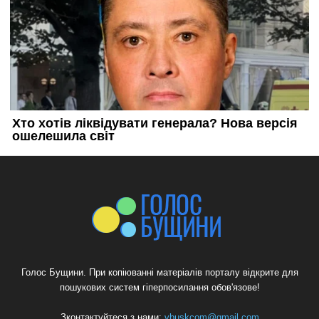
Голос Бущини. При копіюванні матеріалів порталу відкрите для
пошукових систем гіперпосилання обов'язове!
Зконтактуйтеся з нами:
vbuskcom@gmail.com