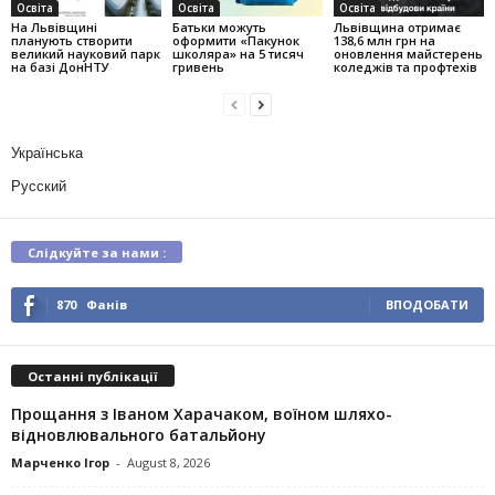
Освіта
Освіта
Освіта
На Львівщині
Батьки можуть
Львівщина отримає
планують створити
оформити «Пакунок
138,6 млн грн на
великий науковий парк
школяра» на 5 тисяч
оновлення майстерень
на базі ДонНТУ
гривень
коледжів та профтехів
Українська
Русский
Слідкуйте за нами :
870
Фанів
ВПОДОБАТИ
Останні публікації
Прощання з Іваном Харачаком, воїном шляхо-
відновлювального батальйону
Марченко Ігор
-
August 8, 2026