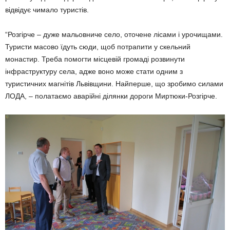
відвідує чимало туристів.
“Розгірче – дуже мальовниче село, оточене лісами і урочищами.
Туристи масово їдуть сюди, щоб потрапити у скельний
монастир. Треба помогти місцевій громаді розвинути
інфраструктуру села, адже воно може стати одним з
туристичних магнітів Львівщини. Найперше, що зробимо силами
ЛОДА, – полатаємо аварійні ділянки дороги Миртюки-Розгірче.