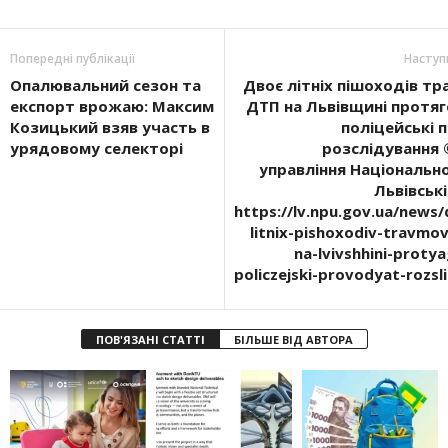
Попередні публікації
Наступ
Опалювальний сезон та
Двоє літніх пішоходів тр
експорт врожаю: Максим
ДТП на Львівщині протяг
Козицький взяв участь в
поліцейські 
урядовому селекторі
розслідування 
управління Національної
Львівські
https://lv.npu.gov.ua/news/
litnix-pishoxodiv-travmov
na-lvivshhini-proty
policzejski-provodyat-rozsl
ПОВ'ЯЗАНІ СТАТТІ
БІЛЬШЕ ВІД АВТОРА