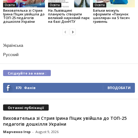
Освіта
Освіта
Освіта
Вихователька зі Стрия
На Львівщині
Батьки можуть
Ірина Піцик увійшла до
планують створити
оформити «Пакунок
ТОП-25 педагогів
великий науковий парк
школяра» на 5 тисяч
дошкілля України
на базі ДонНТУ
гривень
Українська
Русский
Слідкуйте за нами :
870
Фанів
ВПОДОБАТИ
Останні публікації
Вихователька зі Стрия Ірина Піцик увійшла до ТОП-25
педагогів дошкілля України
Марченко Ігор
-
August 9, 2026