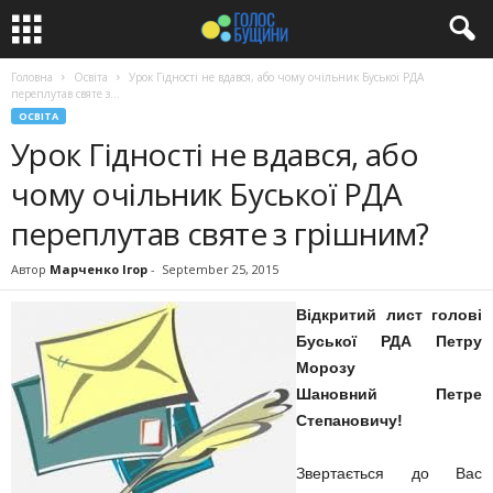
Головна
Освіта
Урок Гідності не вдався, або чому очільник Буської РДА
переплутав святе з...
ОСВІТА
Урок Гідності не вдався, або
чому очільник Буської РДА
переплутав святе з грішним?
Автор
Марченко Ігор
-
September 25, 2015
Відкритий лист голові
Буської РДА Петру
Морозу
Шановний Петре
Степановичу!
Звертається до Вас