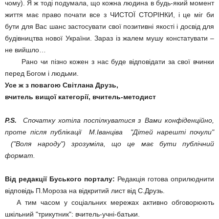
чому). Я ж тоді подумала, що кожна людина в будь-який момент
життя має право почати все з ЧИСТОЇ СТОРІНКИ, і це міг би
бути для Вас шанс застосувати свої позитивні якості і досвід для
будівництва нової України. Зараз із жалем мушу констатувати –
не вийшло…
Рано чи пізно кожен з нас буде відповідати за свої вчинки
перед Богом і людьми.
Усе ж з повагою Світлана Друзь,
вчитель вищої категорії, вчитель-методист
P.S.
Спочатку хотіла поспілкуватися з Вами конфіденційно,
проте після публікації М.Іванціва "Дітей нарешті почули"
("Воля народу") зрозуміла, що це має бути публічний
формат.
Від редакції Буського порталу:
Редакція готова оприлюднити
відповідь П.Мороза на відкритий лист від С.Друзь.
А тим часом у соціальних мережах активно обговорюють
шкільний "трикутник": вчитель-учні-батьки.