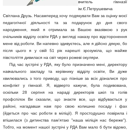
вчитель гімназії
ім.Є.Петрушевича
Світлана Друзь. Насамперед хочу подякувати Вам за оцінку моєї
педагогічної діяльності та за подарунок до дня свого
народження, який я отримала за Вашою вказівкою з рук
очільників відділу освіти РДА у вигляді наказу про відсторонення
мене від роботи. Ви напевно здивуєтесь, але я дійсно дякую, бо
після цього я у свій 51 рік нарешті зрозуміла, що майже
півстоліття дивилася на світ через рожеві окуляри.
Під час зустрічі у РДА, яку було призначено мені, директору
навчального закладу та керівнику відділу освіти, Ви дуже
хвилювались з того приводу, що пізніше за всіх дізналися про
конфлікт у гімназії. Я, відверто кажучи, була подивована,
оскільки 28 серпня на нараді директорів шкіл та голів
профспілок Ви сказали, що знаєте все, що відбувається у
районі, нагадавши нам про свою колишню посаду і фах
(йдеться про час роботи в міліції). Я простодушно повірила і
втішилася (з дитинства пам'ятаю "наша міліція нас береже").
Тобто, на момент нашої зустрічі у РДА Вам мало б бути відомо,