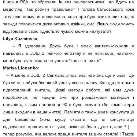
йшли в РДА, то збрехали іншим однокласникам, що йдуть на
медогляд. Так робити правильно? І голова батьківського комі
тету теж нікому не повідомила, хоча при будь-яких інших подіях
завжди поводиться дуже активно дзвінки, смс. Якщо люди хочуть
відстоювати свою гідність,то чужою можна нехтувати?
Lilya Kuzminska:
– Я здивована, Друзь була і моєю вчителькою,коли я
навчалась в ЗОШ 2, ніякого негативу я не помічала, навпаки,
мені будо дуже цікаво на уроках "крою та шиття".
Mariya Lionenko:
– А мене в ЗОШ 2 Світлана Зіновіївна навчала ще й хімії. Це
був чи не найулюбленіший урок у всього класу. Завжди ретельно
підготовлений вчитель, цікаві методи роботи, які нам дуже
подобалися, не кажучи вже про роздатковий матеріал і
наочність, з чим наприкінці 90-х було скрутно (бо комп'ютери
лише входили в наше життя). Пам'ятаю також цікаві консультації
для бажаючих (хоча мушу сказати, що ці консультації
відвідували практично всі учні, оскільки було дуже цікаво!!! ) –
тепер розумію, яка велика праця вчителя за цим стояла!!! Також