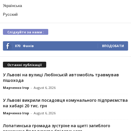
Українська
Русский
Слідкуйте за нами :
870
Фанів
ВПОДОБАТИ
Останні публікації
У Львові на вулиці Любінській автомобіль травмував
пішохода
Марченко Ігор
-
August 6, 2026
У Львові викрили посадовця комунального підприємства
на хабарі 20 тис. грн
Марченко Ігор
-
August 6, 2026
Лопатинська громада зустріне на щиті загиблого