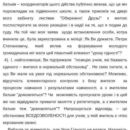
батьків – координаторів цього дійства публічно визнав, що це він
порозкладав на підвіконнях школи, а також приклеїв на двері
мого кабінету листівки "Обережно! Друзь!" з метою
поспостерігати за моєю реакцією і в надії на те, що я подам до
суду. На той час моя заява щодо встановлення особи, котра
вчинила це, була зареєстрована в міліції. Як Ви думаєте, Петре
Степановичу, який вплив на формування молодого
громадянина міг мати цей пікантний елемент "уроку гідності"?
4). І, найголовніше, Ви підтримали "позицію учнів, які бажають
єдиного – вчитися в нормальній обстановці" . Не смію питати, а
що Ви мали на увазі під нормальною обстановкою? Можливо,
відсутність елементарного контролю з боку вчителя за
процесом навчання і результатами навченості, а з вчителем
батьки "домовляться"? Чи можливість пропускати уроки і в цей
же час відвідувати приватні заняття у репетиторів, а з вчителем
батьки теж "домовляться"? Напрошується відповідь – це
обстановка ВСЕДОЗВОЛЕНОСТІ для учнів, у якій вчитель є чітко
керованим ззовні.
Вибачте за відвертість, але Урок Гідності не вдався. Натомість