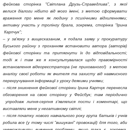
фейкова сторінка "Світлана Друзь-Справедлива", з якої
велися діалоги нібито від мого імені, з метою сформувати
враження про мене як людину з психічними відхиленнями;
активну участь у тролінгу брала, зокрема, сторінка "Ірина
Карпчук";
– у зв'язку з вищесказаним, я подала заяву у прокуратуру
Буського району з проханням встановити автора (авторів)
фейкової сторінки та притягнути їх до відповідальності;
тоді ж і там же я консультувалася щодо правомірності
встановлення відеореєстратора (не прихованого!) з метою
аналізу своєї роботи як вчителя та захисту від навмисного
перекручування інформації з уроку деякими учнями;
– після зникнення фейкової сторінки Ірина Карпчук перенесла
обговорення на свою сторінку у Фейсбук; там періодично
упродовж липня-серпня з'являлися пости і коментарі, що
виставляли мене у негативному світлі;
– після початку нового навчального року група батьків і учнів
робила все (у тому числі "вишукані" провокації) для того, аби
унеможливити вивчення проблеми, якщо така є, зокрема,