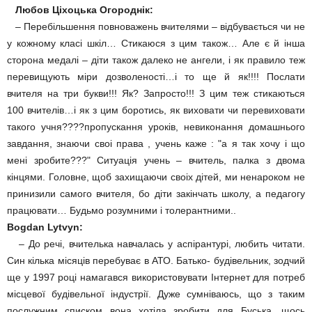
Любов Ціхоцька Огороднік:
– Перебільшення повноважень вчителями – відбувається чи не
у кожному класі шкіл… Стикаюся з цим також… Але є й інша
сторона медалі – діти також далеко не ангели, і як правило теж
перевищують міри дозволеності…і то ще й як!!!! Послати
вчителя на три букви!!! Як? Запросто!!! З цим теж стикаються
100 вчителів…і як з цим боротись, як виховати чи перевиховати
такого учня????пропускання уроків, невиконання домашнього
завдання, знаючи своі права , учень каже : "а я так хочу і що
мені зробите???" Ситуація учень – вчитель, палка з двома
кінцями. Головне, щоб захищаючи своіх дітей, ми ненароком не
принизили самого вчителя, бо діти закінчать школу, а педагогу
працювати… Будьмо розумними і толерантними..
Bogdan Lytvyn:
– До речі, вчителька навчалась у аспірантурі, любить читати.
Син кілька місяців перебуває в АТО. Батько- будівельник, зодчий
ще у 1997 році намагався використовувати Інтернет для потреб
місцевої будівельної індустрії. Дуже сумніваюсь, що з таким
послужним списком вона хотіла зробити для Буська, щось