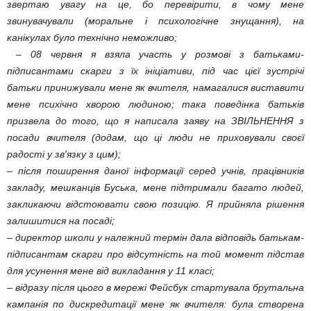
звертаю увагу на це, бо перевірити, в чому мене
звинувачували (моральне і психологічне знущання), на
канікулах було технічно неможливо;
– 08 червня я взяла участь у розмові з батьками-
підписантами скарги з їх ініціативи, під час цієї зустрічі
батьки принижували мене як вчителя, намагалися виставити
мене психічно хворою людиною; така поведінка батьків
призвела до того, що я написала заяву на ЗВІЛЬНЕННЯ з
посади вчителя (додам, що ці люди не приховували своєї
радості у зв'язку з цим);
– після поширення даної інформації серед учнів, працівників
закладу, мешканців Буська, мене підтримали багато людей,
закликаючи відстоювати свою позицію. Я прийняла рішення
залишитися на посаді;
– директор школи у належний термін дала відповідь батькам-
підписантам скарги про відсутність на той момент підстав
для усунення мене від викладання у 11 класі;
– відразу після цього в мережі Фейсбук стартувала брутальна
кампанія по дискредитації мене як вчителя: була створена