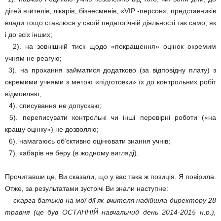
дітей вчителів, лікарів, бізнесменів, «VIP -персон», представників
влади тощо ставлюся у своїй педагогічній діяльності так само, як
і до всіх інших;
2). на зовнішній тиск щодо «покращення» оцінок окремим
учням не реагую;
3). на прохання займатися додатково (за відповідну плату) з
окремими учнями з метою «підготовки» їх до контрольних робіт
відмовляю;
4). списування не допускаю;
5). переписувати контрольні чи інші перевірні роботи («на
кращу оцінку») не дозволяю;
6). намагаюсь об’єктивно оцінювати знання учнів;
7). хабарів не беру (в жодному вигляді).
Прочитавши це, Ви сказали, що у вас така ж позиція. Я повірила.
Отже, за результатами зустрічі Ви знали наступне:
– скарга батьків на мої дії як вчителя надійшла директору 28
травня (це був ОСТАННІЙ навчальний день 2014-2015 н.р.),