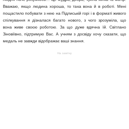
Вважаю, якщо людина хороша, то така вона й в роботі. Мені
пощастило побувати з нею на Підлиській горі і в форматі живого
спілкування я дізналася багато нового, з чого зрозуміла, що
вона живе своєю роботою. За що дуже вдячна їй. Світлано
Зіновіївно, підтримую Вас. А учням з досвіду хочу сказати, що
медаль не завжди відображає ваші знання.
На замітку