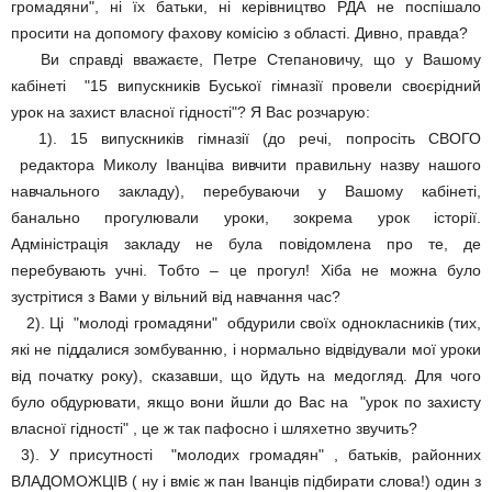
громадяни", ні їх батьки, ні керівництво РДА не поспішало
просити на допомогу фахову комісію з області. Дивно, правда?
Ви справді вважаєте, Петре Степановичу, що у Вашому
кабінеті "15 випускників Буської гімназії провели своєрідний
урок на захист власної гідності"? Я Вас розчарую:
1). 15 випускників гімназії (до речі, попросіть СВОГО
редактора Миколу Іванціва вивчити правильну назву нашого
навчального закладу), перебуваючи у Вашому кабінеті,
банально прогулювали уроки, зокрема урок історії.
Адміністрація закладу не була повідомлена про те, де
перебувають учні. Тобто – це прогул! Хіба не можна було
зустрітися з Вами у вільний від навчання час?
2). Ці "молоді громадяни" обдурили своїх однокласників (тих,
які не піддалися зомбуванню, і нормально відвідували мої уроки
від початку року), сказавши, що йдуть на медогляд. Для чого
було обдурювати, якщо вони йшли до Вас на "урок по захисту
власної гідності" , це ж так пафосно і шляхетно звучить?
3). У присутності "молодих громадян" , батьків, районних
ВЛАДОМОЖЦІВ ( ну і вміє ж пан Іванців підбирати слова!) один з