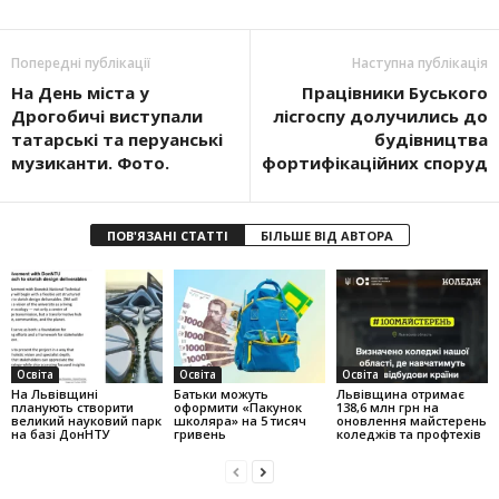
Попередні публікації
Наступна публікація
На День міста у
Працівники Буського
Дрогобичі виступали
лісгоспу долучились до
татарські та перуанські
будівництва
музиканти. Фото.
фортифікаційних споруд
ПОВ'ЯЗАНІ СТАТТІ
БІЛЬШЕ ВІД АВТОРА
Освіта
Освіта
Освіта
На Львівщині
Батьки можуть
Львівщина отримає
планують створити
оформити «Пакунок
138,6 млн грн на
великий науковий парк
школяра» на 5 тисяч
оновлення майстерень
на базі ДонНТУ
гривень
коледжів та профтехів