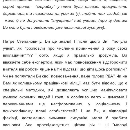
серед причин "страйку" учнями були названі присутність
директора та психолога на уроках (!), тобто тих людей, які
мали б не допустити "знущання" над учнями (про ці деталі
Ви мали бути повідомлені уже після нашої зустрічі).
Петре Степановичу, Ви це знали! І після цього Ви "почули
учнів", які "розповіли про численні приниження з боку своєї
викладачки"??? Тобто, якщо я правильно зрозуміла, Ви
вважаєте себе експертом, який має повноваження відсторонити
вчителя від роботи лише на тій підставі, що діти щось розповіли?
Чи не поплутали Ви свої повноваження, пане голово РДА? Чи не
Вам як колишньому працівникові міліції має бути відомо, що є
спеціальні методики, які дозволяють успішно маніпулювати
думкою окремих людей і груп, а особливо легко – думками і
переконаннями ще несформованих у соціальному і
психологічному плані особистостей? І не Ви, а відповідні
фахівці, достеменно вивчивши ситуацію, мали б зробити
висновки. Але прослідковується цікава річ – ні "молоді