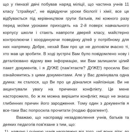
що у гімназії двічі побував наряд міліції, що частина учнів 11
класу "страйкує", не відвідуючи уроки біології і хімії, все це
відбувається під керівництвом групи батьків, які кожного разу
перед моїми уроками приходять на 2-й поверх навчального
корпусу школи і стають навпроти дверей класу, майстерно
контролюючи і координуючи поведінку дітей у потрібному для
них напрямку. Добре, нехай Вам про це не доповіли вчасно ті,
хто мав це зробити. В ході зустрічі Вам було повідомлено нову і
деталізовано відому вже інформацію, ми Вам залишили цілий
пакет документів, і я ДУЖЕ (пам'ятаєте? ДУЖЕ!) просила Вас
ознайомитись з цими документами. Але у Вас домінувала одна
думка: як сталося, що Ви про це дізналися найпізніше. Ви не
акцентували увагу на причинах конфлікту. Це мене
насторожило, бо ж як можна вирішити конфлікт, якщо не знаєш
глибинних причин його зародження. Тому один з документів я
все-таки Вас попросила прочитати (подаю фрагмент).
Вважаю, що насправді незадоволення учнів, батьків та
деяких педагогів пов'язане з тим, що:
1). навчаю і оцінюю учнів незалежно від того, чиї вони діти; до