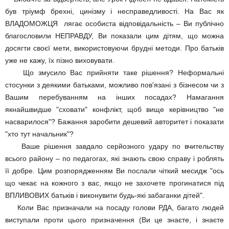
був тріумф брехні, цинізму і несправедливості. На Вас як
ВЛАДОМОЖЦЯ лягає особиста відповідальність – Ви публічно
благословили НЕПРАВДУ, Ви показали цим дітям, що можна
досягти своєї мети, використовуючи брудні методи. Про батьків
уже не кажу, їх пізно виховувати.
Що змусило Вас прийняти таке рішення? Неформальні
стосунки з деякими батьками, можливо пов'язані з бізнесом чи з
Вашим перебуванням на інших посадах? Намагання
якнайшвидше "сховати" конфлікт, щоб вище керівництво "не
насварилося"? Бажання заробити дешевий авторитет і показати
"хто тут начальник"?
Ваше рішення завдало серйозного удару по вчительству
всього району – по педагогах, які знають свою справу і роблять
її добре. Цим розпорядженням Ви послали чіткий месидж "ось
що чекає на кожного з вас, якщо не захочете прогинатися під
ВПЛИВОВИХ батьків і виконувити будь-які забаганки дітей".
Коли Вас призначали на посаду голови РДА, багато людей
виступали проти цього призначення (Ви це знаєте, і знаєте