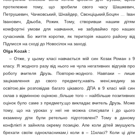
протилежне тому, що зробили свого часу Шашкевич,
Петрушевич, Чачковський, Шнайдер, Свєнціцький,Боцян … Іван
Іванович, Дзьоба, Рожик. Тому, створивши нашим дітям
комфортні умови для навчання, не забуваймо про наших
сучасників. Бо життя коротке, як територія нашого району від
Підлисся на сході до Новосілок на заході.
Olga Kozak :
– Отже, у цьому класі навчається мій син Козак Роман з 9
класу. Я жодного разу від нього не чула негативних відгуків про
роботу вчителя Друзь. Повторю-жодного. Навпаки – лише
зацікавлення до свого предмету,навіть мені,медику за
освітою,він розповідав багато цікавого. ДПА в 9 класі мій син
склав з відмінною оцінкою.,більше того – найбільше позитивних
оцінок було саме з предмету,що викладає вчитель Друзь. Може
тому, що на уроках у неї не можна списувати і до цього
екзамену діти були ретельно підготовлені? Тому в даному
конфлікті я зайняла окрему позицію. Але коли дітей змушують
брехати своїм однокласникам,і коли в – 11класі? Коли ці діти