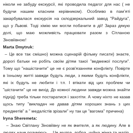
ніколи не забуду екскурсії, які проводила педагог для нас ( не
будучи нашим класним керівником). Особливо в пам'яті
закарбувалася екскурсія на склодзеркальний завод "Райдуга",
що у Львові. Тоді хімію ми могли побачити в дії! Зараз дякую
долі, що маю можливість працювати разом з Сітланою
Зіновіївною!
Marta Dmytruk:
– Це все так смішно) можна сценарій фільму писати) знаєте,
дорогі батьки не робіть своїм дітям такої "ведмежої послуги".
Тому що "нашістачити" це не є розв'язанням конфлікту. Повірте
в їхньому житті завжди будуть люди, з якими будуть конфлікти,
які іх будуть не любити і т.п. І втікати від цих проблем чи
"шістачити" це не вихід. До кожної людини завжди можна знайти
підхід) треба тільки постаратися і захотіти. А чому ніхто не казав
щось типу "викладач не давав дітям хороших знань з цих
предметів" а " медалістів зрізали" ну так це "вагома" причина)
Iryna Sheremeta:
– Знаю Світлану Зіновіївну не як вчителя, а як людину. Але в
людях наче розуміюсь… Це мудра, добра, чуйна жінка та матір.