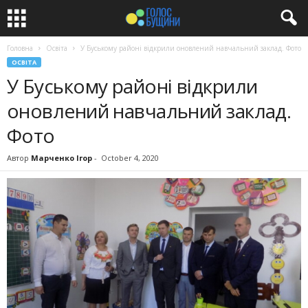
Головна
Освіта
У Буському районі відкрили оновлений навчальний заклад. Фото
ОСВІТА
У Буському районі відкрили
оновлений навчальний заклад.
Фото
Автор
Марченко Ігор
-
October 4, 2020