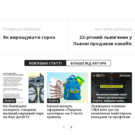
Попередні публікації
Наступна публікація
Як вирощувати горох
22-річний львів’янин у
Львові продавав канабіс
ПОВ'ЯЗАНІ СТАТТІ
БІЛЬШЕ ВІД АВТОРА
Освіта
Освіта
Освіта
На Львівщині
Батьки можуть
Львівщина отримає
планують створити
оформити «Пакунок
138,6 млн грн на
великий науковий парк
школяра» на 5 тисяч
оновлення майстерень
на базі ДонНТУ
гривень
коледжів та профтехів