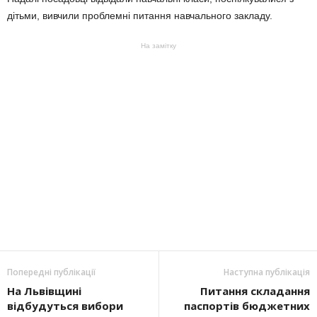
дітьми, вивчили проблемні питання навчального закладу.
На замітку
Попередні публікації
Наступна публікація
На Львівщині
Питання складання
відбудуться вибори
паспортів бюджетних