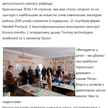
депутатського корпусу райради.
Красненська ЗОШ І-ІІІ ступенів, яка має статус опорної та на
сьогодні є найбільшим за кількістю учнів навчальним закладом
району (549 учнів) отримала в подарунок: 11 ноутбуків фірми
Hewlett Packard, 3 багатофункціональні монохромні пристрої
Konica minolta, 1 інтерактивну дошку Turning technologies
dualboard та 1 проектор Epson.
«Вкладаючи у
дітей – ми дбаємо
про майбутнє
Української
держави», –
сказав Петро
Мороз у розмові з
директором школи
Іриною Чиж та
педагогами.
Надалі посадовці відвідали навчальні класи, поспілкувалися з