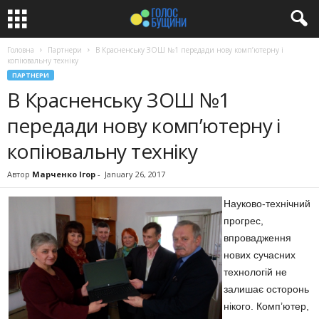
Головна
Партнери
В Красненську ЗОШ №1 передади нову комп’ютерну і
копіювальну техніку
ПАРТНЕРИ
В Красненську ЗОШ №1
передади нову комп’ютерну і
копіювальну техніку
Автор
Марченко Ігор
-
January 26, 2017
Науково-технічний
прогрес,
впровадження
нових сучасних
технологій не
залишає осторонь
нікого. Комп’ютер,