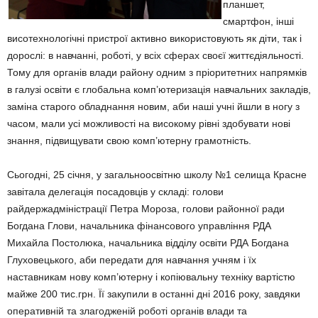
планшет,
смартфон, інші
висотехнологічні пристрої активно використовують як діти, так і
дорослі: в навчанні, роботі, у всіх сферах своєї життєдіяльності.
Тому для органів влади району одним з пріоритетних напрямків
в галузі освіти є глобальна комп’ютеризація навчальних закладів,
заміна старого обладнання новим, аби наші учні йшли в ногу з
часом, мали усі можливості на високому рівні здобувати нові
знання, підвищувати свою комп’ютерну грамотність.
Сьогодні, 25 січня, у загальноосвітню школу №1 селища Красне
завітала делегація посадовців у складі: голови
райдержадміністрації Петра Мороза, голови районної ради
Богдана Глови, начальника фінансового управління РДА
Михайла Постолюка, начальника відділу освіти РДА Богдана
Глуховецького, аби передати для навчання учням і їх
наставникам нову комп’ютерну і копіювальну техніку вартістю
майже 200 тис.грн. Її закупили в останні дні 2016 року, завдяки
оперативній та злагодженій роботі органів влади та