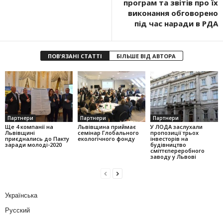
програм та звітів про їх
виконання обговорено
під час наради в РДА
ПОВ'ЯЗАНІ СТАТТІ
БІЛЬШЕ ВІД АВТОРА
Партнери
Партнери
Партнери
Ще 4 компанії на
Львівщина приймає
У ЛОДА заслухали
Львівщині
семінар Глобального
пропозиції трьох
приєднались до Пакту
екологічного фонду
інвесторів на
заради молоді-2020
будівництво
сміттєпереробного
заводу у Львові
Українська
Русский