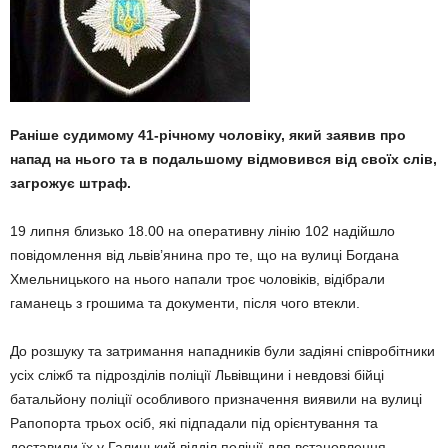
Раніше судимому 41-річному чоловіку, який заявив про
напад на нього та в подальшому відмовився від своїх слів,
загрожує штраф.
19 липня близько 18.00 на оперативну лінію 102 надійшло
повідомлення від львів’янина про те, що на вулиці Богдана
Хмельницького на нього напали троє чоловіків, відібрали
гаманець з грошима та документи, після чого втекли.
До розшуку та затримання нападників були задіяні співробітники
усіх сліжб та підрозділів поліції Львівщини і невдовзі бійці
батальйону поліції особливого призначення виявили на вулиці
Рапопорта трьох осіб, які підпадали під орієнтування та
доставили їх у Галицький відділ поліції для встановлення