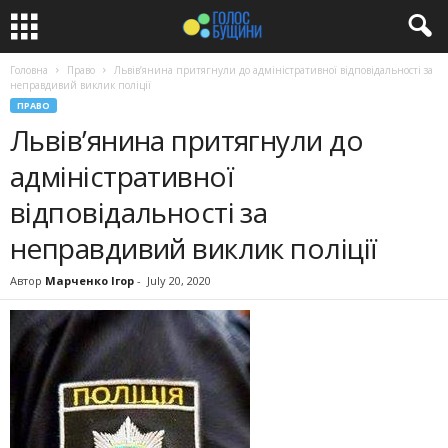
Головна
Право
Львів’янина притягнули до адміністративної відповідальності за
неправдивий виклик поліції
ПРАВО
Львів’янина притягнули до
адміністративної
відповідальності за
неправдивий виклик поліції
Автор
Марченко Ігор
-
July 20, 2020