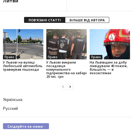
Литви
ПОВ'ЯЗАНІ СТАТТІ
БІЛЬШЕ ВІД АВТОРА
Право
Право
Право
У Львові на вулиці
У Львові викрили
На Львівщині за добу
Любінській автомобіль
посадовця
ліквідували 40 пожеж,
травмував пішохода
комунального
більшість — в
підприємства на хабарі
екосистемах
20 тис. грн
Українська
Русский
Слідкуйте за нами :