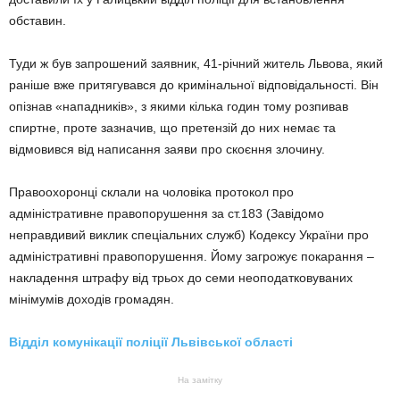
обставин.
Туди ж був запрошений заявник, 41-річний житель Львова, який
раніше вже притягувався до кримінальної відповідальності. Він
опізнав «нападників», з якими кілька годин тому розпивав
спиртне, проте зазначив, що претензій до них немає та
відмовився від написання заяви про скоєння злочину.
Правоохоронці склали на чоловіка протокол про
адміністративне правопорушення за ст.183 (Завідомо
неправдивий виклик спеціальних служб) Кодексу України про
адміністративні правопорушення. Йому загрожує покарання –
накладення штрафу від трьох до семи неоподатковуваних
мінімумів доходів громадян.
Відділ комунікації поліції Львівської області
На замітку