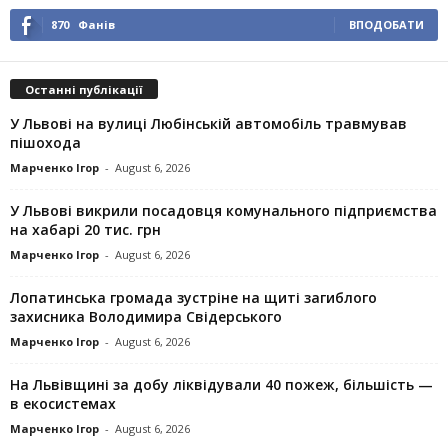
870
Фанів
ВПОДОБАТИ
Останні публікації
У Львові на вулиці Любінській автомобіль травмував
пішохода
Марченко Ігор
-
August 6, 2026
У Львові викрили посадовця комунального підприємства
на хабарі 20 тис. грн
Марченко Ігор
-
August 6, 2026
Лопатинська громада зустріне на щиті загиблого
захисника Володимира Свідерського
Марченко Ігор
-
August 6, 2026
На Львівщині за добу ліквідували 40 пожеж, більшість —
в екосистемах
Марченко Ігор
-
August 6, 2026