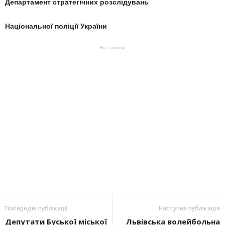
Департамент стратегічних розслідувань
Національної поліції України
На замітку
Попередні публікації
Наступна публікація
Депутати Буської міської
Львівська волейбольна