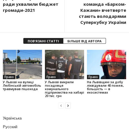
ради ухвалили бюджет
команда «Барком-
громади-2021
Кажани» вчетверте
стають володарями
Суперкубку України
ПОВ'ЯЗАНІ СТАТТІ
БІЛЬШЕ ВІД АВТОРА
Право
Право
Право
У Львові на вулиці
У Львові викрили
На Львівщині за добу
Любінській автомобіль
посадовця
ліквідували 40 пожеж,
травмував пішохода
комунального
більшість — в
підприємства на хабарі
екосистемах
20 тис. грн
Українська
Русский