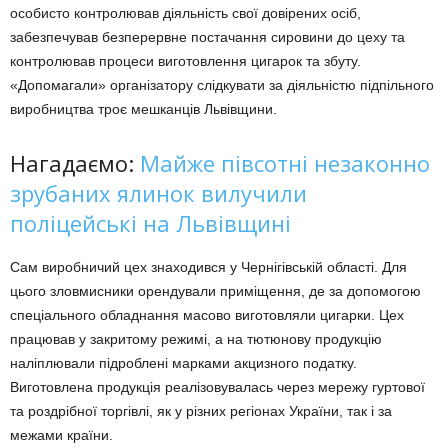
особисто контролював діяльність свої довірених осіб,
забезпечував безперервне постачання сировини до цеху та
контролював процеси виготовлення цигарок та збуту.
«Допомагали» організатору слідкувати за діяльністю підпільного
виробництва троє мешканців Львівщини.
Нагадаємо:
Майже півсотні незаконно
зрубаних ялинок вилучили
поліцейські на Львівщині
Сам виробничий цех знаходився у Чернігівській області. Для
цього зловмисники орендували приміщення, де за допомогою
спеціального обладнання масово виготовляли цигарки. Цех
працював у закритому режимі, а на тютюнову продукцію
наліплювали підроблені марками акцизного податку.
Виготовлена продукція реалізовувалась через мережу гуртової
та роздрібної торгівлі, як у різних регіонах України, так і за
межами країни.