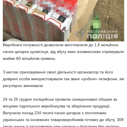
Виробничі потужності дозволяли виготовляли до 1,6 мільйона
пачок цигарок щомісяця, від збуту яких зловмисники отримували
майже 60 мільйонів гривень.
З метою приховування своєї діяльності організатор та його
довірені особи використовували так звані «робочі» телефони, які
регулярно змінювали.
24 та 25 грудня поліцейські провели санкціоновані обшуки за
місцями підпільного виробництва та зберігання продукції.
Вилучили понад 234 тисячі пачок цигарок з логотипами
українських та іноземних товаровиробників готових до збуту, 309
тисяч пачок із заготовками для цигарок з фільтром без тютюну,