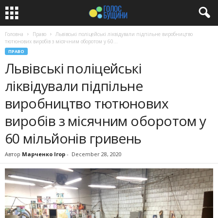
Головна
Право
Львівські поліцейські ліквідували підпільне виробництво
тютюнових виробів з місячним оборотом у 60...
ПРАВО
Львівські поліцейські
ліквідували підпільне
виробництво тютюнових
виробів з місячним оборотом у
60 мільйонів гривень
Автор
Марченко Ігор
-
December 28, 2020