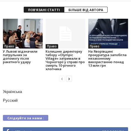
ПОВ'ЯЗАНІ СТАТТІ
БІЛЬШЕ ВІД АВТОРА
Право
Право
Право
У Львові відзначили
Колишню директорку
На Яворівщині
патрульних за
табору «Olympic
прокуратура запобігла
допомогу після
Village» затримали в
незаконному
ракетного удару
Чорногорії у справі про
використанню понад
смерть 10-річного
13 млн грн
хлопчика
Українська
Русский
Слідкуйте за нами :