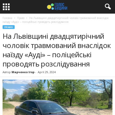
Головна
Право
На Львівщині двадцятирічний чоловік травмований внаслідок
наїзду «Ауді» – поліцейські проводять розслідування
ПРАВО
На Львівщині двадцятирічний
чоловік травмований внаслідок
наїзду «Ауді» – поліцейські
проводять розслідування
Автор
Марченко Ігор
-
April 29, 2024