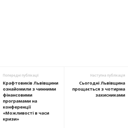
Попередні публікації
Наступна публікація
Крафтовиків Львівщини
Сьогодні Львівщина
ознайомили з чинними
прощається з чотирма
фінансовими
захисниками
програмами на
конференції
«Можливості в часи
кризи»