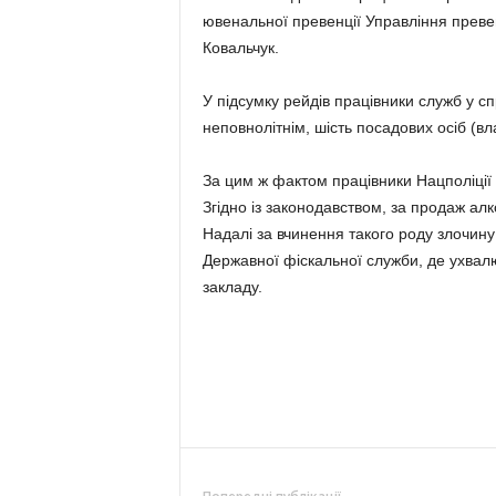
ювенальної превенції Управління превен
Ковальчук.
У підсумку рейдів працівники служб у с
неповнолітнім, шість посадових осіб (вла
За цим ж фактом працівники Нацполіції
Згідно із законодавством, за продаж ал
Надалі за вчинення такого роду злочину
Державної фіскальної служби, де ухвал
закладу.