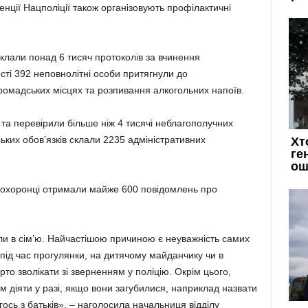
енції Нацполіції також організовують профілактичні
склали понад 6 тисяч протоколів за вчинення
ості 392 неповнолітні особи притягнули до
 громадських місцях та розпивання алкогольних напоїв.
 та перевірили більше ніж 4 тисячі неблагополучних
ьких обов’язків склали 2235 адміністративних
авоохоронці отримали майже 600 повідомлень про
ли в сім’ю. Найчастішою причиною є неуважність самих
у під час прогулянки, на дитячому майданчику чи в
то зволікати зі зверненням у поліцію. Окрім цього,
м діяти у разі, якщо вони загубилися, наприклад назвати
гось з батьків», – наголосила начальниця відділу