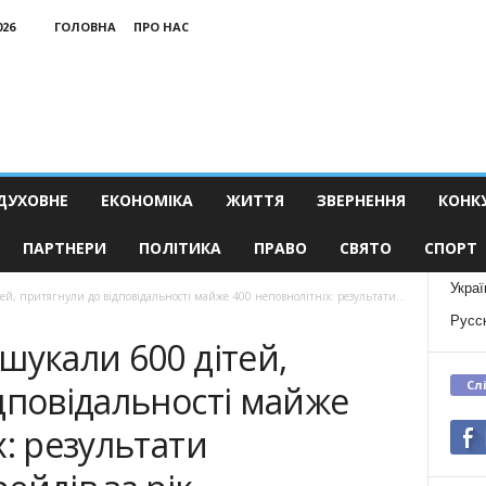
026
ГОЛОВНА
ПРО НАС
ДУХОВНЕ
ЕКОНОМІКА
ЖИТТЯ
ЗВЕРНЕННЯ
КОНК
ПАРТНЕРИ
ПОЛІТИКА
ПРАВО
СВЯТО
СПОРТ
Украї
й, притягнули до відповідальності майже 400 неповнолітніх: результати...
Русс
шукали 600 дітей,
Сл
дповідальності майже
х: результати