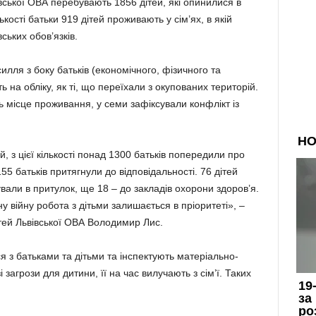
івської ОВА перебувають 1856 дітей, які опинилися в
ькості батьки 919 дітей проживають у сім’ях, в якій
ських обов’язків.
ля з боку батьків (економічного, фізичного та
ь на обліку, як ті, що переїхали з окупованих територій.
 місце проживання, у семи зафіксували конфлікт із
, з цієї кількості понад 1300 батьків попередили про
55 батьків притягнули до відповідальності. 76 дітей
ували в притулок, ще 18 – до закладів охорони здоров’я.
 війну робота з дітьми залишається в пріоритеті», –
тей Львівської ОВА Володимир Лис.
я з батьками та дітьми та інспектують матеріально-
загрози для дитини, її на час вилучають з сім’ї. Таких