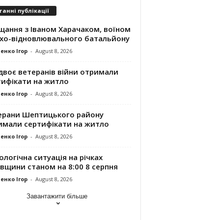
танні публікації
щання з Іваном Харачаком, воїном
хо-відновлювального батальйону
енко Ігор
-
August 8, 2026
двоє ветеранів війни отримали
тифікати на житло
енко Ігор
-
August 8, 2026
ерани Шептицького району
имали сертифікати на житло
енко Ігор
-
August 8, 2026
ологічна ситуація на річках
вщини станом на 8:00 8 серпня
енко Ігор
-
August 8, 2026
Завантажити більше