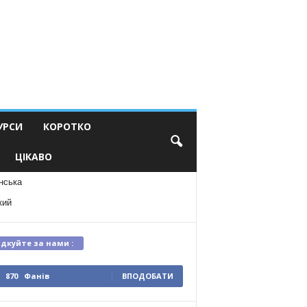
УРСИ
КОРОТКО
ЦІКАВО
нська
кий
ідкуйте за нами :
870
Фанів
ВПОДОБАТИ