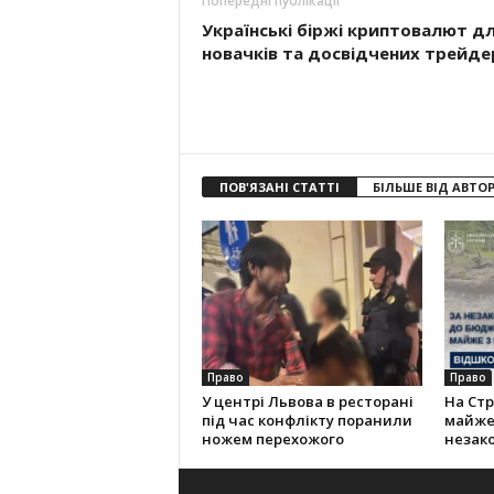
Попередні публікації
Українські біржі криптовалют д
новачків та досвідчених трейде
ПОВ'ЯЗАНІ СТАТТІ
БІЛЬШЕ ВІД АВТО
Право
Право
У центрі Львова в ресторані
На Ст
під час конфлікту поранили
майже 
ножем перехожого
незако