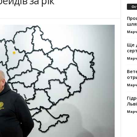
ейдів за рік
Ос
Про
шля
Марч
Ще 
сер
Марч
Вет
отр
Марч
Гідр
Льві
Марч