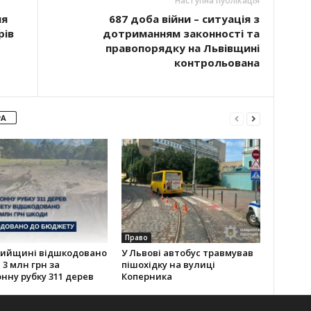
Наступна публікація
ля
687 доба війни – ситуація з
рів
дотриманням законності та
правопорядку на Львівщині
контрольована
РА
Право
рийщині відшкодовано
У Львові автобус травмував
3 млн грн за
пішохідку на вулиці
нну рубку 311 дерев
Коперника