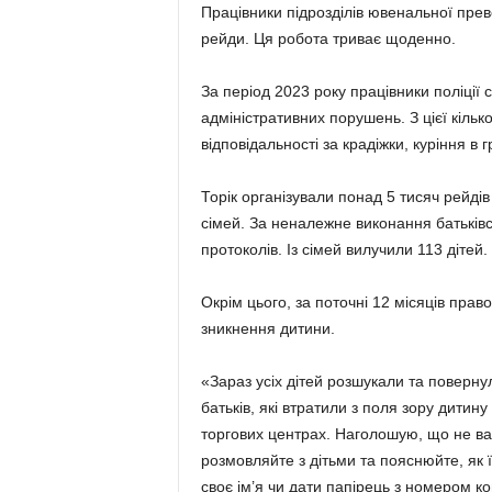
Працівники підрозділів ювенальної прев
рейди. Ця робота триває щоденно.
За період 2023 року працівники поліції 
адміністративних порушень. З цієї кільк
відповідальності за крадіжки, куріння в
Торік організували понад 5 тисяч рейдів
сімей. За неналежне виконання батьківс
протоколів. Із сімей вилучили 113 дітей.
Окрім цього, за поточні 12 місяців пр
зникнення дитини.
«Зараз усіх дітей розшукали та поверну
батьків, які втратили з поля зору дитин
торгових центрах. Наголошую, що не вар
розмовляйте з дітьми та пояснюйте, як ї
своє ім’я чи дати папірець з номером ко