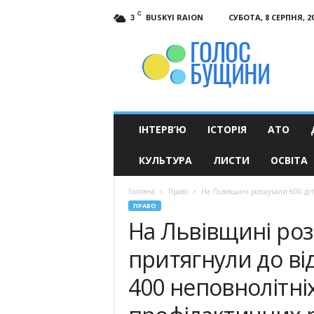
C
BUSKYI RAION
СУБОТА, 8 СЕРПНЯ, 2
3
Голос
Бущини
ІНТЕРВ’Ю
ІСТОРІЯ
АТО
КУЛЬТУРА
ЛИСТИ
ОСВІТА
Головна
Право
На Львівщині розшукали 600 діте
ПРАВО
На Львівщині роз
притягнули до ві
400 неповнолітні