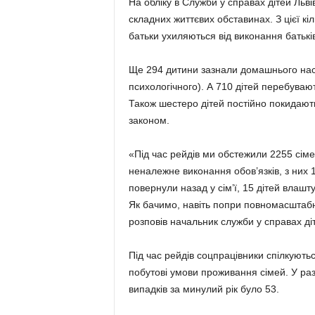
На обліку в Служби у справах дітей Льв
складних життєвих обставинах. З цієї кіл
батьки ухиляються від виконання батьків
Ще 294 дитини зазнали домашнього насил
психологічного). А 710 дітей перебувают
Також шестеро дітей постійно покидають
законом.
«Під час рейдів ми обстежили 2255 сімей
неналежне виконання обов’язків, з них 1
повернули назад у сім’ї, 15 дітей влашт
Як бачимо, навіть попри повномасштабну
розповів начальник служби у справах ді
Під час рейдів соцпрацівники спілкуютьс
побутові умови проживання сімей. У разі 
випадків за минулий рік було 53.