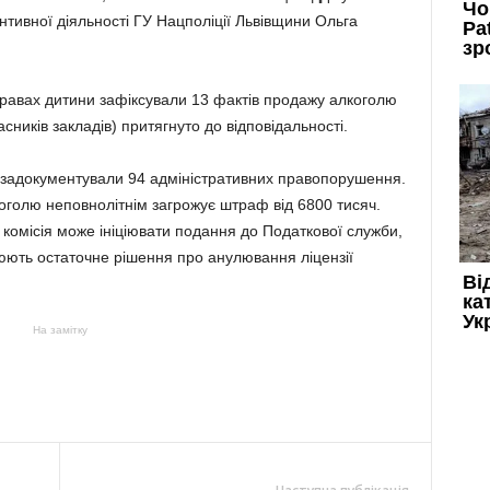
тивної діяльності ГУ Нацполіції Львівщини Ольга
правах дитини зафіксували 13 фактів продажу алкоголю
сників закладів) притягнуто до відповідальності.
 задокументували 94 адміністративних правопорушення.
коголю неповнолітнім загрожує штраф від 6800 тисяч.
 комісія може ініціювати подання до Податкової служби,
юють остаточне рішення про анулювання ліцензії
На замітку