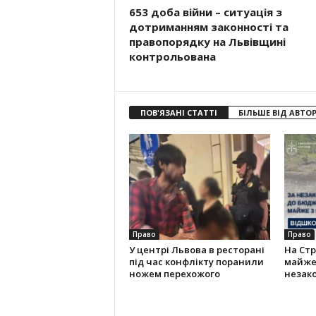
653 доба війни – ситуація з
дотриманням законності та
правопорядку на Львівщині
контрольована
ПОВ'ЯЗАНІ СТАТТІ
БІЛЬШЕ ВІД АВТО
Право
Право
У центрі Львова в ресторані
На Ст
під час конфлікту поранили
майже 
ножем перехожого
незако