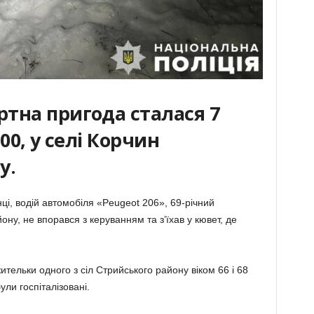
тна пригода сталася 7
00, у селі Корчин
у.
і, водій автомобіля «Peugeot 206», 69-річний
ну, не впорався з керуванням та з’їхав у кювет, де
тельки одного з сіл Стрийського району віком 66 і 68
ули госпіталізовані.