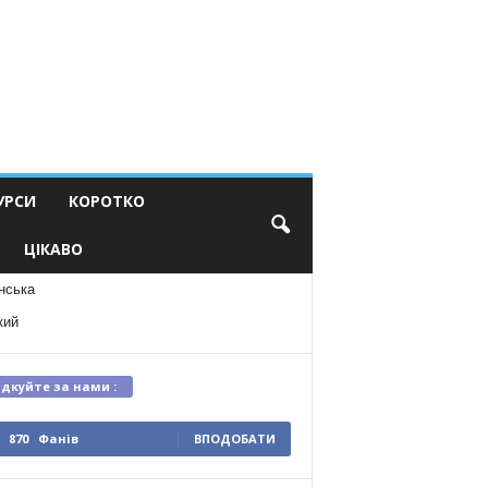
УРСИ
КОРОТКО
ЦІКАВО
нська
кий
ідкуйте за нами :
870
Фанів
ВПОДОБАТИ