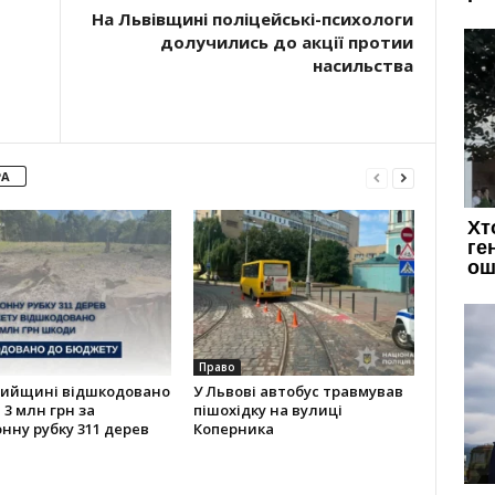
На Львівщині поліцейські-психологи
долучились до акції протии
насильства
РА
Право
рийщині відшкодовано
У Львові автобус травмував
3 млн грн за
пішохідку на вулиці
нну рубку 311 дерев
Коперника