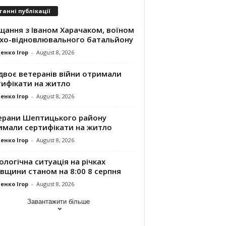
танні публікації
щання з Іваном Харачаком, воїном
хо-відновлювального батальйону
енко Ігор
-
August 8, 2026
двоє ветеранів війни отримали
тифікати на житло
енко Ігор
-
August 8, 2026
ерани Шептицького району
имали сертифікати на житло
енко Ігор
-
August 8, 2026
ологічна ситуація на річках
вщини станом на 8:00 8 серпня
енко Ігор
-
August 8, 2026
Завантажити більше