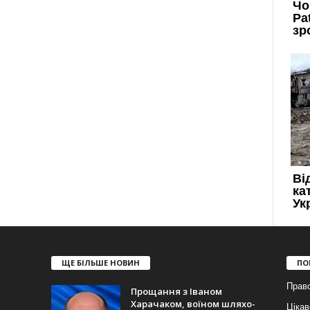
ЩЕ БІЛЬШЕ НОВИН
ПО
Прав
Прощання з Іваном
Харачаком, воїном шляхо-
Цікав