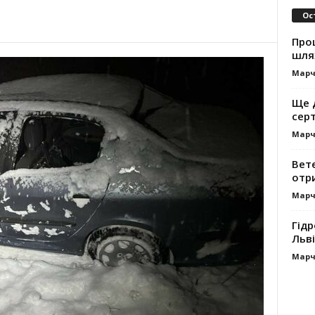
Ос
Про
шля
Марч
Ще 
сер
Марч
Вет
отр
Марч
Гідр
Льві
Марч