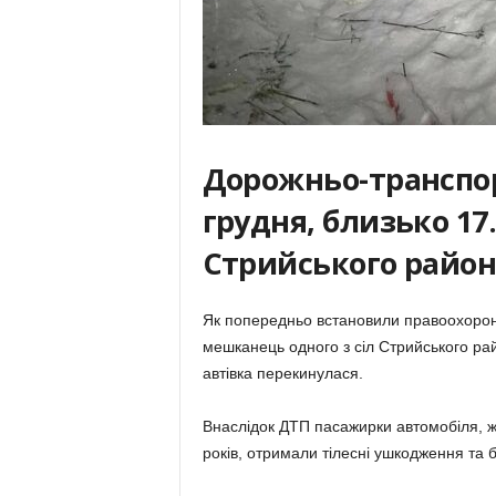
Дорожньо-транспор
грудня, близько 17.
Стрийського район
Як попередньо встановили правоохоронц
мешканець одного з сіл Стрийського райо
автівка перекинулася.
Внаслідок ДТП пасажирки автомобіля, жи
років, отримали тілесні ушкодження та б