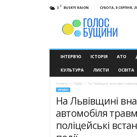
C
BUSKYI RAION
СУБОТА, 8 СЕРПНЯ, 2
3
Голос
Бущини
ІНТЕРВ’Ю
ІСТОРІЯ
АТО
КУЛЬТУРА
ЛИСТИ
ОСВІТА
Головна
Право
На Львівщині внаслідок перекида
ПРАВО
На Львівщині вн
автомобіля травмо
поліцейські вст