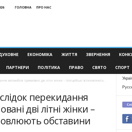
026
ГОЛОВНА
ПРО НАС
ДУХОВНЕ
ЕКОНОМІКА
ЖИТТЯ
ЗВЕРНЕННЯ
КОНК
ПАРТНЕРИ
ПОЛІТИКА
ПРАВО
СВЯТО
СПОРТ
Украї
ння автомобіля травмовані дві літні жінки – поліцейські встановлюють...
Русс
аслідок перекидання
Сл
вані дві літні жінки –
ановлюють обставини