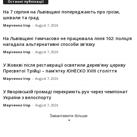
Останні публікації
На 7 серпня на Львівщині попереджають про грози,
шквали та град
Марченко Ігор
-
August 7, 2026
На Львівщині тимчасово не працювала лінія 102: поліція
нагадала альтернативні способи зв’язку
Марченко Ігор
-
August 7, 2026
У Жовкві після реставрації освятили дерев’яну церкву
Пресвятої Трійці – пам’ятку ЮНЕСКО XVIII століття
Марченко Ігор
-
August 7, 2026
У Яворівській громаді перекриють рух через чемпіонат
України з велоспорту
Марченко Ігор
-
August 7, 2026
Завантажити більше