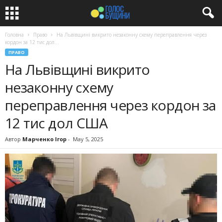
Головна
Право
На Львівщині викрито незаконну схему переправлення через
кордон за 12 тис дол...
ПРАВО
На Львівщині викрито
незаконну схему
переправлення через кордон за
12 тис дол США
Автор
Марченко Ігор
-
May 5, 2025