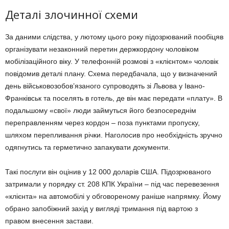
Деталі злочинної схеми
За даними слідства, у лютому цього року підозрюваний пообіцяв
організувати незаконний перетин держкордону чоловіком
мобілізаційного віку. У телефонній розмові з «клієнтом» чоловік
повідомив деталі плану. Схема передбачала, що у визначений
день військовозобов’язаного супроводять зі Львова у Івано-
Франківськ та поселять в готель, де він має передати «плату». В
подальшому «свої» люди займуться його безпосереднім
переправленням через кордон – поза пунктами пропуску,
шляхом перепливання річки. Наголосив про необхідність зручно
одягнутись та герметично запакувати документи.
Такі послуги він оцінив у 12 000 доларів США. Підозрюваного
затримали у порядку ст. 208 КПК України – під час перевезення
«клієнта» на автомобілі у обговореному раніше напрямку. Йому
обрано запобіжний захід у вигляді тримання під вартою з
правом внесення застави.