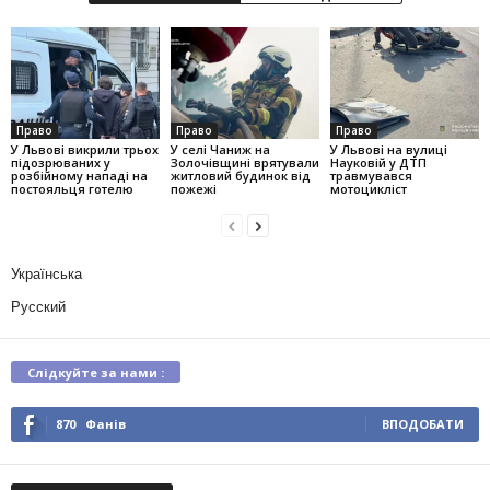
Право
Право
Право
У Львові викрили трьох
У селі Чаниж на
У Львові на вулиці
підозрюваних у
Золочівщині врятували
Науковій у ДТП
розбійному нападі на
житловий будинок від
травмувався
постояльця готелю
пожежі
мотоцикліст
Українська
Русский
Слідкуйте за нами :
870
Фанів
ВПОДОБАТИ