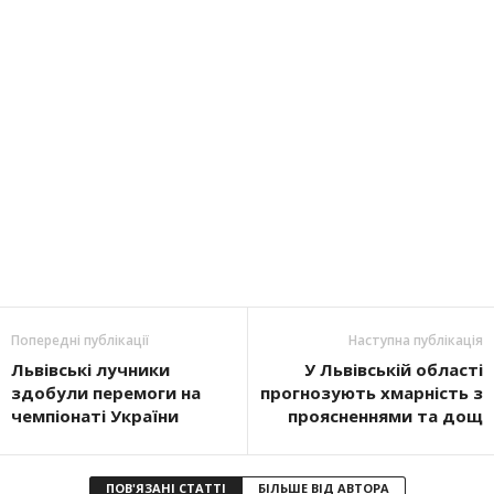
Попередні публікації
Наступна публікація
Львівські лучники
У Львівській області
здобули перемоги на
прогнозують хмарність з
чемпіонаті України
проясненнями та дощ
ПОВ'ЯЗАНІ СТАТТІ
БІЛЬШЕ ВІД АВТОРА