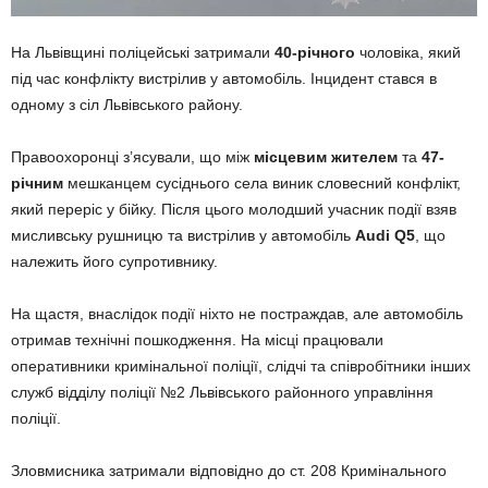
На Львівщині поліцейські затримали
40-річного
чоловіка, який
під час конфлікту вистрілив у автомобіль. Інцидент стався в
одному з сіл Львівського району.
Правоохоронці з’ясували, що між
місцевим жителем
та
47-
річним
мешканцем сусіднього села виник словесний конфлікт,
який переріс у бійку. Після цього молодший учасник події взяв
мисливську рушницю та вистрілив у автомобіль
Audi Q5
, що
належить його супротивнику.
На щастя, внаслідок події ніхто не постраждав, але автомобіль
отримав технічні пошкодження. На місці працювали
оперативники кримінальної поліції, слідчі та співробітники інших
служб відділу поліції №2 Львівського районного управління
поліції.
Зловмисника затримали відповідно до ст. 208 Кримінального