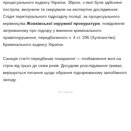
процесуального кодексу України. Зброю, з якої були здійснені
постріли, вилучили та скерували на експертне дослідження.
Слідчі територіального підрозділу поліції, за процесуального
керівництва
Жовківської окружної прокуратури
, повідомили
затриманому про підозру у вчиненні кримінального
правопорушення, передбаченого ч. 4 ст. 296 (Хуліганство)
Кримінального кодексу України.
Санкція статті передбачає покарання — позбавлення волі на
строк від трьох до семи років. Досудове розслідування триває,
вирішується питання щодо обрання підозрюваному запобіжного
заходу.
На замітку