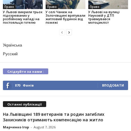
Право
Право
Право
У Львові викрили трьох
У селі Чаниж на
У Львові на вулиці
підозрюваних у
Золочівщині врятували
Науковій у ДТП
розбійному нападі на
житловий будинок від
травмувався
постояльця готелю
пожежі
мотоцикліст
Українська
Русский
Слідкуйте за нами :
870
Фанів
ВПОДОБАТИ
Останні публікації
На Львівщині 189 ветеранів та родин загиблих
Захисників отримають компенсацію на житло
Марченко Ігор
-
August 7, 2026