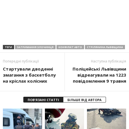
ТЕГИ
ЗАТРИМАННЯ ЗЛОЧИНЦЯ
КОНФЛІКТ АВТО
СТРІЛЯНИНА ЛЬВІВЩИНА
Попередні публікації
Наступна публікація
Стартували дводенні
Поліцейські Львівщини
змагання з баскетболу
відреагували на 1223
на кріслах колісних
повідомлення 9 травня
ПОВ'ЯЗАНІ СТАТТІ
БІЛЬШЕ ВІД АВТОРА