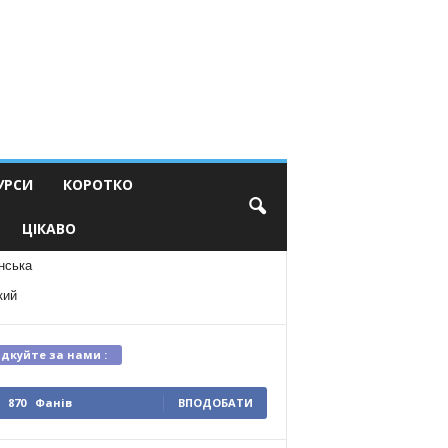
УРСИ
КОРОТКО
ЦІКАВО
нська
кий
ідкуйте за нами :
870
Фанів
ВПОДОБАТИ