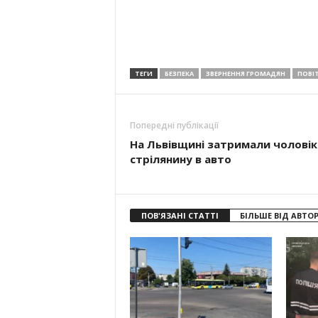
ТЕГИ
БЕЗПЕКА
ЗВЕРНЕННЯ ГРОМАДЯН
ПОВІ
Попередні публікації
На Львівщині затримали чоловік
стрілянину в авто
ПОВ'ЯЗАНІ СТАТТІ
БІЛЬШЕ ВІД АВТО