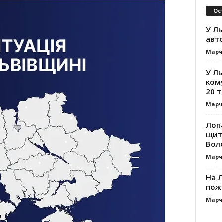
Ос
У Ль
авт
Марч
У Л
ком
20 т
Марч
Лоп
щит
Вол
Марч
На Л
пож
Марч