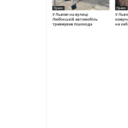
Право
Право
У Львові на вулиці
У Льво
Любінській автомобіль
комун
травмував пішохода
на хаба