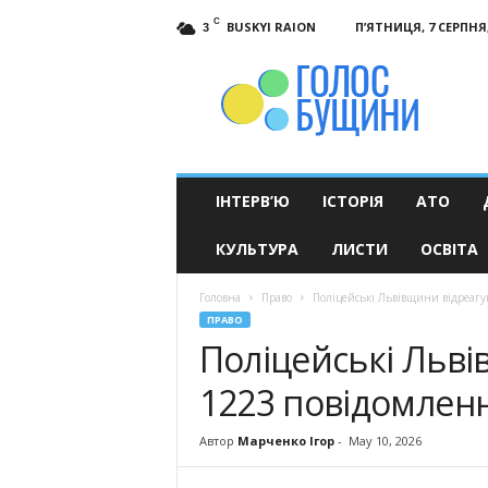
C
BUSKYI RAION
П’ЯТНИЦЯ, 7 СЕРПНЯ,
3
Голос
Бущини
ІНТЕРВ’Ю
ІСТОРІЯ
АТО
КУЛЬТУРА
ЛИСТИ
ОСВІТА
Головна
Право
Поліцейські Львівщини відреагу
ПРАВО
Поліцейські Льві
1223 повідомленн
Автор
Марченко Ігор
-
May 10, 2026