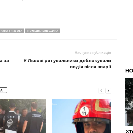
ТРЯНА ТРИВОГА
ПОЛІЦІЯ ЛЬВІВЩИНА
Наступна публікація
а за
У Львові рятувальники деблокували
водія після аварії
РА