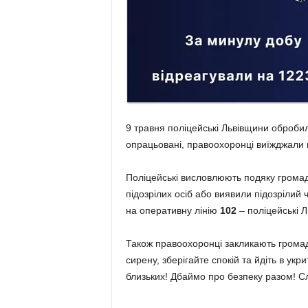
9 травня поліцейські Львівщини оброб
опрацьовані, правоохоронці виїжджали 
Поліцейські висловлюють подяку громад
підозрілих осіб або виявили підозріли
на оперативну лінію
102
– поліцейські Л
Також правоохоронці закликають громадя
сирену, зберігайте спокій та йдіть в укр
близьких! Дбаймо про безпеку разом! Сл