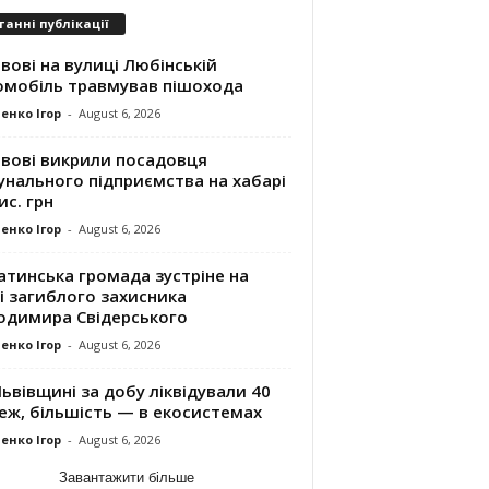
танні публікації
вові на вулиці Любінській
омобіль травмував пішохода
енко Ігор
-
August 6, 2026
ьвові викрили посадовця
унального підприємства на хабарі
ис. грн
енко Ігор
-
August 6, 2026
атинська громада зустріне на
і загиблого захисника
одимира Свідерського
енко Ігор
-
August 6, 2026
ьвівщині за добу ліквідували 40
еж, більшість — в екосистемах
енко Ігор
-
August 6, 2026
Завантажити більше