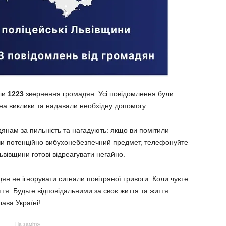
или
1223
звернення громадян. Усі повідомлення були
на виклики та надавали необхідну допомогу.
янам за пильність та нагадують: якщо ви помітили
й чи потенційно вибухонебезпечний предмет, телефонуйте
ьвівщини готові відреагувати негайно.
н не ігнорувати сигнали повітряної тривоги. Коли чуєте
иття. Будьте відповідальними за своє життя та життя
ава Україні!
На замітку