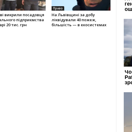
Право
ві викрили посадовця
На Львівщині за добу
ального підприємства
ліквідували 40 пожеж,
рі 20 тис. грн
більшість — в екосистемах