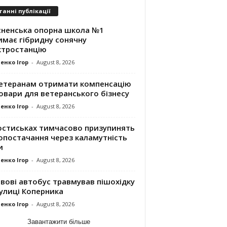
танні публікації
сненська опорна школа №1
имає гібридну сонячну
ктростанцію
енко Ігор
-
August 8, 2026
ветеранам отримати компенсацію
овари для ветеранського бізнесу
енко Ігор
-
August 8, 2026
остиськах тимчасово призупинять
опостачання через каламутність
и
енко Ігор
-
August 8, 2026
вові автобус травмував пішохідку
улиці Коперника
енко Ігор
-
August 8, 2026
Завантажити більше