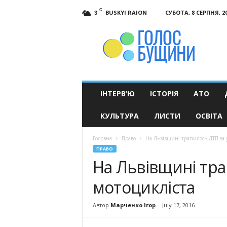
C
BUSKYI RAION
СУБОТА, 8 СЕРПНЯ, 2
3
Голос
Бущини
ІНТЕРВ’Ю
ІСТОРІЯ
АТО
КУЛЬТУРА
ЛИСТИ
ОСВІТА
Головна
Право
На Львівщині трапилось ДТП за 
ПРАВО
На Львівщині тра
мотоцикліста
Автор
Марченко Ігор
-
July 17, 2016