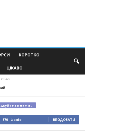
УРСИ
КОРОТКО
ЦІКАВО
нська
кий
ідкуйте за нами :
870
Фанів
ВПОДОБАТИ