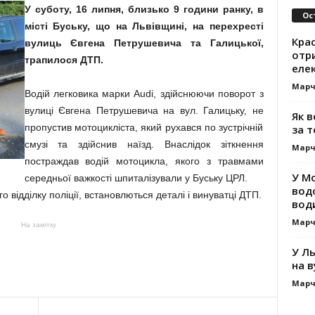
У суботу, 16 липня, близько 9 години ранку, в
Ос
місті Буську, що на Львівщині, на перехресті
Кра
вулиць Євгена Петрушевича та Галицької,
отр
трапилося ДТП.
еле
Марч
Водій легковика марки Audi, здійснюючи поворот з
вулиці Євгена Петрушевича на вул. Галицьку, не
Як 
пропустив мотоцикліста, який рухався по зустрічній
за т
смузі та здійснив наїзд. Внаслідок зіткнення
Марч
постраждав водій мотоцикла, якого з травмами
У М
середньої важкості шпиталізували у Буську ЦРЛ.
вод
о відділку поліції, встановлються деталі і винуватці ДТП.
вод
Марч
На замітку
У Ль
на в
Марч