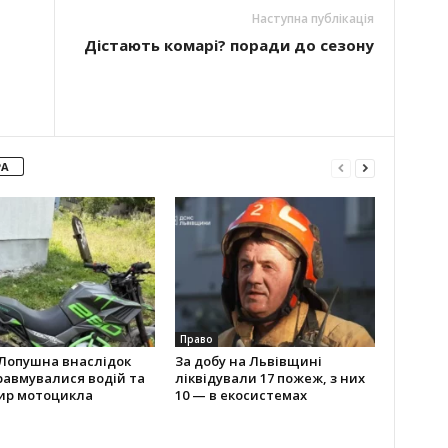
Наступна публікація
Дістають комарі? поради до сезону
РА
Право
 Лопушна внаслідок
За добу на Львівщині
равмувалися водій та
ліквідували 17 пожеж, з них
ир мотоцикла
10 — в екосистемах