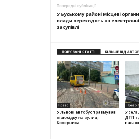
Попередні публікації
У Буському районі місцеві органи
влади переходять на електронні
закупівлі
ПОВ'ЯЗАНІ СТАТТІ
БІЛЬШЕ ВІД АВТО
Право
Право
У Львові автобус травмував
У селі
пішохідку на вулиці
ДТП т
Коперника
пасаж