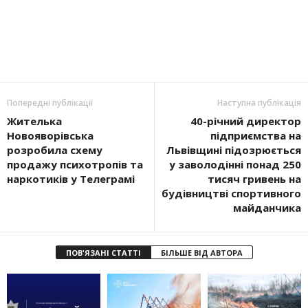
Попередні публікації
Наступна публікація
Жителька
40-річний директор
Новояворівська
підприємства на
розробила схему
Львівщині підозрюється
продажу психотропів та
у заволодінні понад 250
наркотиків у Телеграмі
тисяч гривень на
будівництві спортивного
майданчика
ПОВ'ЯЗАНІ СТАТТІ
БІЛЬШЕ ВІД АВТОРА