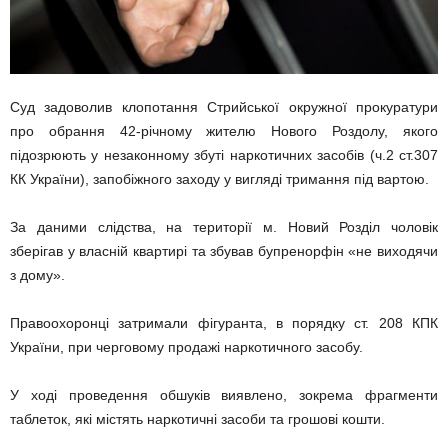
Суд задоволив клопотання Стрийської окружної прокуратури
про обрання 42-річному жителю Нового Роздолу, якого
підозрюють у незаконному збуті наркотичних засобів (ч.2 ст.307
КК України), запобіжного заходу у вигляді тримання під вартою.
За даними слідства, на території м. Новий Розділ чоловік
зберігав у власній квартирі та збував бупренорфін «не виходячи
з дому».
Правоохоронці затримали фігуранта, в порядку ст. 208 КПК
України, при черговому продажі наркотичного засобу.
У ході проведення обшуків виявлено, зокрема фрагменти
таблеток, які містять наркотичні засоби та грошові кошти.