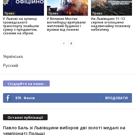
Право
Право
Право
У Львові на зупинці
У Великих Мостах
На Львівщині 11–12
громадського
вогнеборці врятували
серпня оголошено
транспорту знайшли
житловий будинок і
надзвичайну пожежну
сумку з предметом,
вулики від пожежі
небезпеку
схожим на зброю
Українська
Русский
Слідкуйте за нами :
870
Фанів
ВПОДОБАТИ
Останні публікації
Павло Баль зі Львівщини виборов дві золоті медалі на
чемпіонаті Польщі