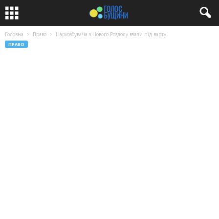
Головна
Право
Наркозбувача з Нового Роздолу взяли під варту
ПРАВО