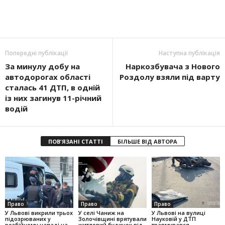
Попередні публікації
Наступна публікація
За минулу добу на
Наркозбувача з Нового
автодорогах області
Роздолу взяли під варту
сталась 41 ДТП, в одній
із них загинув 11-річний
водій
ПОВ'ЯЗАНІ СТАТТІ
БІЛЬШЕ ВІД АВТОРА
Право
Право
Право
У Львові викрили трьох
У селі Чаниж на
У Львові на вулиці
підозрюваних у
Золочівщині врятували
Науковій у ДТП
розбійному нападі на
житловий будинок від
травмувався