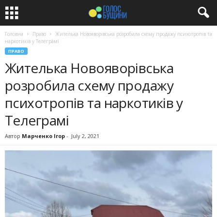
Головна
Право
Жителька Новояворівська розробила схему продажу психотропів та
наркотиків у Телеграмі
ПРАВО
Жителька Новояворівська
розробила схему продажу
психотропів та наркотиків у
Телеграмі
Автор
Марченко Ігор
-
July 2, 2021