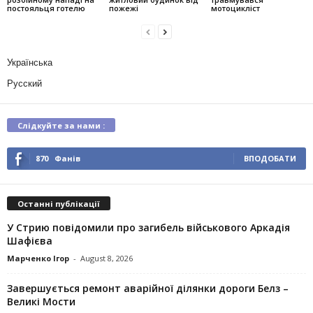
постояльця готелю
пожежі
мотоцикліст
Українська
Русский
Слідкуйте за нами :
870
Фанів
ВПОДОБАТИ
Останні публікації
У Стрию повідомили про загибель військового Аркадія
Шафієва
Марченко Ігор
-
August 8, 2026
Завершується ремонт аварійної ділянки дороги Белз –
Великі Мости