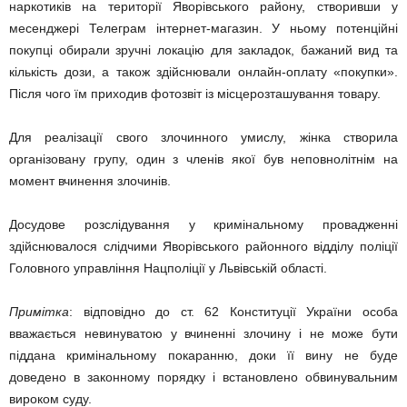
наркотиків на території Яворівського району, створивши у
месенджері Телеграм інтернет-магазин. У ньому потенційні
покупці обирали зручні локацію для закладок, бажаний вид та
кількість дози, а також здійснювали онлайн-оплату «покупки».
Після чого їм приходив фотозвіт із місцерозташування товару.
Для реалізації свого злочинного умислу, жінка створила
організовану групу, один з членів якої був неповнолітнім на
момент вчинення злочинів.
Досудове розслідування у кримінальному провадженні
здійснювалося слідчими Яворівського районного відділу поліції
Головного управління Нацполіції у Львівській області.
Примітка
: відповідно до ст. 62 Конституції України особа
вважається невинуватою у вчиненні злочину і не може бути
піддана кримінальному покаранню, доки її вину не буде
доведено в законному порядку і встановлено обвинувальним
вироком суду.