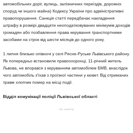
автомобільних доріг, вулиць, залізничних переїздів, дорожніх
споруд чи іншого майна) Кодексу України про адміністративні
правопорушення. Санкція статті передбачає накладення
штрафу в розмірі двадцяти неоподатковуваних мінімумів доходів
громадян або позбавлення права керування транспортними
засобами на строк від шести місяців до одного року.
1 липня близько опівночі у селі Рясне-Руське Львівського району.
Як попередньо встановили правоохоронці, 11-річний житель
Львова, не впорався з керуванням автомобілем БМВ, внаслідок
чого автомобіль з’їхав з проїзної частини у кювет. Від отриманих
травм хлопчик помер на місці події.
Відділ комунікації поліції Львівської області
На замітку