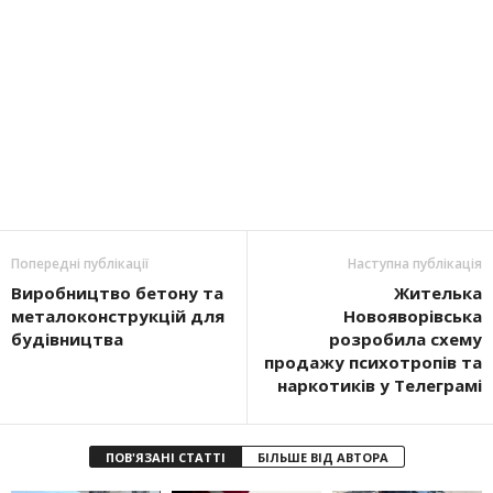
Попередні публікації
Наступна публікація
Виробництво бетону та
Жителька
металоконструкцій для
Новояворівська
будівництва
розробила схему
продажу психотропів та
наркотиків у Телеграмі
ПОВ'ЯЗАНІ СТАТТІ
БІЛЬШЕ ВІД АВТОРА