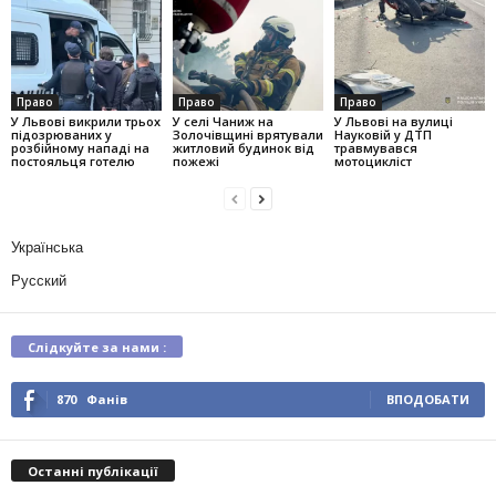
Право
Право
Право
У Львові викрили трьох
У селі Чаниж на
У Львові на вулиці
підозрюваних у
Золочівщині врятували
Науковій у ДТП
розбійному нападі на
житловий будинок від
травмувався
постояльця готелю
пожежі
мотоцикліст
Українська
Русский
Слідкуйте за нами :
870
Фанів
ВПОДОБАТИ
Останні публікації