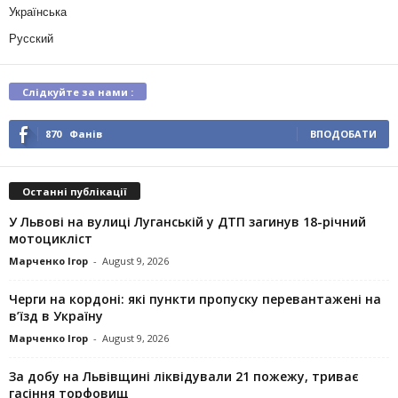
Українська
Русский
Слідкуйте за нами :
870
Фанів
ВПОДОБАТИ
Останні публікації
У Львові на вулиці Луганській у ДТП загинув 18-річний
мотоцикліст
Марченко Ігор
-
August 9, 2026
Черги на кордоні: які пункти пропуску перевантажені на
в’їзд в Україну
Марченко Ігор
-
August 9, 2026
За добу на Львівщині ліквідували 21 пожежу, триває
гасіння торфовищ