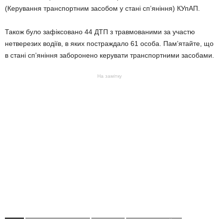
(Керування транспортним засобом у стані спʼяніння) КУпАП.
Також було зафіксовано 44 ДТП з травмованими за участю
нетверезих водіїв, в яких постраждало 61 особа. Памʼятайте, що
в стані спʼяніння заборонено керувати транспортними засобами.
На замітку