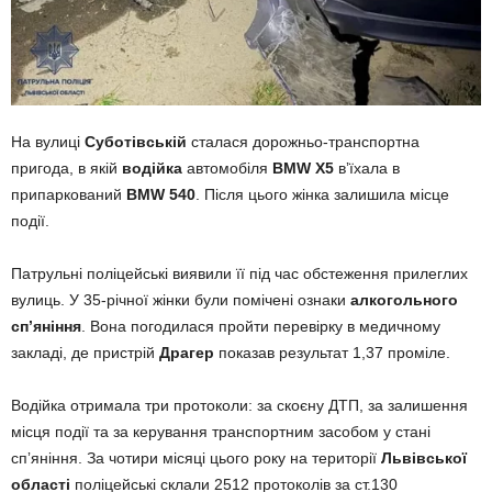
На вулиці
Суботівській
сталася дорожньо-транспортна
пригода, в якій
водійка
автомобіля
BMW X5
вʼїхала в
припаркований
BMW 540
. Після цього жінка залишила місце
події.
Патрульні поліцейські виявили її під час обстеження прилеглих
вулиць. У 35-річної жінки були помічені ознаки
алкогольного
спʼяніння
. Вона погодилася пройти перевірку в медичному
закладі, де пристрій
Драгер
показав результат 1,37 проміле.
Водійка отримала три протоколи: за скоєну ДТП, за залишення
місця події та за керування транспортним засобом у стані
спʼяніння. За чотири місяці цього року на території
Львівської
області
поліцейські склали 2512 протоколів за ст.130