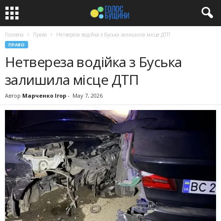
Головна
Право
Нетвереза водійка з Буська залишила місце ДТП
ПРАВО
Нетвереза водійка з Буська
залишила місце ДТП
Автор
Марченко Ігор
-
May 7, 2026