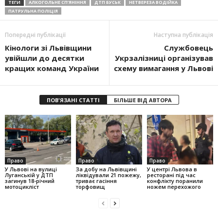
ТЕГИ
АЛКОГОЛЬНЕ СП’ЯНІННЯ
ДТП БУСЬК
НЕТВЕРЕЗА ВОДІЙКА
ПАТРУЛЬНА ПОЛІЦІЯ
Попередні публікації
Наступна публікація
Кінологи зі Львівщини
Службовець
увійшли до десятки
Укрзалізниці організував
кращих команд України
схему вимагання у Львові
ПОВ'ЯЗАНІ СТАТТІ
БІЛЬШЕ ВІД АВТОРА
Право
Право
Право
У Львові на вулиці
За добу на Львівщині
У центрі Львова в
Луганській у ДТП
ліквідували 21 пожежу,
ресторані під час
загинув 18-річний
триває гасіння
конфлікту поранили
мотоцикліст
торфовищ
ножем перехожого