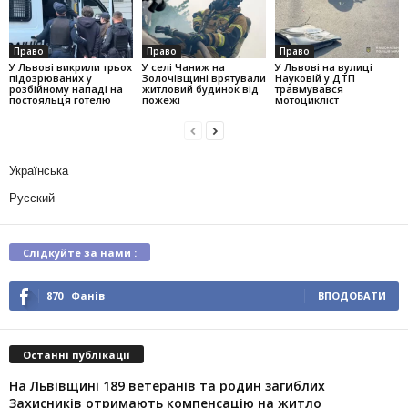
Право
Право
Право
У Львові викрили трьох
У селі Чаниж на
У Львові на вулиці
підозрюваних у
Золочівщині врятували
Науковій у ДТП
розбійному нападі на
житловий будинок від
травмувався
постояльця готелю
пожежі
мотоцикліст
Українська
Русский
Слідкуйте за нами :
870
Фанів
ВПОДОБАТИ
Останні публікації
На Львівщині 189 ветеранів та родин загиблих
Захисників отримають компенсацію на житло