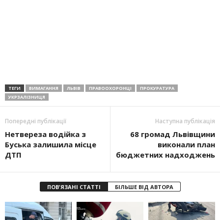
ТЕГИ
ВИМАГАННЯ
ЛЬВІВ
ПРАВООХОРОНЦІ
ПРОКУРАТУРА
УКРЗАЛІЗНИЦЯ
Попередні публікації
Наступна публікація
Нетвереза водійка з
68 громад Львівщини
Буська залишила місце
виконали план
ДТП
бюджетних надходжень
ПОВ'ЯЗАНІ СТАТТІ
БІЛЬШЕ ВІД АВТОРА