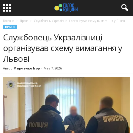
Головна
Право
Службовець Укрзалізниці організував схему вимагання у Львові
ПРАВО
Службовець Укрзалізниці
організував схему вимагання у
Львові
Автор
Марченко Ігор
-
May 7, 2026