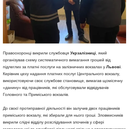
Правоохоронці викрили службовця
Укрзалізниці
, який
організував схему систематичного вимагання грошей від
підлеглих за платні послуги на залізничних вокзалах у
Львові
.
Керівник цеху надання платних послуг Центрального вокзалу,
використовуючи своє службове становище, вимагав щомісячну
«данину» від працівників, які обслуговували відвідувачів
Головного та Приміського вокзалів.
До своєї протиправної діяльності він залучив двох працівників
приміського вокзалу, які збирали для нього гроші. Зловмисників
викрили слідчі відділу розслідування злочинів у сфері
господарської та службової діяльності спільно з оперативниками