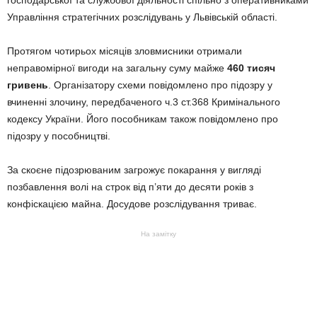
Управління стратегічних розслідувань у Львівській області.
Протягом чотирьох місяців зловмисники отримали
неправомірної вигоди на загальну суму майже
460 тисяч
гривень
. Організатору схеми повідомлено про підозру у
вчиненні злочину, передбаченого ч.3 ст.368 Кримінального
кодексу України. Його пособникам також повідомлено про
підозру у пособництві.
За скоєне підозрюваним загрожує покарання у вигляді
позбавлення волі на строк від п’яти до десяти років з
конфіскацією майна. Досудове розслідування триває.
На замітку