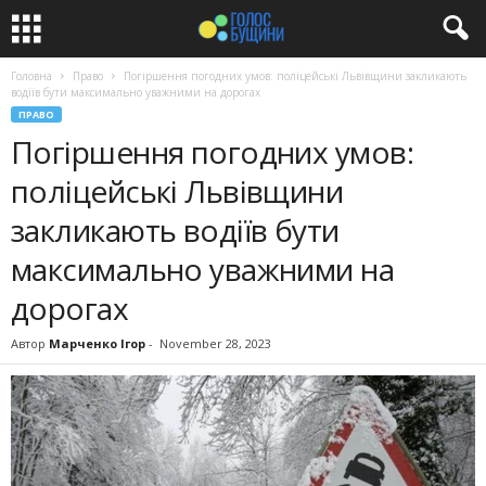
Головна
Право
Погіршення погодних умов: поліцейські Львівщини закликають
водіїв бути максимально уважними на дорогах
ПРАВО
Погіршення погодних умов:
поліцейські Львівщини
закликають водіїв бути
максимально уважними на
дорогах
Автор
Марченко Ігор
-
November 28, 2023