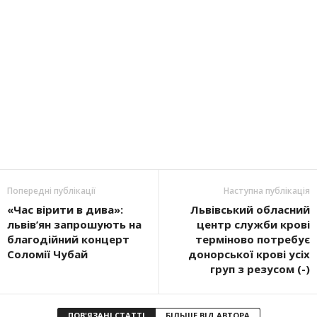
Попередні публікації
Наступна публікація
«Час вірити в дива»:
Львівський обласний
львів’ян запрошують на
центр служби крові
благодійний концерт
терміново потребує
Соломії Чубай
донорської крові усіх
груп з резусом (-)
ПОВ'ЯЗАНІ СТАТТІ
БІЛЬШЕ ВІД АВТОРА