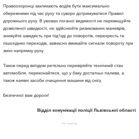
Правоохоронці закликають водіїв бути максимально
обережними під час руху та суворо дотримуватися Правил
дорожнього руху. В умовах поганої видимості не перевищуйте
дозволеної швидкості, не здійснюйте ризикованих маневрів,
знижуйте швидкість при під’їзді до поворотів, перехресть та
пішохідних переходів, завчасно вмикайте сигнали повороту при
зміні напрямку руху.
Також перед виїздом ретельно перевіряйте технічний стан
автомобіля, переконайтеся, що у баку достатньо палива, а
також наявні засоби очищення машини від снігу.
Безпечної вам дороги!
Відділ комунікації поліції Львівської області
На замітку