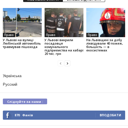
Право
Право
Право
У Львові на вулиці
У Львові викрили
На Львівщині за добу
Любінській автомобіль
посадовця
ліквідували 40 пожеж,
травмував пішохода
комунального
більшість — в
підприємства на хабарі
екосистемах
20 тис. грн
Українська
Русский
Слідкуйте за нами :
870
Фанів
ВПОДОБАТИ