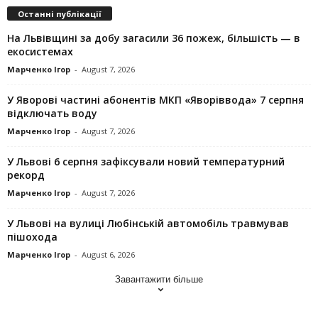
Останні публікації
На Львівщині за добу загасили 36 пожеж, більшість — в
екосистемах
Марченко Ігор
-
August 7, 2026
У Яворові частині абонентів МКП «Яворіввода» 7 серпня
відключать воду
Марченко Ігор
-
August 7, 2026
У Львові 6 серпня зафіксували новий температурний
рекорд
Марченко Ігор
-
August 7, 2026
У Львові на вулиці Любінській автомобіль травмував
пішохода
Марченко Ігор
-
August 6, 2026
Завантажити більше