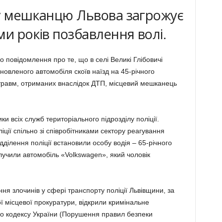
му мешканцю Львова загрожує
ми років позбавлення волі.
о повідомлення про те, що в селі Великі Глібовичі
овленого автомобіля скоїв наїзд на 45-річного
ід травм, отриманих внаслідок ДТП, місцевий мешканець
ки всіх служб територіального підрозділу поліції.
ції спільно зі співробітниками сектору реагування
ділення поліції встановили особу водія – 65-річного
лучили автомобіль «Volkswagen», який чоловік
ння злочинів у сфері транспорту поліції Львівщини, за
ї місцевої прокуратури, відкрили кримінальне
го кодексу України (Порушення правил безпеки