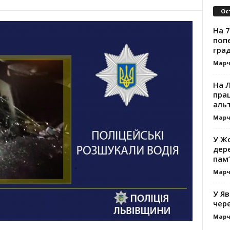
Ос
На 7
поп
гра
Марч
На 
прац
альт
Марч
У Жо
дере
пам’
Марч
У Яв
чере
Марч