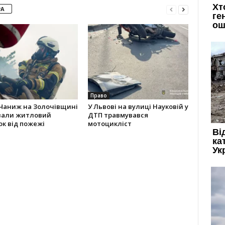
РА
Право
 Чаниж на Золочівщині
У Львові на вулиці Науковій у
вали житловий
ДТП травмувався
к від пожежі
мотоцикліст