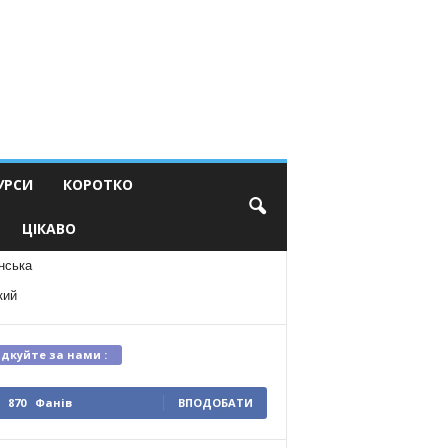
УРСИ
КОРОТКО
ЦІКАВО
нська
кий
ідкуйте за нами :
870
Фанів
ВПОДОБАТИ