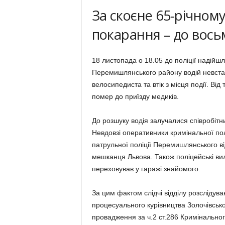
За скоєне 65-річно
покарання – до вось
18 листопада о 18.05 до поліції надійшл
Перемишлянського району водій невстан
велосипедиста та втік з місця події. В
помер до приїзду медиків.
До розшуку водія залучалися співробітни
Невдовзі оперативники кримінальної полі
патрульної поліції Перемишлянського від
мешканця Львова. Також поліцейські ви
переховував у гаражі знайомого.
За цим фактом слідчі відділу розслідува
процесуального курівництва Золочівсько
провадження за ч.2 ст.286 Кримінально