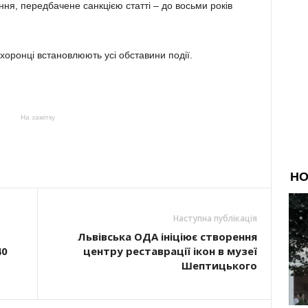
ня, передбачене санкцією статті – до восьми років
хоронці встановлюють усі обставини події.
На замітку
Наступна публікація
Львівська ОДА ініціює створення
40
центру реставрації ікон в музеї
Шептицького