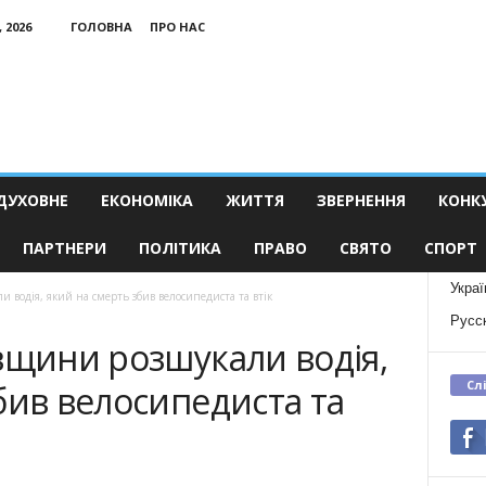
 2026
ГОЛОВНА
ПРО НАС
ДУХОВНЕ
ЕКОНОМІКА
ЖИТТЯ
ЗВЕРНЕННЯ
КОНК
ПАРТНЕРИ
ПОЛІТИКА
ПРАВО
СВЯТО
СПОРТ
Украї
 водія, який на смерть збив велосипедиста та втік
Русс
вщини розшукали водія,
Сл
бив велосипедиста та