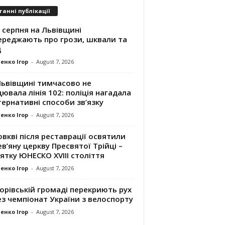
танні публікації
 серпня на Львівщині
ереджають про грози, шквали та
д
енко Ігор
-
August 7, 2026
Львівщині тимчасово не
ювала лінія 102: поліція нагадала
ернативні способи зв’язку
енко Ігор
-
August 7, 2026
вкві після реставрації освятили
в’яну церкву Пресвятої Трійці –
ятку ЮНЕСКО XVIII століття
енко Ігор
-
August 7, 2026
орівській громаді перекриють рух
з чемпіонат України з велоспорту
енко Ігор
-
August 7, 2026