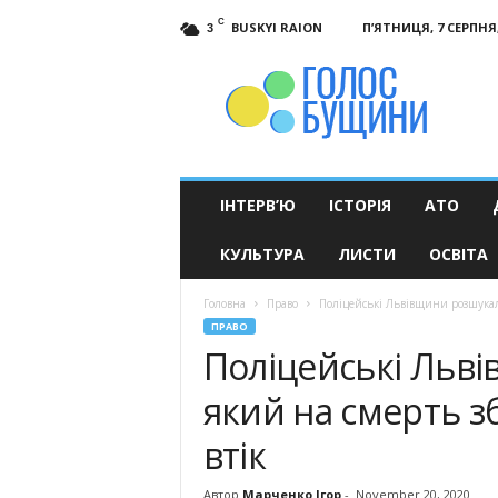
C
BUSKYI RAION
П’ЯТНИЦЯ, 7 СЕРПНЯ,
3
Голос
Бущини
ІНТЕРВ’Ю
ІСТОРІЯ
АТО
КУЛЬТУРА
ЛИСТИ
ОСВІТА
Головна
Право
Поліцейські Львівщини розшукали
ПРАВО
Поліцейські Льві
який на смерть з
втік
Автор
Марченко Ігор
-
November 20, 2020