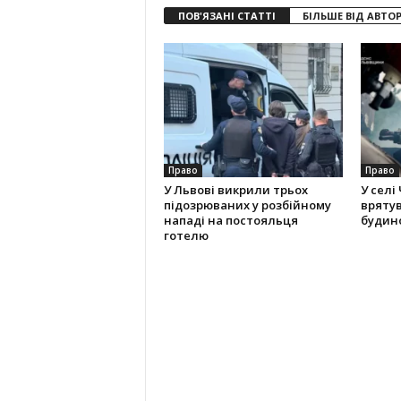
ПОВ'ЯЗАНІ СТАТТІ
БІЛЬШЕ ВІД АВТО
Право
Право
У Львові викрили трьох
У селі
підозрюваних у розбійному
вряту
нападі на постояльця
будино
готелю