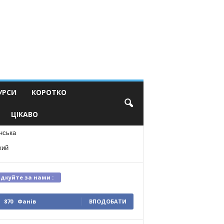
УРСИ
КОРОТКО
ЦІКАВО
нська
кий
ідкуйте за нами :
870
Фанів
ВПОДОБАТИ