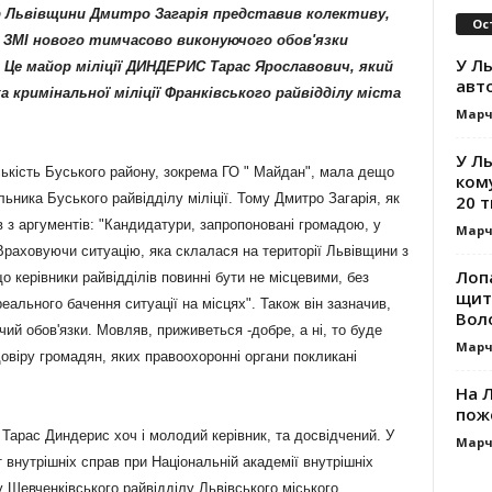
ер Львівщини Дмитро Загарія представив колективу,
Ос
 ЗМІ нового тимчасово виконуючого обов'язки
У Ль
ї. Це майор міліції ДИНДЕРИС Тарас Ярославович, який
авт
а кримінальної міліції Франківського райвідділу міста
Марч
У Л
ькість Буського району, зокрема ГО " Майдан", мала дещо
ком
ьника Буського райвідділу міліції. Тому Дмитро Загарія, як
20 т
 з аргументів: "Кандидатури, запропоновані громадою, у
Марч
 Враховуючи ситуацію, яка склалася на території Львівщини з
Лоп
о керівники райвідділів повинні бути не місцевими, без
щит
реального ба
чення ситуації на місцях". Також він зазначив,
Вол
й обов'язки. Мовляв, приживеться -добре, а ні, то буде
Марч
довіру громадян, яких правоохоронні органи покликані
На Л
пож
 Тарас Диндерис хоч і молодий керівник, та досвідчений. У
Марч
 внутрішніх справ при Національній академії внутрішніх
у Шевченківського рай
відділу Львівського міського