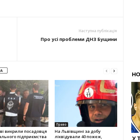
Наступна публікація
Про усі проблеми ДНЗ Бущини
РА
Право
ві викрили посадовця
На Львівщині за добу
ального підприємства
ліквідували 40 пожеж,