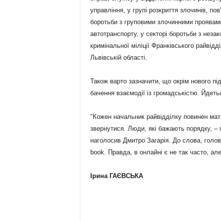
управління, у групі розкриття злочинів, по
боротьби з груповими злочинними проявами
автотранспорту, у секторі боротьби з неза
кримінальної міліції Франківського райвідд
Львівській області.
Також варто зазначити, що окрім нового під
бачення взаємодії із громадськістю. Йдетьс
"Кожен начальник райвідділку повинен мат
звернутися. Люди, які бажають порядку, – пе
наголосив Дмитро Загарія. До слова, голов
book. Правда, в онлайні є не так часто, ал
Ірина ГАЄВСЬКА