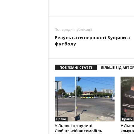
Попередні публікації
Результати першості Бущини з
футболу
ПОВ'ЯЗАНІ СТАТТІ
БІЛЬШЕ ВІД АВТО
Право
Право
У Львові на вулиці
У Льво
Любінській автомобіль
комун