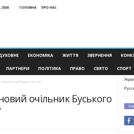
 2026
ГОЛОВНА
ПРО НАС
ДУХОВНЕ
ЕКОНОМІКА
ЖИТТЯ
ЗВЕРНЕННЯ
КОНК
ПАРТНЕРИ
ПОЛІТИКА
ПРАВО
СВЯТО
СПОРТ
Украї
уського райвідділу міліції?
Русс
новий очільник Буського
Сл
?