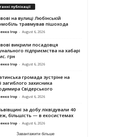
танні публікації
вові на вулиці Любінській
омобіль травмував пішохода
енко Ігор
-
August 6, 2026
ьвові викрили посадовця
унального підприємства на хабарі
ис. грн
енко Ігор
-
August 6, 2026
атинська громада зустріне на
і загиблого захисника
одимира Свідерського
енко Ігор
-
August 6, 2026
ьвівщині за добу ліквідували 40
еж, більшість — в екосистемах
енко Ігор
-
August 6, 2026
Завантажити більше