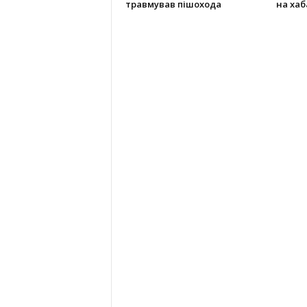
травмував пішохода
на хаба