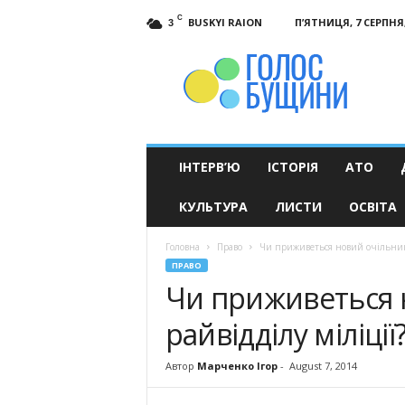
C
BUSKYI RAION
П’ЯТНИЦЯ, 7 СЕРПНЯ,
3
Голос
Бущини
ІНТЕРВ’Ю
ІСТОРІЯ
АТО
КУЛЬТУРА
ЛИСТИ
ОСВІТА
Головна
Право
Чи приживеться новий очільник Б
ПРАВО
Чи приживеться 
райвідділу міліції
Автор
Марченко Ігор
-
August 7, 2014