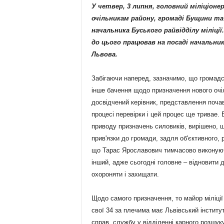
У четвер, 3 липня, головний міліціон
очільникам району, громаді Бущини та
начальника Буського райвідділу міліці
до цього працював на посаді начальник
Львова.
Забігаючи наперед, зазначимо, що громадс
інше бачення щодо призначення нового очіл
досвідчений керівник, представлення почав
процесі перевірки і цей процес ще тривае.
приводу призначень силовиків, вирішено, щ
прив'язки до громади, задля об'єктивного, 
що Тарас Ярославович тимчасово виконуючи
інший, адже сьогодні головне – відновити 
охороняти і захищати.
Щодо самого призначення, то майор міліції
свої 34 за плечима має Львівський інститут
справ, службу у відділенні карного розшук