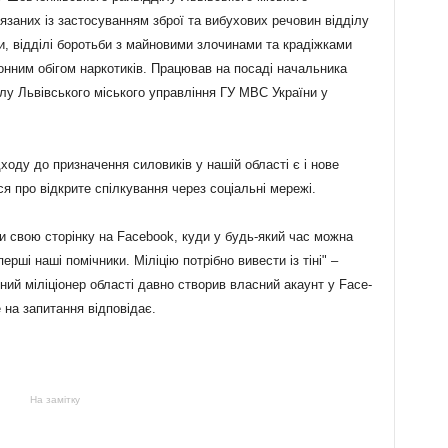
в'язаних із застосуванням зброї та вибухових речовин відділу
, відділі боротьби з майновими злочинами та крадіжками
конним обігом наркотиків. Працював на посаді начальника
ілу Львівського міського управління ГУ МВС України у
ходу до призначення силовиків у нашій області є і нове
я про відкрите спілкування через соціальні мережі.
и свою сторінку на Facebook, куди у будь-який час можна
рші наші помічники. Міліцію потрібно вивести із тіні" –
ний міліціонер області давно створив власний акаунт у Face-
е на запитання відповідає.
На замітку