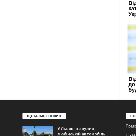
ЩЕ БІЛЬШЕ НОВИН
ПО
Прав
У Львові на вулиці
Любінській автомобіль
Цікав