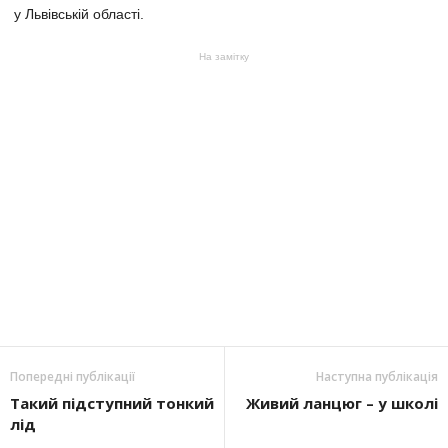
у Львівській області.
На замітку
Попередні публікації
Наступна публікація
Такий підступний тонкий
Живий ланцюг – у школі
лід