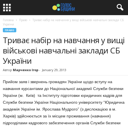
Головна
Право
Триває набір на навчання у вищі військові навчальні заклади СБ
України
ПРАВО
Триває набір на навчання у вищі
військові навчальні заклади СБ
України
Автор
Марченко Ігор
-
January 29, 2013
Прийом заяв і звернень громадян України щодо вступу на
навчання курсантами до Національної академії Служби безпеки
України (м. Київ) та Інституту підготовки юридичних кадрів для
Служби безпеки України Національного університету “Юридична
академія України ім. Ярослава Мудрого” (з дислокацією в м.
Харків) здійснюється за їх місцем проживання (навчання)
підрозділами кадрового забезпечення органів Служби безпеки