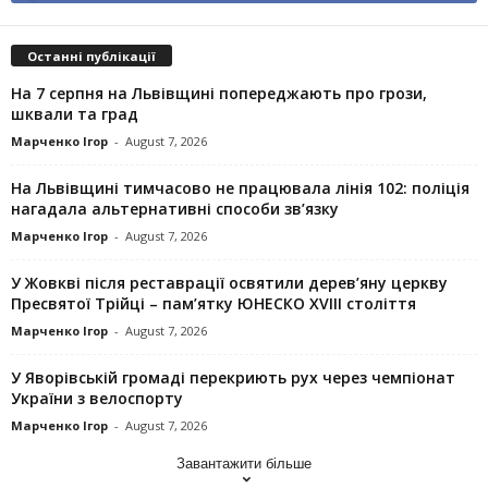
Останні публікації
На 7 серпня на Львівщині попереджають про грози,
шквали та град
Марченко Ігор
-
August 7, 2026
На Львівщині тимчасово не працювала лінія 102: поліція
нагадала альтернативні способи зв’язку
Марченко Ігор
-
August 7, 2026
У Жовкві після реставрації освятили дерев’яну церкву
Пресвятої Трійці – пам’ятку ЮНЕСКО XVIII століття
Марченко Ігор
-
August 7, 2026
У Яворівській громаді перекриють рух через чемпіонат
України з велоспорту
Марченко Ігор
-
August 7, 2026
Завантажити більше