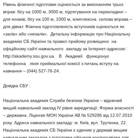
Рівень фізичної підготовки оцінюється за виконанням трьох
вправ: бігу на 1000 м, 3000 м, підтягування на перекладині –
для юнаків; бігу на 100 м, 1000 м, комплексна силова вправа –
для дівчат. Фізична підготовленість вступників оцінюється як
«залік» або «незалік». Детальну інформацію про Національну
академію СБ України та правил прийому розміщено на
офіційному сайті навчального закладу за Інтернет-адресою:
http://akademy.ssu.gov.ua. В Академії функціонує
телефонна лінія приймальної комісії з питань вступу на
навчання – (044) 527-76-24.
Довідка СБУ :
Національна академія Служби безпеки України – відомчий
вищий навчальний заклад IV рівня акредитації. Форма власності
– державна. Ліцензія МОН України АВ № 529286 від 12.07.2010
року. Адреса навчального закладу: м. Київ, вул. Трутенка, 22.
Національна академія СБ України є єдиним у державі вищим
навчальним закладом з підготовки офіцерів контррозвідки для