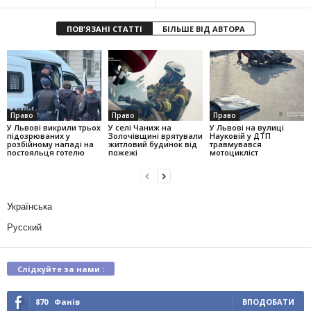
ПОВ'ЯЗАНІ СТАТТІ
БІЛЬШЕ ВІД АВТОРА
Право
Право
Право
У Львові викрили трьох
У селі Чаниж на
У Львові на вулиці
підозрюваних у
Золочівщині врятували
Науковій у ДТП
розбійному нападі на
житловий будинок від
травмувався
постояльця готелю
пожежі
мотоцикліст
Українська
Русский
Слідкуйте за нами :
870
Фанів
ВПОДОБАТИ