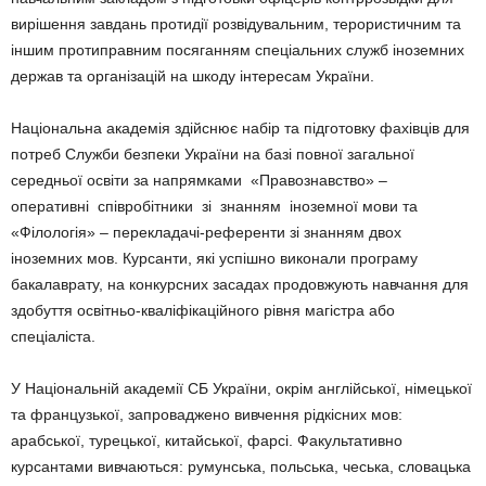
вирішення завдань протидії розвідувальним, терористичним та
іншим протиправним посяганням спеціальних служб іноземних
держав та організацій на шкоду інтересам України.
Національна академія здійснює набір та підготовку фахівців для
потреб Служби безпеки України на базі повної загальної
середньої освіти за напрямками «Правознавство» –
оперативні співробітники зі знанням іноземної мови та
«Філологія» – перекладачі-референти зі знанням двох
іноземних мов. Курсанти, які успішно виконали програму
бакалаврату, на конкурсних засадах продовжують навчання для
здобуття освітньо-кваліфікаційного рівня магістра або
спеціаліста.
У Національній академії СБ України, окрім англійської, німецької
та французької, запроваджено вивчення рідкісних мов:
арабської, турецької, китайської, фарсі. Факультативно
курсантами вивчаються: румунська, польська, чеська, словацька