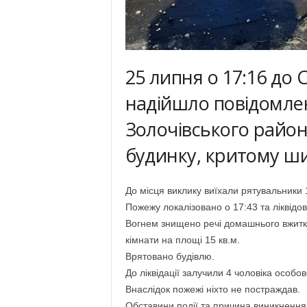
25 липня о 17:16 до
надійшло повідомлен
Золочівського райо
будинку, критому ши
До місця виклику виїхали рятувальники
Пожежу локалізовано о 17:43 та ліквідо
Вогнем знищено речі домашнього вжитку
кімнати на площі 15 кв.м.
Врятовано будівлю.
До ліквідації залучили 4 чоловіка особо
Внаслідок пожежі ніхто не постраждав.
Обставини події та причина виникнення