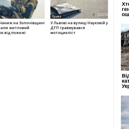
Право
 Чаниж на Золочівщині
У Львові на вулиці Науковій у
вали житловий
ДТП травмувався
к від пожежі
мотоцикліст