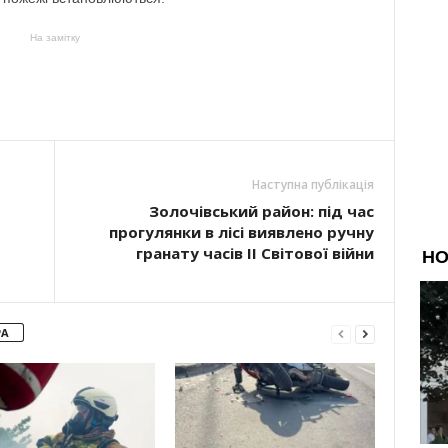
На замітку
Наступна публікація
Золочівський район: під час
прогулянки в лісі виявлено ручну
гранату часів II Світової війни
РА