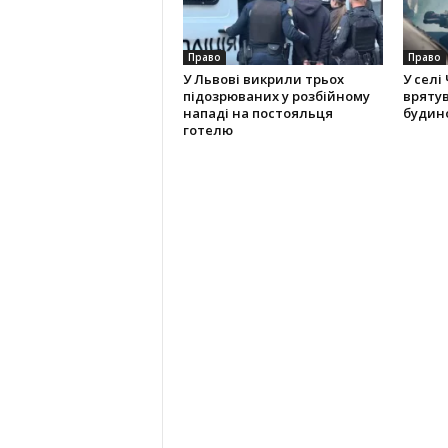
Право
Право
У Львові викрили трьох
У селі
підозрюваних у розбійному
вряту
нападі на постояльця
будино
готелю