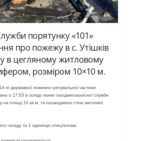
 Служби порятунку «101»
ня про пожежу в с. Утішків
ну в цегляному житловому
фером, розміром 10×10 м.
 14-ої державної пожежно-рятувальної частини.
вано о 17:53 в складі ланки газодимозахисної служби.
 на площі 10 кв.м. та пошкоджено стіни житлової
вого складу та 1 одиницю спецтехніки.
 пожежі встановлюються.