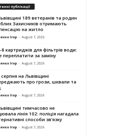
танні публікації
ьвівщині 189 ветеранів та родин
иблих Захисників отримають
пенсацію на житло
енко Ігор
-
August 7, 2026
8 картриджів для фільтрів води:
е переплатити за заміну
енко Ігор
-
August 7, 2026
 серпня на Львівщині
ереджають про грози, шквали та
д
енко Ігор
-
August 7, 2026
Львівщині тимчасово не
ювала лінія 102: поліція нагадала
ернативні способи зв’язку
енко Ігор
-
August 7, 2026