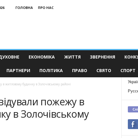
026
ГОЛОВНА
ПРО НАС
ДУХОВНЕ
ЕКОНОМІКА
ЖИТТЯ
ЗВЕРНЕННЯ
КОНК
ПАРТНЕРИ
ПОЛІТИКА
ПРАВО
СВЯТО
СПОРТ
Украї
у в житловому будинку в Золочівському районі
Русс
відували пожежу в
Сл
ку в Золочівському