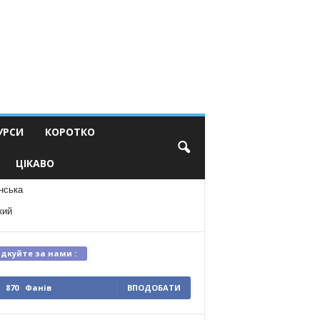
УРСИ
КОРОТКО
ЦІКАВО
нська
кий
ідкуйте за нами :
870
Фанів
ВПОДОБАТИ