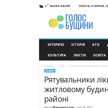
C
BUSKYI RAION
СУБОТА, 8 СЕРПНЯ, 2
3
Голос
Бущини
ІНТЕРВ’Ю
ІСТОРІЯ
АТО
КУЛЬТУРА
ЛИСТИ
ОСВІТА
Головна
Право
Рятувальники ліквідували пожеж
ПРАВО
Рятувальники лік
житловому будин
районі
Автор
Марченко Ігор
-
July 26, 2021