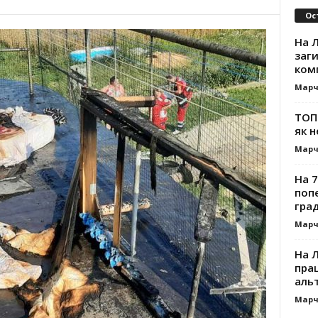
Ос
На Л
заг
ком
Марч
ТОП-
як н
Марч
На 7
поп
гра
Марч
На 
прац
альт
Марч