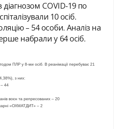
з діагнозом COVID-19 по
спіталізували 10 осіб.
ляцію – 54 особи. Аналіз на
рше набрали у 64 осіб.
тодом ПЛР у 8-ми осіб. В реанімації перебуває 21
,38%), з них:
 – 44
ранів воєн та репресованих – 20
 лікарні «ОХМАТДИТ» – 2