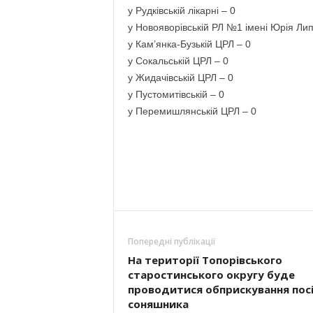
у Рудківській лікарні – 0
у Новояворівській РЛ №1 імені Юрія Лип
у Кам’янка-Бузькій ЦРЛ – 0
у Сокальській ЦРЛ – 0
у Жидачівській ЦРЛ – 0
у Пустомитівській – 0
у Перемишлянській ЦРЛ – 0
Попередні публікації
На території Топорівського
старостинського округу буде
проводитися обприскування посі
соняшника