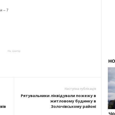
и – 7
На замітку
Наступна публікація
Рятувальники ліквідували пожежу в
житловому будинку в
вів
Золочівському районі