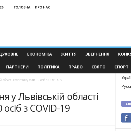
26
ГОЛОВНА
ПРО НАС
ДУХОВНЕ
ЕКОНОМІКА
ЖИТТЯ
ЗВЕРНЕННЯ
КОНК
ПАРТНЕРИ
ПОЛІТИКА
ПРАВО
СВЯТО
СПОРТ
Украї
 області госпіталізували 10 осіб з COVID-19
Русс
я у Львівській області
Сл
0 осіб з COVID-19