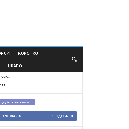
УРСИ
КОРОТКО
ЦІКАВО
нська
кий
ідкуйте за нами :
870
Фанів
ВПОДОБАТИ