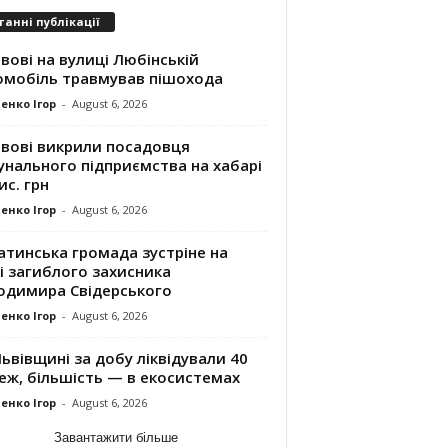
танні публікації
вові на вулиці Любінській
омобіль травмував пішохода
енко Ігор
-
August 6, 2026
ьвові викрили посадовця
унального підприємства на хабарі
ис. грн
енко Ігор
-
August 6, 2026
атинська громада зустріне на
і загиблого захисника
одимира Свідерського
енко Ігор
-
August 6, 2026
ьвівщині за добу ліквідували 40
еж, більшість — в екосистемах
енко Ігор
-
August 6, 2026
Завантажити більше