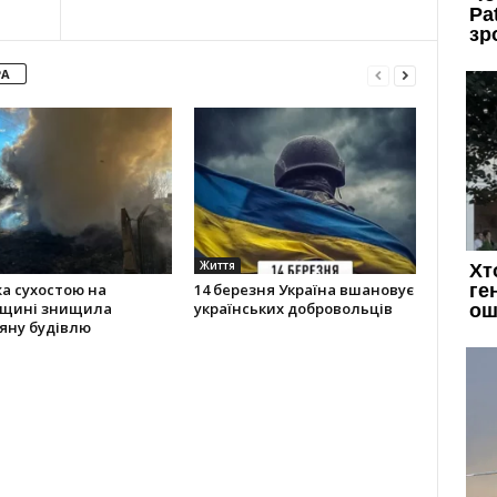
РА
Життя
а сухостою на
14 березня Україна вшановує
вщині знищила
українських добровольців
яну будівлю