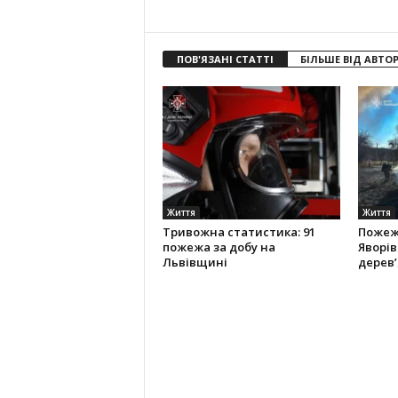
ПОВ'ЯЗАНІ СТАТТІ
БІЛЬШЕ ВІД АВТО
Життя
Життя
Тривожна статистика: 91
Пожеж
пожежа за добу на
Яворі
Львівщині
дерев’