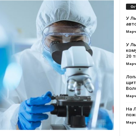
Ос
У Ль
авт
Марч
У Л
ком
20 т
Марч
Лоп
щит
Вол
Марч
На Л
пож
Марч