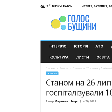
C
BUSKYI RAION
ЧЕТВЕР, 6 СЕРПНЯ, 20
3
Голос
Бущини
ІНТЕРВ’Ю
ІСТОРІЯ
АТО
КУЛЬТУРА
ЛИСТИ
ОСВІТА
Головна
Життя
Станом на 26 липня у Львівській
ЖИТТЯ
Станом на 26 липн
госпіталізували 1
Автор
Марченко Ігор
-
July 26, 2021