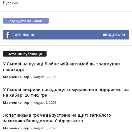
Русский
Слідкуйте за нами :
870
Фанів
ВПОДОБАТИ
Останні публікації
У Львові на вулиці Любінській автомобіль травмував
пішохода
Марченко Ігор
-
August 6, 2026
У Львові викрили посадовця комунального підприємства
на хабарі 20 тис. грн
Марченко Ігор
-
August 6, 2026
Лопатинська громада зустріне на щиті загиблого
захисника Володимира Свідерського
Марченко Ігор
-
August 6, 2026