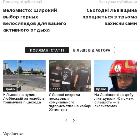
Попередні публікації
Наступна публікація
Веломисто: Широкий
Сьогодні Львівщина
выбор горных
прощається з трьома
велосипедов для вашего
захисниками
активного отдыха
ПОВ'ЯЗАНІ СТАТТІ
БІЛЬШЕ ВІД АВТОРА
Право
Право
Право
У Львові на вулиці
У Львові викрили
На Львівщині за добу
Любінській автомобіль
посадовця
ліквідували 40 пожеж,
травмував пішохода
комунального
більшість — в
підприємства на хабарі
екосистемах
20 тис. грн
Українська