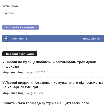
Українська
Русский
Слідкуйте за нами :
870
Фанів
ВПОДОБАТИ
Останні публікації
У Львові на вулиці Любінській автомобіль травмував
пішохода
Марченко Ігор
-
August 6, 2026
У Львові викрили посадовця комунального підприємства
на хабарі 20 тис. грн
Марченко Ігор
-
August 6, 2026
Лопатинська громада зустріне на щиті загиблого