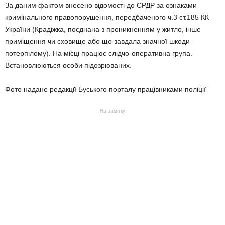
За даним фактом внесено відомості до ЄРДР за ознаками
кримінального правопорушення, передбаченого ч.3 ст.185 КК
України (Крадіжка, поєднана з проникненням у житло, інше
приміщення чи сховище або що завдала значної шкоди
потерпілому). На місці працює слідчо-оперативна група.
Встановлюються особи підозрюваних.
Фото надане редакції Буського порталу працівниками поліції
На замітку