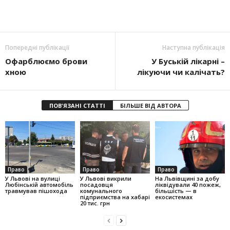
Попередні публікації
Наступна публікація
Офарблюємо брови
У Буській лікарні –
хною
лікуючи чи калічать?
ПОВ'ЯЗАНІ СТАТТІ
БІЛЬШЕ ВІД АВТОРА
Право
Право
Право
У Львові на вулиці
У Львові викрили
На Львівщині за добу
Любінській автомобіль
посадовця
ліквідували 40 пожеж,
травмував пішохода
комунального
більшість — в
підприємства на хабарі
екосистемах
20 тис. грн