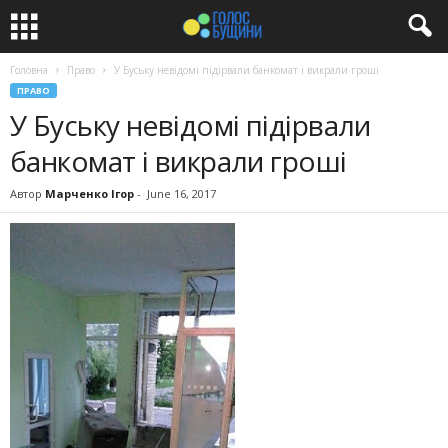
Головна
Право
У Буську невідомі підірвали банкомат і викрали гроші
ПРАВО
У Буську невідомі підірвали
банкомат і викрали гроші
Автор
Марченко Ігор
-
June 16, 2017